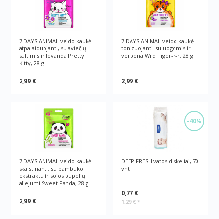
7 DAYS ANIMAL veido kaukė
7 DAYS ANIMAL veido kaukė
atpalaiduojanti, su aviečių
tonizuojanti, su uogomis ir
sultimis ir levanda Pretty
verbena Wild Tiger-r-r, 28 g
Kitty, 28 g
2,99 €
2,99 €
-40%
7 DAYS ANIMAL veido kaukė
DEEP FRESH vatos diskeliai, 70
skaistinanti, su bambuko
vnt
ekstraktu ir sojos pupelių
aliejumi Sweet Panda, 28 g
0,77 €
2,99 €
1,29 €
*