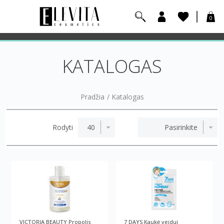
0
KATALOGAS
Pradžia
/
Katalogas
Rodyti
VICTORIA BEAUTY Propolis
7 DAYS Kaukė veidui