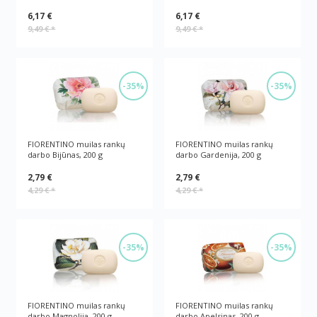
6,17 €
6,17 €
9,49 €
*
9,49 €
*
-35%
-35%
FIORENTINO muilas rankų
FIORENTINO muilas rankų
darbo Bijūnas, 200 g
darbo Gardenija, 200 g
2,79 €
2,79 €
4,29 €
*
4,29 €
*
-35%
-35%
FIORENTINO muilas rankų
FIORENTINO muilas rankų
darbo Magnolija, 200 g
darbo Apelsinas, 200 g