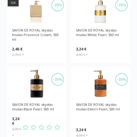
TOP
-35%
-35%
SAVON DE ROYAL skystas
SAVON DE ROYAL skystas
muilas Provence Cream, 500
muilas White Pearl, 500 ml
ml
2,46 €
3,24 €
3,79 €
*
4,99 €
*
-35%
-35%
SAVON DE ROYAL skystas
SAVON DE ROYAL skystas
muilas Black Pearl, 500 ml
muilas Eden's Pearl, 500 ml
3,24
€
4,99 €
3,24 €
*
4,99 €
*