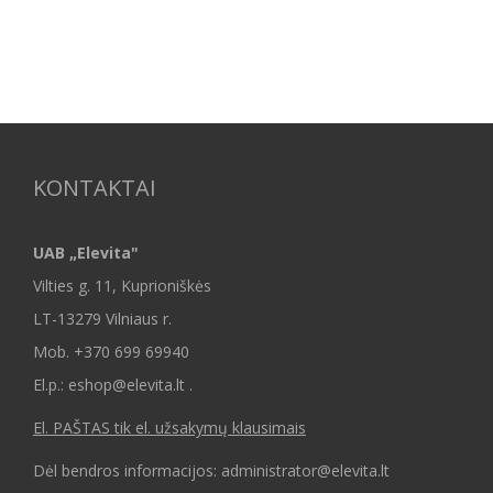
KONTAKTAI
UAB „Elevita"
Vilties g. 11, Kuprioniškės
LT-13279 Vilniaus r.
Mob.
+370 699 69940
El.p.: eshop@elevita.lt .
El. PAŠTAS tik el. užsakymų klausimais
Dėl bendros informacijos: administrator@elevita.lt