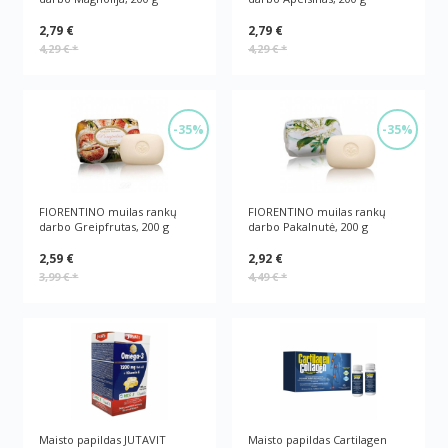
2,79 €
2,79 €
4,29 €
*
4,29 €
*
-35%
-35%
FIORENTINO muilas rankų
FIORENTINO muilas rankų
darbo Greipfrutas, 200 g
darbo Pakalnutė, 200 g
2,59 €
2,92 €
3,99 €
*
4,49 €
*
Maisto papildas JUTAVIT
Maisto papildas Cartilagen