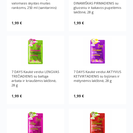
valomasis skystas muilas
DINAMIŠKAS PIRMADIENIS su
rankoms, 250 ml (sanitarinis)
gluosniu ir kakavos pupelėmis
lakštinė, 28 g
1,99 €
1,99 €
7 DAYS Kaukė veidui LENGVAS
7 DAYS Kaukė veidui AKTYVUS
TREČIADIENIS su baltąja
KETVIRTADIENIS su bijūnais ir
arbata ir kriaušėmis lakštinė,
mėlynėmis lakštinė, 28 g
28 g
1,99 €
1,99 €