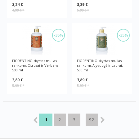
3,24 €
3,89 €
4,99 €
*
5,99 €
*
-35%
-35%
FIORENTINO skystas muilas
FIORENTINO skystas muilas
rankoms Citrusai ir Verbena,
rankoms Alyvuogė ir Laurai,
500 ml
500 ml
3,89 €
3,89 €
5,99 €
*
5,99 €
*
1
2
3
92
...