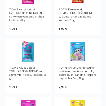
7 DAYS Kaukė veidui
7 DAYS Kaukė veidui
UŽDEGANTIS PENKTADIENIS
ROMANTIŠKAS ŠEŠTADIENIS
su kokosų vandeniu ir ličiais
su apelsinais ir papajomis
lakštinė, 28 g
lakštinė, 28 g
1,99 €
1,99 €
7 DAYS Kaukė veidui
7 DAYS ANIMAL veido kaukė
TOBULAS SEKMADIENIS su
drėkinanti, su jūros dumblių
agavomis ir lotosu lakštinė, 28
ekstraktu ir islandine kerpena
g
Happy Sea Calf, 28 g
1,99 €
2,99 €