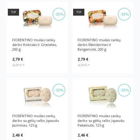
TOP
TOP
-35%
-35%
FIORENTINO muilas rankų
FIORENTINO muilas rankų
darbo Kokosas ir Granatas,
darbo Mandarinas ir
200 g
Bergamotė, 200 g
2,79 €
2,79 €
4,29 €
*
4,29 €
*
-35%
-35%
FIORENTINO muilas rankų
FIORENTINO muilas rankų
darbo su gėlių rašto įspaudu
darbo su gėlių rašto įspaudu
Jazminas, 125 g
Pakalnutė, 125 g
2,46 €
2,46 €