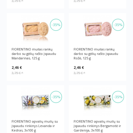
3,79 €
*
3,79 €
*
-35%
-35%
FIORENTINO muilas rankų
FIORENTINO muilas rankų
darbo su gėlių rašto įspaudu
darbo su gėlių rašto įspaudu
Mandarinas, 125 g
Rožė, 125 g
2,46 €
2,46 €
3,79 €
*
3,79 €
*
-35%
-35%
FIORENTINO apvalių muilų su
FIORENTINO apvalių muilų su
įspaudu rinkinys Levanda ir
įspaudu rinkinys Bergamotė ir
Kedras, 3x100 g
Gardenija, 3x100 g