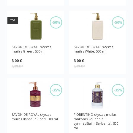
TOP
-50%
-50%
SAVON DE ROYAL skystas
SAVON DE ROYAL skystas
muilas Green, 500 ml
muilas White, 500 ml
3,00 €
3,00 €
5,99 €
*
5,99 €
*
-35%
-35%
SAVON DE ROYAL skystas
FIORENTINO skystas muilas
muilas Baroque Pearl, 500 ml
rankoms Raudonieji
vynmedžiai ir Serbentai, 500
ml