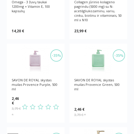
Omega - 3 žuvų taukai
Collagen jūrinio kolageno
1200mg + Vitamin E, 100
pagrindu (5000 mg) su N-
kapsulių
acetilgliukozaminu, variu,
cinku, biotinu ir vitaminais, 50
ml x N10
14,20 €
23,99 €
-35%
-35%
SAVON DE ROYAL skystas
SAVON DE ROYAL skystas
muilas Provence Purple, 500
muilas Provence Green, 500
ml
ml
2,46
€
3,79 €
2,46 €
*
3,79 €
*