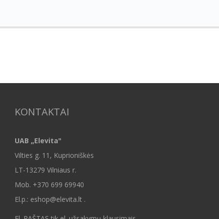
KONTAKTAI
UAB „Elevita"
Vilties g. 11, Kuprioniškės
LT-13279 Vilniaus r.
Mob.
+370 699 69940
El.p.: eshop@elevita.lt .
El. PAŠTAS tik el. užsakymų klausimais