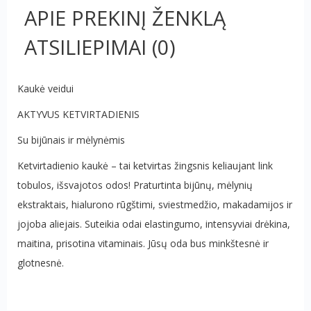
APIE PREKINĮ ŽENKLĄ
ATSILIEPIMAI
(0)
Kaukė veidui
AKTYVUS KETVIRTADIENIS
Su bijūnais ir mėlynėmis
Ketvirtadienio kaukė – tai ketvirtas žingsnis keliaujant link
tobulos, išsvajotos odos
!
Praturtinta bijūnų, mėlynių
ekstraktais, hialurono rūgštimi, sviestmedžio, makadamijos ir
jojoba
aliejais. Suteikia odai elastingumo, intensyviai drėkina,
maitina, prisotina vitaminais. Jūsų oda bus minkštesnė
ir
glotnesnė.