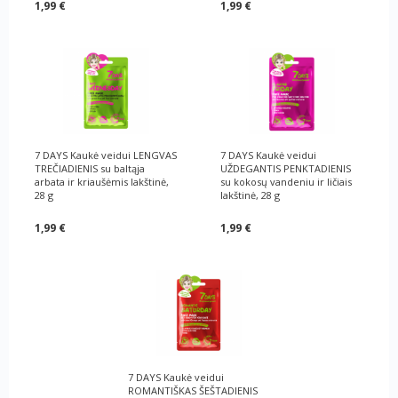
1,99 €
1,99 €
7 DAYS Kaukė veidui LENGVAS
7 DAYS Kaukė veidui
TREČIADIENIS su baltąja
UŽDEGANTIS PENKTADIENIS
arbata ir kriaušėmis lakštinė,
su kokosų vandeniu ir ličiais
28 g
lakštinė, 28 g
1,99 €
1,99 €
7 DAYS Kaukė veidui
ROMANTIŠKAS ŠEŠTADIENIS