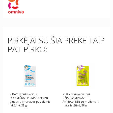
PIRKĖJAI SU ŠIA PREKE TAIP
PAT PIRKO:
7 DAYS Kaukė veidui
7 DAYS Kaukė veidui
DINAMIŠKAS PIRMADIENIS su
DŽIAUGSMINGAS
gluosniu ir kakavos pupelėmis
ANTRADIENIS su melionu ir
lakštinė, 28 g
mėta lakštinė, 28 g