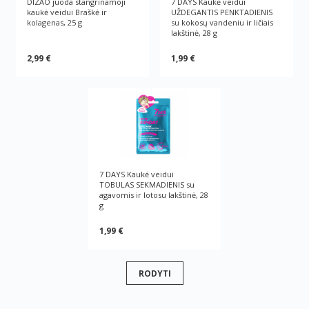
DIZAO juoda stangrinamoji
7 DAYS Kaukė veidui
kaukė veidui Braškė ir
UŽDEGANTIS PENKTADIENIS
kolagenas, 25 g
su kokosų vandeniu ir ličiais
lakštinė, 28 g
2,99 €
1,99 €
7 DAYS Kaukė veidui
TOBULAS SEKMADIENIS su
agavomis ir lotosu lakštinė, 28
g
1,99 €
RODYTI