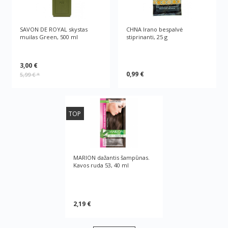
SAVON DE ROYAL skystas
CHNA Irano bespalvė
muilas Green, 500 ml
stiprinanti, 25 g
3,00 €
0,99 €
5,99 €
*
TOP
MARION dažantis šampūnas.
Kavos ruda 53, 40 ml
2,19 €