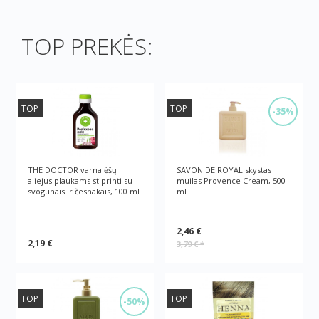
TOP PREKĖS:
TOP
TOP
-35%
THE DOCTOR varnalėšų
SAVON DE ROYAL skystas
aliejus plaukams stiprinti su
muilas Provence Cream, 500
svogūnais ir česnakais, 100 ml
ml
2,46 €
2,19 €
3,79 €
*
TOP
TOP
-50%