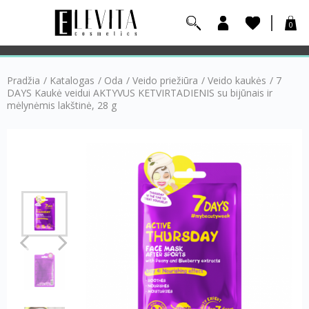
0
Pradžia
/
Katalogas
/
Oda
/
Veido priežiūra
/
Veido kaukės
/
7
DAYS Kaukė veidui AKTYVUS KETVIRTADIENIS su bijūnais ir
mėlynėmis lakštinė, 28 g