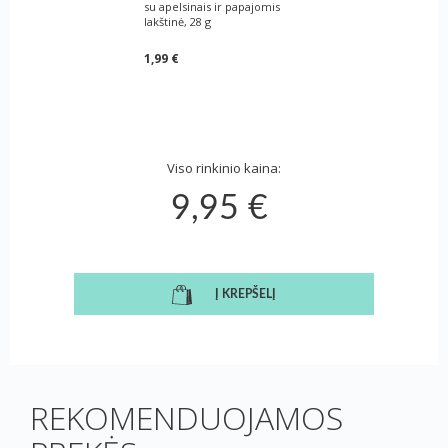
su apelsinais ir papajomis
lakštinė, 28 g
1,99 €
Viso rinkinio kaina:
9,95 €
Į KREPŠELĮ
REKOMENDUOJAMOS