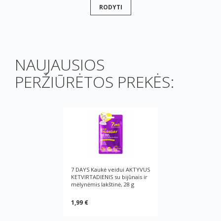
RODYTI
NAUJAUSIOS
PERŽIŪRĖTOS PREKĖS:
7 DAYS Kaukė veidui AKTYVUS
KETVIRTADIENIS su bijūnais ir
mėlynėmis lakštinė, 28 g
1,99 €