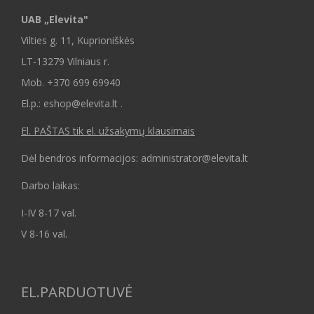
UAB „Elevita"
Vilties g. 11, Kuprioniškės
LT-13279 Vilniaus r.
Mob.
+370 699 69940
El.p.: eshop@elevita.lt .
El. PAŠTAS tik el. užsakymų klausimais
Dėl bendros informacijos: administrator@elevita.lt
Darbo laikas:
I-IV 8-17 val.
V 8-16 val.
EL.PARDUOTUVĖ