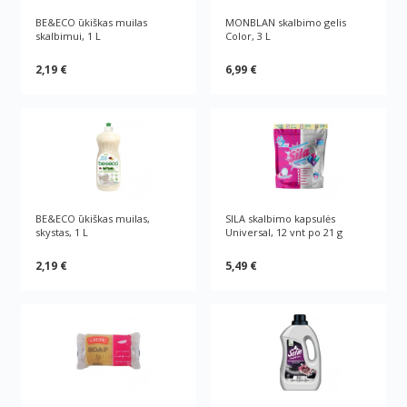
BE&ECO ūkiškas muilas
MONBLAN skalbimo gelis
skalbimui, 1 L
Color, 3 L
2,19 €
6,99 €
BE&ECO ūkiškas muilas,
SILA skalbimo kapsulės
skystas, 1 L
Universal, 12 vnt po 21 g
2,19 €
5,49 €