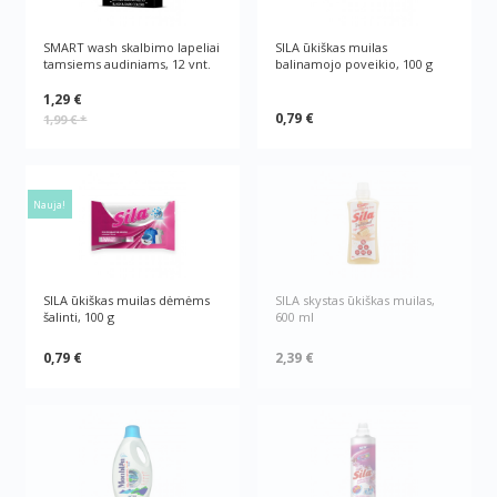
SMART wash skalbimo lapeliai
SILA ūkiškas muilas
tamsiems audiniams, 12 vnt.
balinamojo poveikio, 100 g
1,29 €
0,79 €
1,99 €
*
Nauja!
SILA ūkiškas muilas dėmėms
SILA skystas ūkiškas muilas,
šalinti, 100 g
600 ml
0,79 €
2,39 €