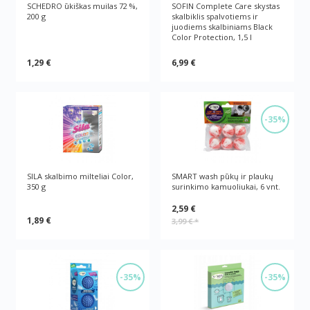
SCHEDRO ūkiškas muilas 72 %,
SOFIN Complete Care skystas
200 g
skalbiklis spalvotiems ir
juodiems skalbiniams Black
Color Protection, 1,5 l
1,29 €
6,99 €
-35%
SILA skalbimo milteliai Color,
SMART wash pūkų ir plaukų
350 g
surinkimo kamuoliukai, 6 vnt.
2,59 €
1,89 €
3,99 €
*
-35%
-35%