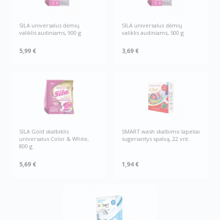
SILA universalus dėmių
SILA universalus dėmių
valiklis audiniams, 900 g
valiklis audiniams, 500 g
5,99 €
3,69 €
SILA Gold skalbiklis
SMART wash skalbimo lapeliai
universalus Color & White,
sugeriantys spalvą, 22 vnt.
800 g
5,69 €
1,94 €