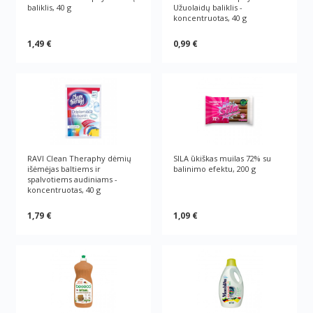
baliklis, 40 g
Užuolaidų baliklis -
koncentruotas, 40 g
1,49 €
0,99 €
RAVI Clean Theraphy dėmių
SILA ūkiškas muilas 72% su
išėmėjas baltiems ir
balinimo efektu, 200 g
spalvotiems audiniams -
koncentruotas, 40 g
1,79 €
1,09 €