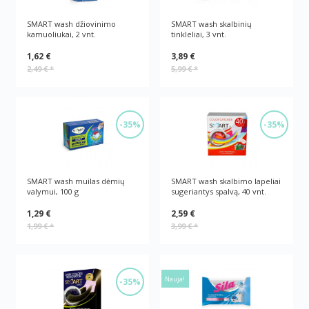
SMART wash džiovinimo
SMART wash skalbinių
kamuoliukai, 2 vnt.
tinkleliai, 3 vnt.
1,62 €
3,89 €
2,49 €
*
5,99 €
*
-35%
-35%
SMART wash muilas dėmių
SMART wash skalbimo lapeliai
valymui, 100 g
sugeriantys spalvą, 40 vnt.
1,29 €
2,59 €
1,99 €
*
3,99 €
*
Nauja!
-35%