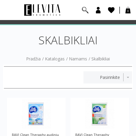
0
SKALBIKLIAI
Pradžia
/
Katalogas
/
Namams
/
Skalbikliai
RAVI Clean Theraphy audinių
RAVI Clean Theraphy