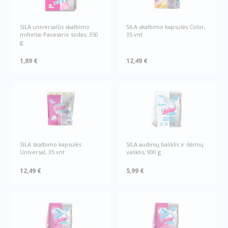
SILA universalūs skalbimo
SILA skalbimo kapsulės Color,
milteliai Pavasario sodas, 350
35 vnt
g
1,89 €
12,49 €
SILA skalbimo kapsulės
SILA audinių baliklis ir dėmių
Universal, 35 vnt
valiklis, 900 g
12,49 €
5,99 €