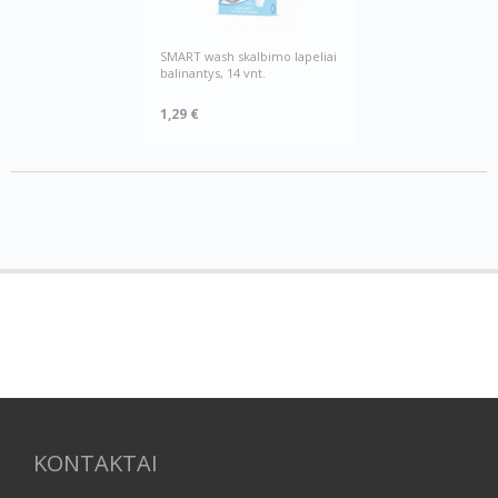
SMART wash skalbimo lapeliai
balinantys, 14 vnt.
1,29 €
KONTAKTAI