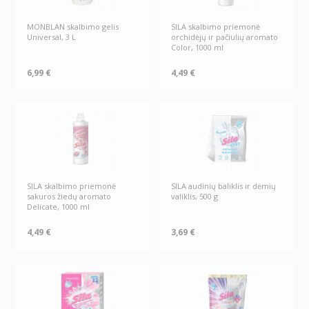
MONBLAN skalbimo gelis
SILA skalbimo priemonė
Universal, 3 L
orchidėjų ir pačiulių aromato
Color, 1000 ml
6,99 €
4,49 €
SILA skalbimo priemonė
SILA audinių baliklis ir dėmių
sakuros žiedų aromato
valiklis, 500 g
Delicate, 1000 ml
4,49 €
3,69 €