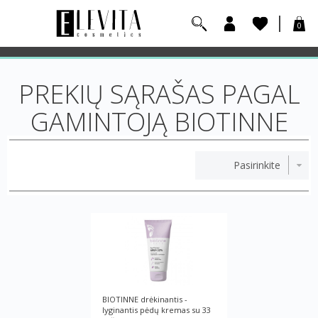
0
PREKIŲ SĄRAŠAS PAGAL
GAMINTOJĄ BIOTINNE
BIOTINNE drėkinantis -
lyginantis pėdų kremas su 33