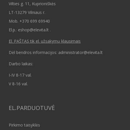
Vilties g. 11, Kuprioniškės
LT-13279 Vilniaus r.
Mob.
+370 699 69940
El.p.: eshop@elevita.lt .
El. PAŠTAS tik el. užsakymų klausimais
Dėl bendros informacijos: administrator@elevita.lt
Darbo laikas:
I-IV 8-17 val.
V 8-16 val.
EL.PARDUOTUVĖ
Pirkimo taisyklės