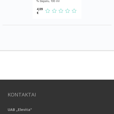
% šlapalu, 100 ml
4,09
€
KONTAKTAI
UAB „Elevita"