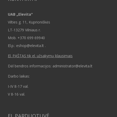
UAB „Elevita"
Vilties g. 11, Kuprioniškės
LT-13279 Vilniaus r.
Mob.
+370 699 69940
El.p.: eshop@elevita.lt .
El. PAŠTAS tik el. užsakymų klausimais
Dėl bendros informacijos: administrator@elevita.lt
Darbo laikas:
I-IV 8-17 val.
V 8-16 val.
EL.PARDUOTUVĖ