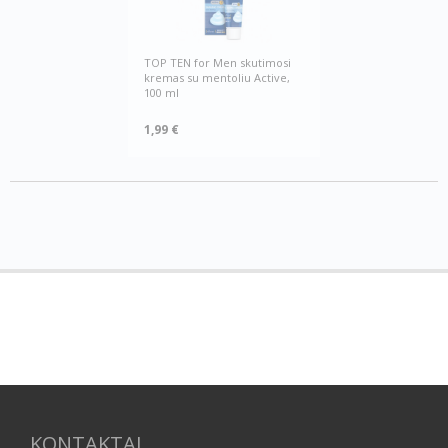
TOP TEN for Men skutimosi
kremas su mentoliu Active,
100 ml
1,99 €
KONTAKTAI