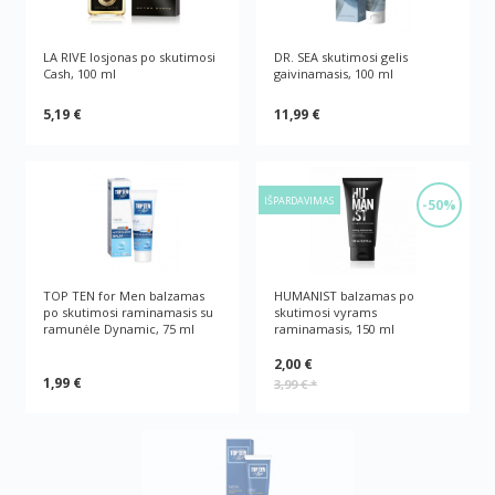
LA RIVE losjonas po skutimosi
DR. SEA skutimosi gelis
Cash, 100 ml
gaivinamasis, 100 ml
5,19 €
11,99 €
IŠPARDAVIMAS
-50%
TOP TEN for Men balzamas
HUMANIST balzamas po
po skutimosi raminamasis su
skutimosi vyrams
ramunėle Dynamic, 75 ml
raminamasis, 150 ml
2,00 €
1,99 €
3,99 €
*