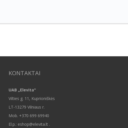
KONTAKTAI
UAB „Elevita"
Vilties g. 11, Kuprioniškės
LT-13279 Vilniaus r.
Mob.
+370 699 69940
El.p.: eshop@elevita.lt .