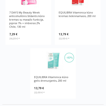
7 DAYS My Beauty Week
EQUILIBRA Vitaminica kūno
anticeliulitinis šildantis kūno
kremas liekninamasis, 200 ml
kremas su masažo funkcija,
pipirai 1% + imbieras 2%
Chile, 130 ml
7,29 €
13,79 €
24,29 €
*
22,99 €
*
-40%
EQUILIBRA Vitaminica kūno
gelis drenuojantis, 200 ml
13,79 €
22,99 €
*