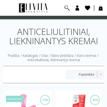
0
ANTICELIULITINIAI,
LIEKNINANTYS KREMAI
Pradžia
/
Katalogas
/
Oda
/
Kūno priežiūra
/
Kūno kremai
/
Anticeliulitiniai, liekninantys kremai
IŠPARDAVIMAS
-70%
-40%