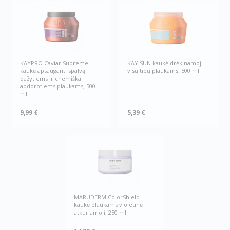
KAYPRO Caviar Supreme
KAY SUN kaukė drėkinamoji
kaukė apsauganti spalvą
visų tipų plaukams, 500 ml
dažytiems ir chemiškai
apdorotiems plaukams, 500
ml
9,99 €
5,39 €
MARUDERM ColorShield
kaukė plaukams violetinė
atkuriamoji, 250 ml