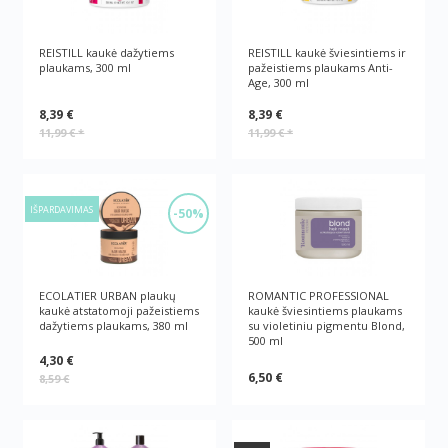
REISTILL kaukė dažytiems
REISTILL kaukė šviesintiems ir
plaukams, 300 ml
pažeistiems plaukams Anti-
Age, 300 ml
8,39 €
8,39 €
11,99 €
*
11,99 €
*
IŠPARDAVIMAS
-50%
ECOLATIER URBAN plaukų
ROMANTIC PROFESSIONAL
kaukė atstatomoji pažeistiems
kaukė šviesintiems plaukams
dažytiems plaukams, 380 ml
su violetiniu pigmentu Blond,
500 ml
4,30 €
6,50 €
8,59 €