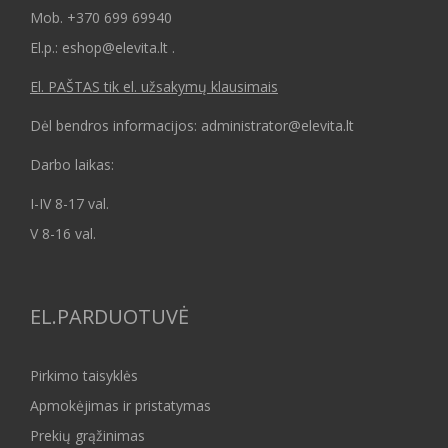
Mob.
+370 699 69940
El.p.: eshop@elevita.lt .
El. PAŠTAS tik el. užsakymų klausimais
Dėl bendros informacijos: administrator@elevita.lt
Darbo laikas:
I-IV 8-17 val.
V 8-16 val.
EL.PARDUOTUVĖ
Pirkimo taisyklės
Apmokėjimas ir pristatymas
Prekių grąžinimas