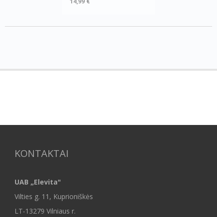
14,99 €
KONTAKTAI
UAB „Elevita"
Vilties g. 11, Kuprioniškės
LT-13279 Vilniaus r.