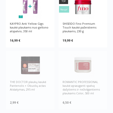
TOP
Nauja!
KAYPRO Anti Yellow Gigs
SHISEIDO Fino Premium
kaukė plaukams nuo geltono
Touch kaukė pažeistiems
atspalvio, 350 ml
plaukams, 230 g
16,99 €
19,99 €
THE DOCTOR plaukų kaukė
ROMANTIC PROFESSIONAL
Pantenolis + Obuolių actas
kaukė apsauganti spalvą
Atstatymas, 295 ml
dažytiems ir nežvilgantiems
plaukams Color, 500 ml
2,99 €
6,50 €