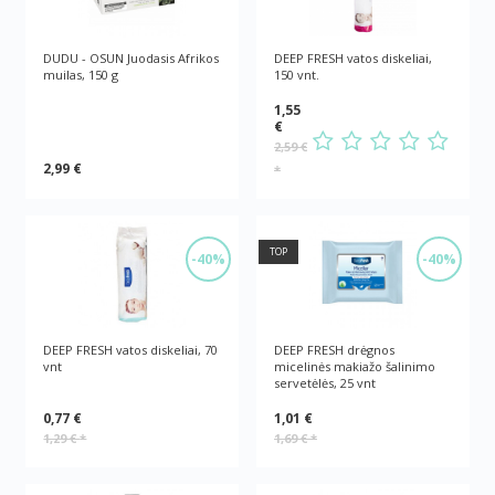
DUDU - OSUN Juodasis Afrikos
DEEP FRESH vatos diskeliai,
muilas, 150 g
150 vnt.
1,55
€
2,59 €
2,99 €
*
TOP
-40%
-40%
DEEP FRESH vatos diskeliai, 70
DEEP FRESH drėgnos
vnt
micelinės makiažo šalinimo
servetėlės, 25 vnt
0,77 €
1,01 €
1,29 €
*
1,69 €
*