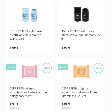
IDC INSTITUTE valomasis
IDC INSTITUTE valomasis
pieštukas veidui makiažui
pieštukas veidui Charcoal, 25
šalinti, 25 g
g
3,99 €
3,99 €
Nauja!
Nauja!
-40%
-40%
DEEP FRESH drėgnos
DEEP FRESH drėgnos
servetelės makiažo šalinimui
servetelės makiažo šalinimui
Kolagenas, 25 vnt
Vitaminas C, 25 vnt
1,01 €
1,01 €
1,69 €
*
1,69 €
*