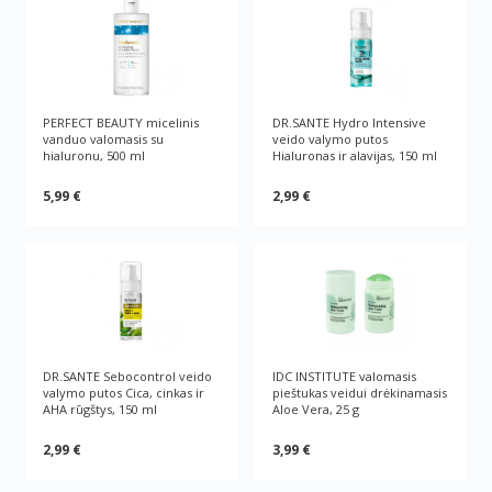
PERFECT BEAUTY micelinis
DR.SANTE Hydro Intensive
vanduo valomasis su
veido valymo putos
hialuronu, 500 ml
Hialuronas ir alavijas, 150 ml
5,99 €
2,99 €
DR.SANTE Sebocontrol veido
IDC INSTITUTE valomasis
valymo putos Cica, cinkas ir
pieštukas veidui drėkinamasis
AHA rūgštys, 150 ml
Aloe Vera, 25 g
2,99 €
3,99 €