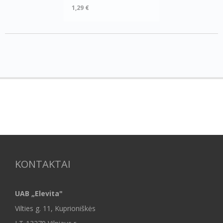
1,29 €
KONTAKTAI
UAB „Elevita"
Vilties g. 11, Kuprioniškės