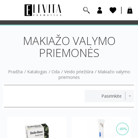
0
MAKIAŽO VALYMO
PRIEMONĖS
Pradžia
/
Katalogas
/
Oda
/
Veido priežiūra
/
Makiažo valymo
priemonės
-40%