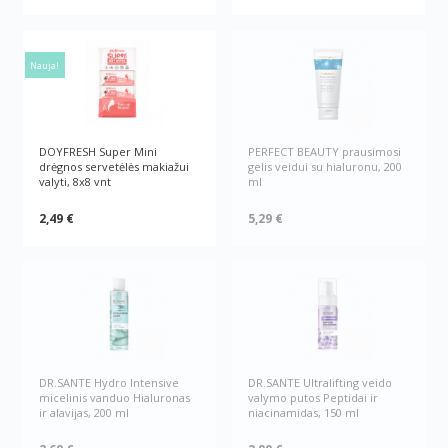
Nauja!
DOYFRESH Super Mini
PERFECT BEAUTY prausimosi
drėgnos servetėlės makiažui
gelis veidui su hialuronu, 200
valyti, 8x8 vnt
ml
2,49 €
5,29 €
DR.SANTE Hydro Intensive
DR.SANTE Ultralifting veido
micelinis vanduo Hialuronas
valymo putos Peptidai ir
ir alavijas, 200 ml
niacinamidas, 150 ml