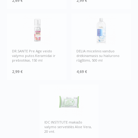
2,69 €
2,99 €
DR.SANTE Pre Age veido
DELIA micelinis vanduo
valymo putos Keramidai ir
drėkinamasis su hialurono
prebiotikai, 150 ml
rūgštimi, 500 ml
2,99 €
4,69 €
IDC INSTITUTE makiažo
valymo servetėlės Aloe Vera,
20 vnt.