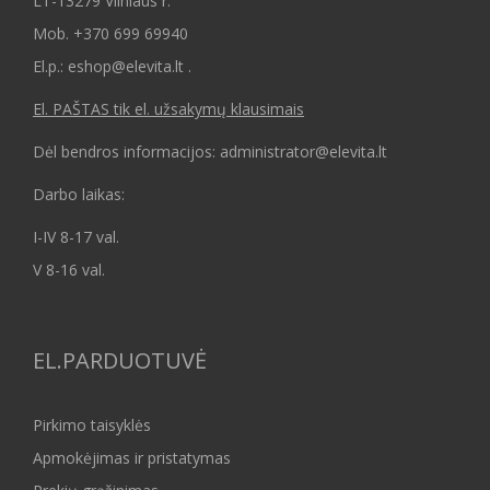
LT-13279 Vilniaus r.
Mob.
+370 699 69940
El.p.: eshop@elevita.lt .
El. PAŠTAS tik el. užsakymų klausimais
Dėl bendros informacijos: administrator@elevita.lt
Darbo laikas:
I-IV 8-17 val.
V 8-16 val.
EL.PARDUOTUVĖ
Pirkimo taisyklės
Apmokėjimas ir pristatymas