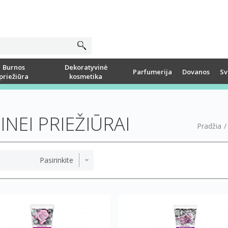
Burnos
Dekoratyvinė
Parfumerija
Dovanos
Sv
priežiūra
kosmetika
INEI PRIEŽIŪRAI
Pradžia
/