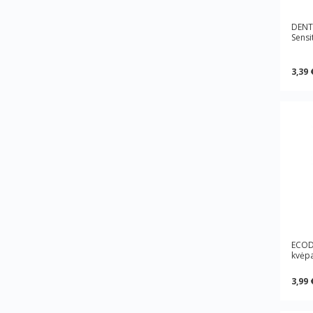
DENT
Sensi
3,39 
ECOD
kvėpa
3,99 