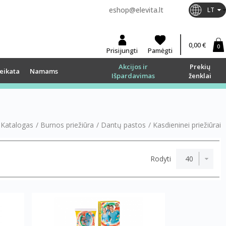
eshop@elevita.lt
LT
0,00 €
0
Prisijungti
Pamėgti
Akcijos ir
Prekių
eikata
Namams
Išpardavimas
ženklai
Katalogas
/
Burnos priežiūra
/
Dantų pastos
/
Kasdieninei priežiūrai
Rodyti