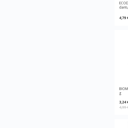
ECODE
dantų
4,79 
BIOM
g
3,24 
4,99