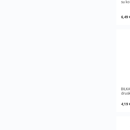
su ko
6,49 
BILKA
drusk
4,19 