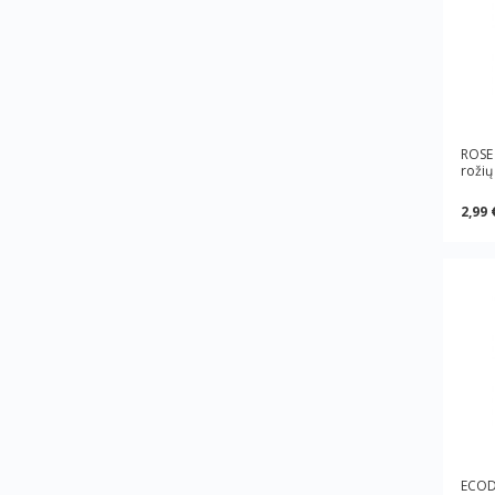
ROSE
rožių
2,99 
ECOD