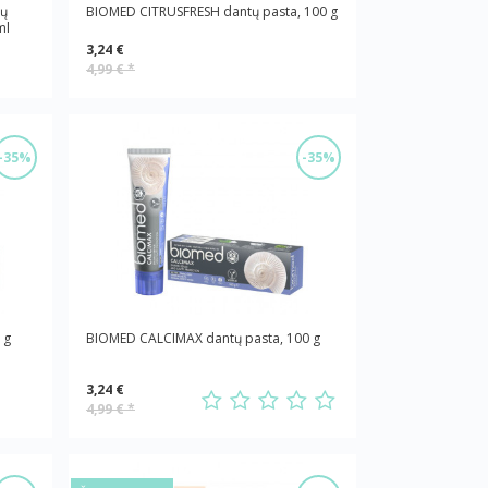
tų
BIOMED CITRUSFRESH dantų pasta, 100 g
ml
3,24 €
4,99 €
*
-35%
-35%
 g
BIOMED CALCIMAX dantų pasta, 100 g
3,24 €
4,99 €
*