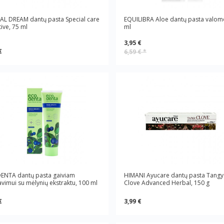
AL DREAM dantų pasta Special care
EQUILIBRA Aloe dantų pasta valomo
tive, 75 ml
ml
3,95 €
€
6,59 €
*
ENTA dantų pasta gaiviam
HIMANI Ayucare dantų pasta Tangy
vimui su mėlynių ekstraktu, 100 ml
Clove Advanced Herbal, 150 g
€
3,99 €