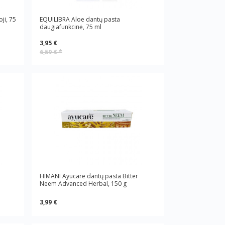
ji, 75
EQUILIBRA Aloe dantų pasta
daugiafunkcinė, 75 ml
3,95 €
6,59 €
*
HIMANI Ayucare dantų pasta Bitter
Neem Advanced Herbal, 150 g
3,99 €