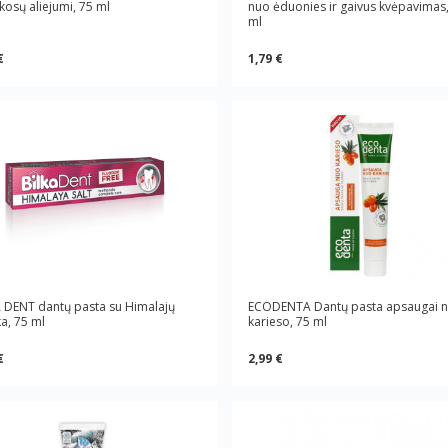
kosų aliejumi, 75 ml
nuo ėduonies ir gaivus kvėpavimas
ml
€
1,79 €
 DENT dantų pasta su Himalajų
ECODENTA Dantų pasta apsaugai 
a, 75 ml
karieso, 75 ml
€
2,99 €