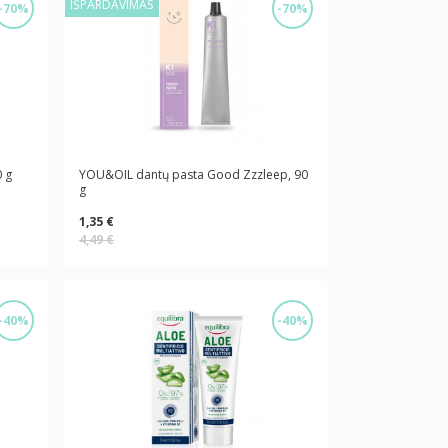
IŠPARDAVIMAS
-70%
-70%
 g
YOU&OIL dantų pasta Good Zzzleep, 90
g
1,35 €
4,49 €
-40%
-40%