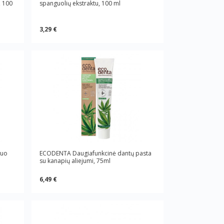
, 100
spanguolių ekstraktu, 100 ml
3,29 €
nuo
ECODENTA Daugiafunkcinė dantų pasta
su kanapių aliejumi, 75ml
6,49 €