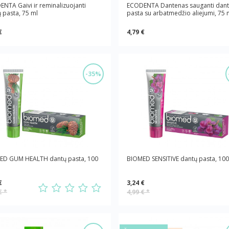
NTA Gaivi ir reminalizuojanti
ECODENTA Dantenas sauganti dan
 pasta, 75 ml
pasta su arbatmedžio aliejumi, 75 
€
4,79 €
-35%
ED GUM HEALTH dantų pasta, 100
BIOMED SENSITIVE dantų pasta, 100
€
3,24 €
 €
*
4,99 €
*