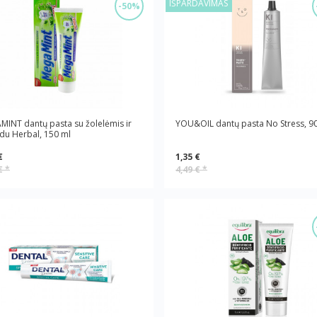
IŠPARDAVIMAS
-50%
INT dantų pasta su žolelėmis ir
YOU&OIL dantų pasta No Stress, 90
idu Herbal, 150 ml
€
1,35 €
 €
*
4,49 €
*