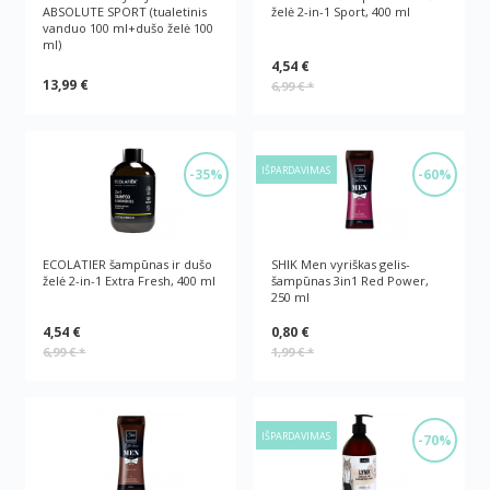
ABSOLUTE SPORT (tualetinis
želė 2-in-1 Sport, 400 ml
vanduo 100 ml+dušo želė 100
ml)
4,54 €
13,99 €
6,99 €
*
IŠPARDAVIMAS
-35%
-60%
ECOLATIER šampūnas ir dušo
SHIK Men vyriškas gelis-
želė 2-in-1 Extra Fresh, 400 ml
šampūnas 3in1 Red Рower,
250 ml
4,54 €
0,80 €
6,99 €
*
1,99 €
*
IŠPARDAVIMAS
-70%