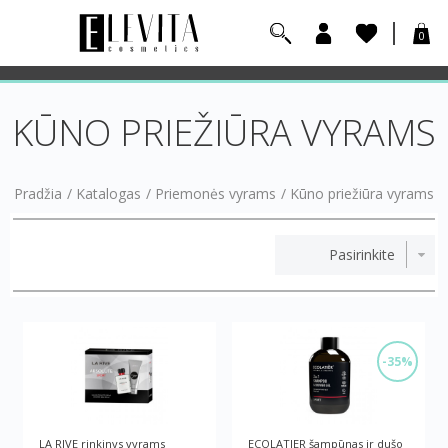
0
KŪNO PRIEŽIŪRA VYRAMS
Pradžia
/
Katalogas
/
Priemonės vyrams
/
Kūno priežiūra vyrams
-35%
LA RIVE rinkinys vyrams
ECOLATIER šampūnas ir dušo