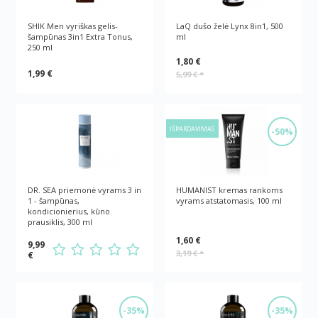
SHIK Men vyriškas gelis-
LaQ dušo želė Lynx 8in1, 500
šampūnas 3in1 Extra Тonus,
ml
250 ml
1,80 €
1,99 €
5,99 €
*
IŠPARDAVIMAS
-50%
DR. SEA priemonė vyrams 3 in
HUMANIST kremas rankoms
1 - šampūnas,
vyrams atstatomasis, 100 ml
kondicionierius, kūno
prausiklis, 300 ml
1,60 €
9,99
3,19 €
*
€
-35%
-35%