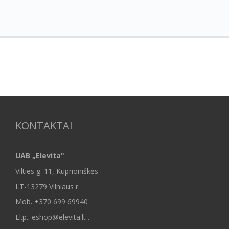
KONTAKTAI
UAB „Elevita"
Vilties g. 11, Kuprioniškės
LT-13279 Vilniaus r.
Mob.
+370 699 69940
El.p.: eshop@elevita.lt .