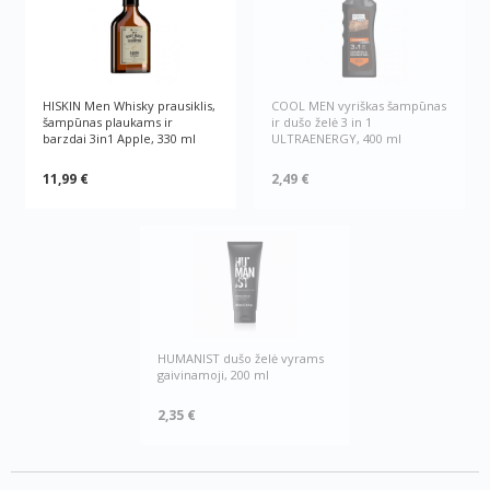
HISKIN Men Whisky prausiklis,
COOL MEN vyriškas šampūnas
šampūnas plaukams ir
ir dušo želė 3 in 1
barzdai 3in1 Apple, 330 ml
ULTRAENERGY, 400 ml
11,99 €
2,49 €
HUMANIST dušo želė vyrams
gaivinamoji, 200 ml
2,35 €