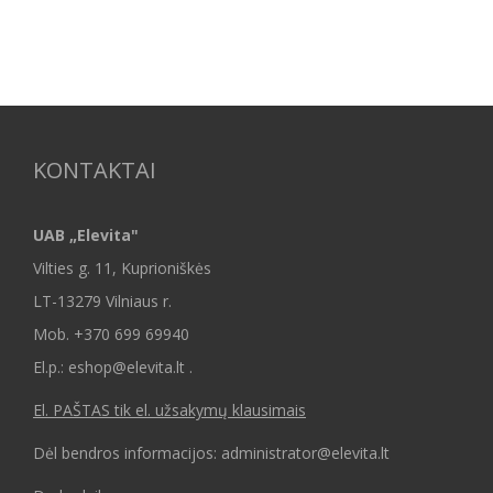
KONTAKTAI
UAB „Elevita"
Vilties g. 11, Kuprioniškės
LT-13279 Vilniaus r.
Mob.
+370 699 69940
El.p.: eshop@elevita.lt .
El. PAŠTAS tik el. užsakymų klausimais
Dėl bendros informacijos: administrator@elevita.lt