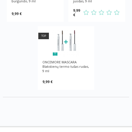
burgundo, 9 ml
juodas, 9 ml
9,99
9,99 €
€
TOP
ONCEMORE MASCARA
Blakstienų termo tušas rudas,
9 ml
9,99 €