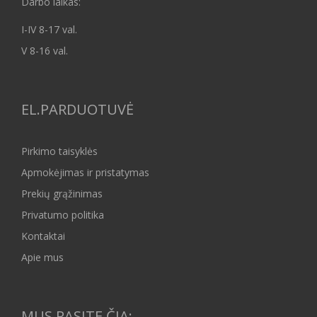
Darbo laikas:
I-IV 8-17 val.
V 8-16 val.
EL.PARDUOTUVĖ
Pirkimo taisyklės
Apmokėjimas ir pristatymas
Prekių grąžinimas
Privatumo politika
Kontaktai
Apie mus
MUS RASITE ČIA: