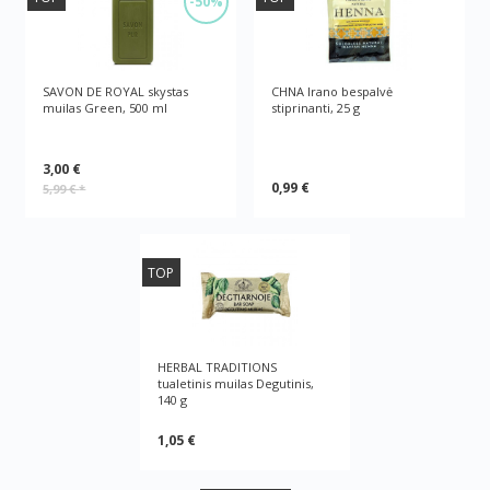
-50%
SAVON DE ROYAL skystas
CHNA Irano bespalvė
muilas Green, 500 ml
stiprinanti, 25 g
3,00 €
0,99 €
5,99 €
*
TOP
HERBAL TRADITIONS
tualetinis muilas Degutinis,
140 g
1,05 €