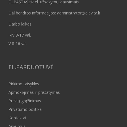
El. PAŠTAS tik el. užsakymų klausimais
Dėl bendros informacijos: administrator@elevita.lt
Darbo laikas:
I-IV 8-17 val.
V 8-16 val.
EL.PARDUOTUVĖ
Pirkimo taisyklės
Apmokėjimas ir pristatymas
Prekių grąžinimas
Privatumo politika
Kontaktai
Apie mus