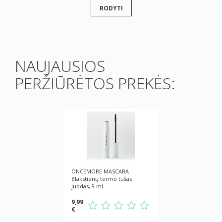
RODYTI
NAUJAUSIOS
PERŽIŪRĖTOS PREKĖS:
ONCEMORE MASCARA
Blakstienų termo tušas
juodas, 9 ml
9,99
€