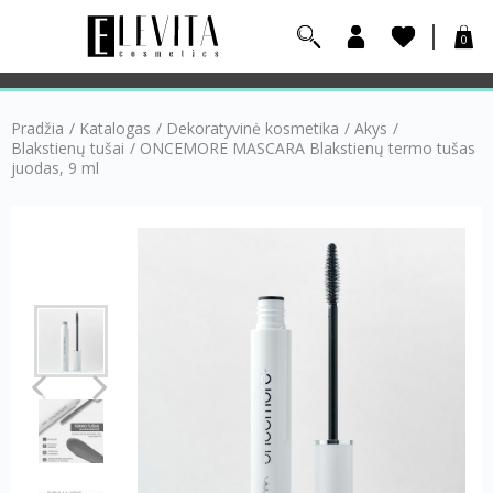
0
Pradžia
/
Katalogas
/
Dekoratyvinė kosmetika
/
Akys
/
Blakstienų tušai
/
ONCEMORE MASCARA Blakstienų termo tušas
juodas, 9 ml