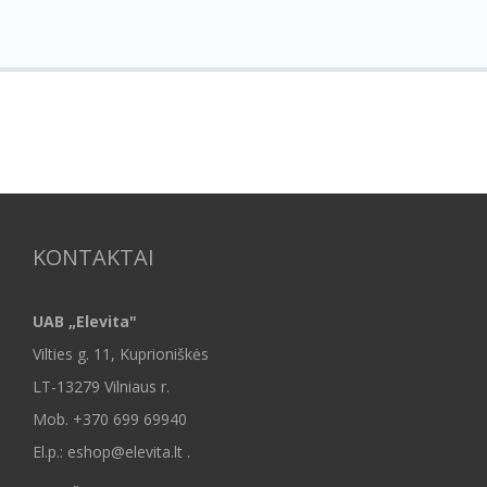
KONTAKTAI
UAB „Elevita"
Vilties g. 11, Kuprioniškės
LT-13279 Vilniaus r.
Mob.
+370 699 69940
El.p.: eshop@elevita.lt .