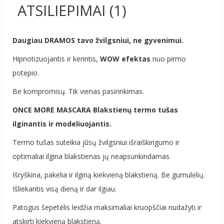
ATSILIEPIMAI
(1)
Daugiau DRAMOS tavo žvilgsniui, ne gyvenimui.
Hipnotizuojantis ir kerintis,
WOW efektas
nuo pirmo
potėpio.
Be kompromisų. Tik vienas pasirinkimas.
ONCE MORE MASCARA Blakstienų termo tušas
ilginantis ir modeliuojantis.
Termo tušas suteikia jūsų žvilgsniui išraiškingumo ir
optimaliai ilgina blakstienas jų neapsunkindamas.
Išryškina, pakelia ir ilginą kiekvieną blakstieną. Be gumulėlių.
Išliekantis visą dieną ir dar ilgiau.
Patogus šepetėlis leidžia maksimaliai kruopščiai nudažyti ir
atskirti kiekvieną blakstieną.