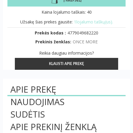
Į KREPŠELĮ
Kaina lojalumo taškais: 40
Užsakę šias prekes gausite:
1lojalumo taškų(us).
Prekės kodas :
4779049682220
Prekinis ženklas:
ONCE MORE
Reikia daugiau informacijos?
KLAUSTI APIE PREKĘ
APIE PREKĘ
NAUDOJIMAS
SUDĖTIS
APIE PREKINĮ ŽENKLĄ