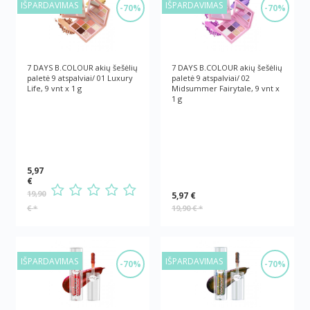
IŠPARDAVIMAS
IŠPARDAVIMAS
-70%
-70%
7 DAYS B.COLOUR akių šešėlių
7 DAYS B.COLOUR akių šešėlių
paletė 9 atspalviai/ 01 Luxury
paletė 9 atspalviai/ 02
Life, 9 vnt х 1 g
Midsummer Fairytale, 9 vnt х
1 g
5,97
€
19,90
5,97 €
€
*
19,90 €
*
IŠPARDAVIMAS
IŠPARDAVIMAS
-70%
-70%