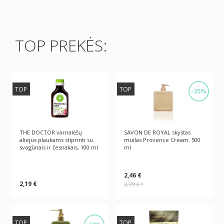
TOP PREKĖS:
TOP
TOP
-35%
THE DOCTOR varnalėšų
SAVON DE ROYAL skystas
aliejus plaukams stiprinti su
muilas Provence Cream, 500
svogūnais ir česnakais, 100 ml
ml
2,46 €
2,19 €
3,79 €
*
TOP
TOP