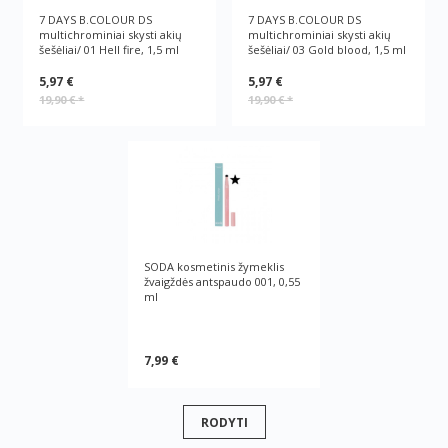
7 DAYS B.COLOUR DS
7 DAYS B.COLOUR DS
multichrominiai skysti akių
multichrominiai skysti akių
šešėliai/ 01 Hell fire, 1,5 ml
šešėliai/ 03 Gold blood, 1,5 ml
5,97 €
5,97 €
19,90 €
*
19,90 €
*
SODA kosmetinis žymeklis
žvaigždės antspaudo 001, 0,55
ml
7,99 €
RODYTI