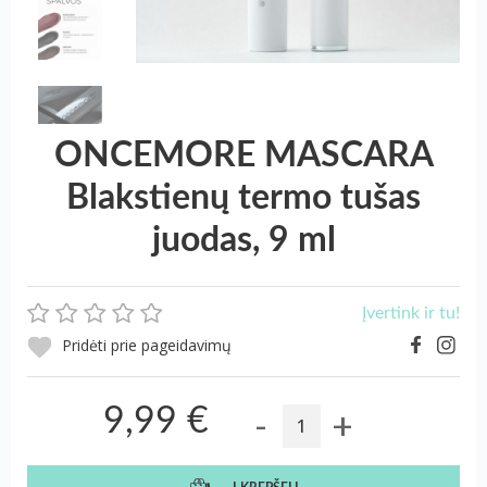
ONCEMORE MASCARA
Blakstienų termo tušas
juodas, 9 ml
Įvertink ir tu!
Pridėti prie pageidavimų
-
+
9,99 €