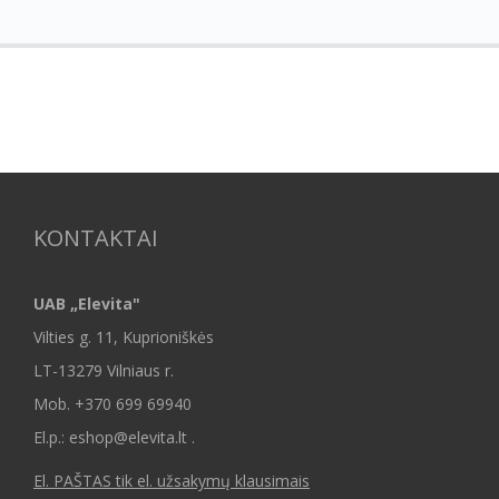
KONTAKTAI
UAB „Elevita"
Vilties g. 11, Kuprioniškės
LT-13279 Vilniaus r.
Mob.
+370 699 69940
El.p.: eshop@elevita.lt .
El. PAŠTAS tik el. užsakymų klausimais