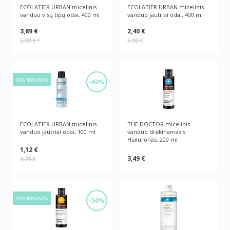
ECOLATIER URBAN micelinis
ECOLATIER URBAN micelinis
vanduo visų tipų odai, 400 ml
vanduo jautriai odai, 400 ml
3,89 €
2,40 €
5,99 €
*
5,99 €
IŠPARDAVIMAS
-60%
ECOLATIER URBAN micelinis
THE DOCTOR micelinis
vanduo jautriai odai, 100 ml
vanduo drėkinamasis
Hialuronas, 200 ml
1,12 €
3,49 €
2,79 €
IŠPARDAVIMAS
-50%