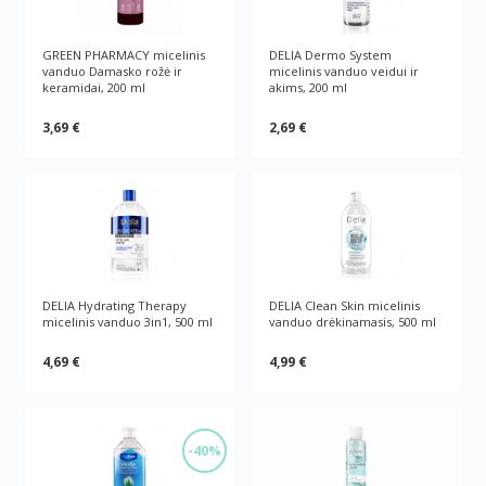
GREEN РHARMACY micelinis
DELIA Dermo System
vanduo Damasko rožė ir
micelinis vanduo veidui ir
keramidai, 200 ml
akims, 200 ml
3,69 €
2,69 €
DELIA Hydrating Therapy
DELIA Clean Skin micelinis
micelinis vanduo 3in1, 500 ml
vanduo drėkinamasis, 500 ml
4,69 €
4,99 €
-40%