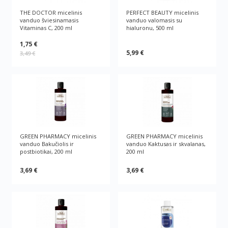
THE DOCTOR micelinis
PERFECT BEAUTY micelinis
vanduo šviesinamasis
vanduo valomasis su
Vitaminas C, 200 ml
hialuronu, 500 ml
1,75 €
5,99 €
3,49 €
GREEN РHARMACY micelinis
GREEN РHARMACY micelinis
vanduo Bakučiolis ir
vanduo Kaktusas ir skvalanas,
postbiotikai, 200 ml
200 ml
3,69 €
3,69 €