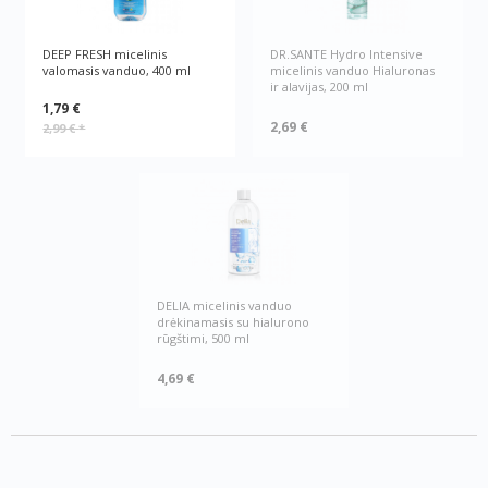
DEEP FRESH micelinis
DR.SANTE Hydro Intensive
valomasis vanduo, 400 ml
micelinis vanduo Hialuronas
ir alavijas, 200 ml
1,79 €
2,69 €
2,99 €
*
DELIA micelinis vanduo
drėkinamasis su hialurono
rūgštimi, 500 ml
4,69 €