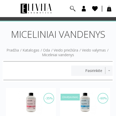
0
MICELINIAI VANDENYS
Pradžia
/
Katalogas
/
Oda
/
Veido priežiūra
/
Veido valymas
/
Miceliniai vandenys
IŠPARDAVIMAS
-35%
-60%