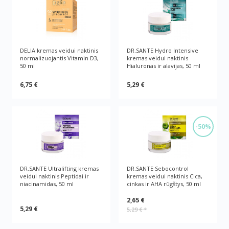
DELIA kremas veidui naktinis
DR.SANTE Hydro Intensive
normalizuojantis Vitamin D3,
kremas veidui naktinis
50 ml
Hialuronas ir alavijas, 50 ml
6,75 €
5,29 €
-50%
DR.SANTE Ultralifting kremas
DR.SANTE Sebocontrol
veidui naktinis Peptidai ir
kremas veidui naktinis Cica,
niacinamidas, 50 ml
cinkas ir AHA rūgštys, 50 ml
2,65 €
5,29 €
5,29 €
*