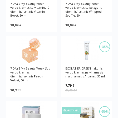
7 DAYS My Beauty Week
7 DAYS My Beauty Week
veido kremas su vitaminu C
veido kremas su kolagenu
dieninis/naktinis Vitamin
dieninis/naktinis Whipped
Boost, 50 ml
Souffle, 50 ml
18,99 €
18,99 €
-35%
7 DAYS My Beauty Week Sos
ECOLATIER GREEN naktinis
veido kremas
veido kremas gaivinamasis ir
dieninis/naktinis Peach
maitinamasis Arganas, 50 ml
Velvet, 50 ml
7,79 €
18,99 €
11,99 €
*
IŠPARDAVIMAS
-50%