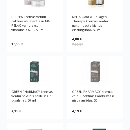
DR. SEA kremas veidui
DELIA Gold & Collagen
naktinis atstatantis su MG
Therapy kremas veidui
RELAX kompleksu ir
naktinis suteikiantis
vitaminais A, E , 50 ml
elastingumo, 50 ml
4,00 €
15,99 €
7,99 €
*
GREEN РHARMACY kremas
GREEN РHARMACY kremas
veidui naktinis Kaktusas ir
veidui naktinis Bambukas ir
skvalanas, 50 ml
niacinamidas, 50 ml
4,19 €
4,19 €