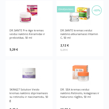
IŠPARDAVIMAS
-60%
DR.SANTE Pre Age kremas
DR.SANTE kremas veidui
veidui naktinis Keramidai ir
naktinis atkuriamasis Vitamin
prebiotikai, 50 ml
C, 50 ml
2,12 €
5,29 €
5,29 €
SKIN627 Solution Veido
DR. SEA kremas veidui
kremas naktinis stiprinamasis
naktinis Retinolis, kolagenas ir
su retinoliu ir niacinamidu, 50
hialurono rūgštis, 50 ml
g