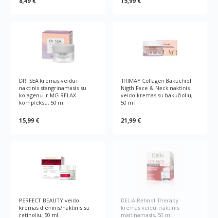
8,49 €
15,99 €
DR. SEA kremas veidui
TRIMAY Collagen Bakuchiol
naktinis stangrinamasis su
Nigth Face & Neck naktinis
kolagenu ir MG RELAX
veido kremas su bakučioliu,
kompleksu, 50 ml
50 ml
15,99 €
21,99 €
PERFECT BEAUTY veido
DELIA Retinol Therapy
kremas dieninis/naktinis su
kremas veidui naktinis
retinoliu, 50 ml
maitinamasis, 50 ml