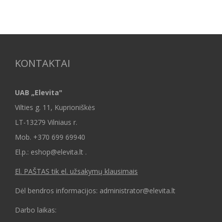
KONTAKTAI
UAB „Elevita"
Vilties g. 11, Kuprioniškės
LT-13279 Vilniaus r.
Mob.
+370 699 69940
El.p.: eshop@elevita.lt .
El. PAŠTAS tik el. užsakymų klausimais
Dėl bendros informacijos: administrator@elevita.lt
Darbo laikas: