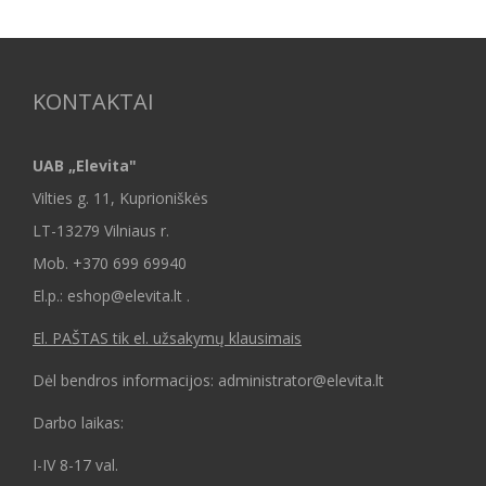
KONTAKTAI
UAB „Elevita"
Vilties g. 11, Kuprioniškės
LT-13279 Vilniaus r.
Mob.
+370 699 69940
El.p.: eshop@elevita.lt .
El. PAŠTAS tik el. užsakymų klausimais
Dėl bendros informacijos: administrator@elevita.lt
Darbo laikas:
I-IV 8-17 val.