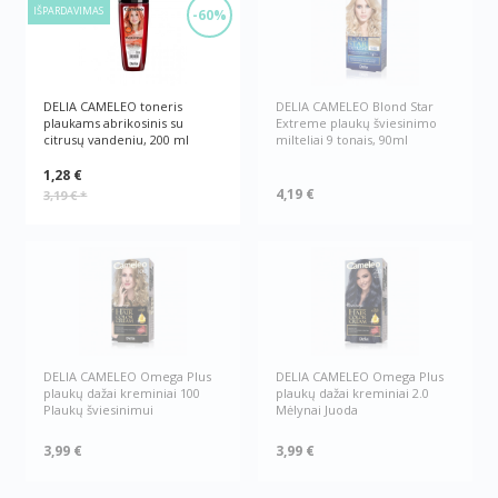
IŠPARDAVIMAS
-60%
DELIA CAMELEO toneris
DELIA CAMELEO Blond Star
plaukams abrikosinis su
Extreme plaukų šviesinimo
citrusų vandeniu, 200 ml
milteliai 9 tonais, 90ml
1,28 €
4,19 €
3,19 €
*
DELIA CAMELEO Omega Plus
DELIA CAMELEO Omega Plus
plaukų dažai kreminiai 100
plaukų dažai kreminiai 2.0
Plaukų šviesinimui
Mėlynai Juoda
3,99 €
3,99 €