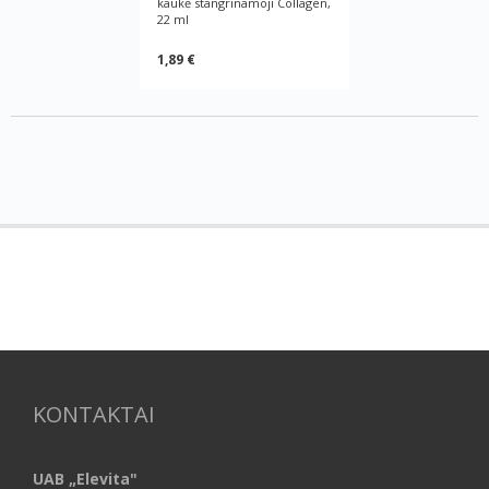
kaukė stangrinamoji Collagen,
22 ml
1,89 €
KONTAKTAI
UAB „Elevita"