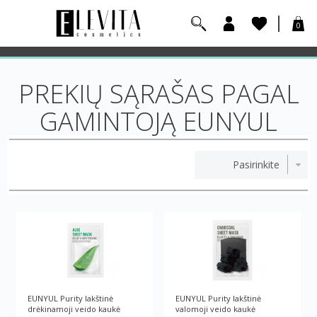
0
PREKIŲ SĄRAŠAS PAGAL
GAMINTOJĄ EUNYUL
EUNYUL Purity lakštinė
EUNYUL Purity lakštinė
drėkinamoji veido kaukė
valomoji veido kaukė