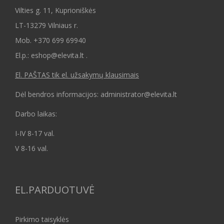
Vilties g. 11, Kuprioniškės
LT-13279 Vilniaus r.
Mob.
+370 699 69940
El.p.: eshop@elevita.lt .
El. PAŠTAS tik el. užsakymų klausimais
Dėl bendros informacijos: administrator@elevita.lt
Darbo laikas:
I-IV 8-17 val.
V 8-16 val.
EL.PARDUOTUVĖ
Pirkimo taisyklės