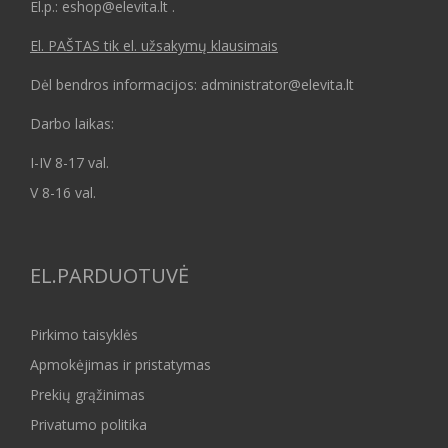
El.p.: eshop@elevita.lt .
El. PAŠTAS tik el. užsakymų klausimais
Dėl bendros informacijos: administrator@elevita.lt
Darbo laikas:
I-IV 8-17 val.
V 8-16 val.
EL.PARDUOTUVĖ
Pirkimo taisyklės
Apmokėjimas ir pristatymas
Prekių grąžinimas
Privatumo politika