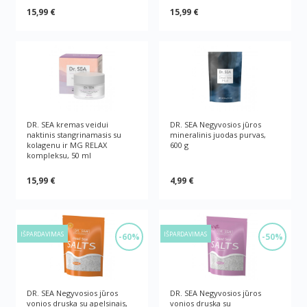
15,99 €
15,99 €
DR. SEA kremas veidui
DR. SEA Negyvosios jūros
naktinis stangrinamasis su
mineralinis juodas purvas,
kolagenu ir MG RELAX
600 g
kompleksu, 50 ml
15,99 €
4,99 €
IŠPARDAVIMAS
IŠPARDAVIMAS
-60%
-50%
DR. SEA Negyvosios jūros
DR. SEA Negyvosios jūros
vonios druska su apelsinais,
vonios druska su