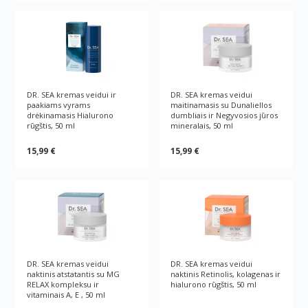
DR. SEA kremas veidui ir
DR. SEA kremas veidui
paakiams vyrams
maitinamasis su Dunaliellos
drėkinamasis Hialurono
dumbliais ir Negyvosios jūros
rūgštis, 50 ml
mineralais, 50 ml
15,99 €
15,99 €
DR. SEA kremas veidui
DR. SEA kremas veidui
naktinis atstatantis su MG
naktinis Retinolis, kolagenas ir
RELAX kompleksu ir
hialurono rūgštis, 50 ml
vitaminais A, E , 50 ml