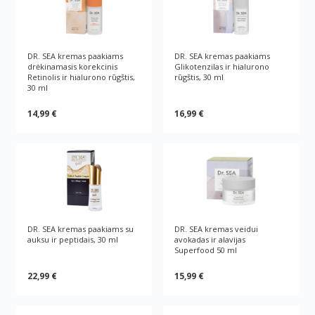
DR. SEA kremas paakiams
DR. SEA kremas paakiams
drėkinamasis korekcinis
Glikotenzilas ir hialurono
Retinolis ir hialurono rūgštis,
rūgštis, 30 ml
30 ml
14,99 €
16,99 €
DR. SEA kremas paakiams su
DR. SEA kremas veidui
auksu ir peptidais, 30 ml
avokadas ir alavijas
Superfood 50 ml
22,99 €
15,99 €