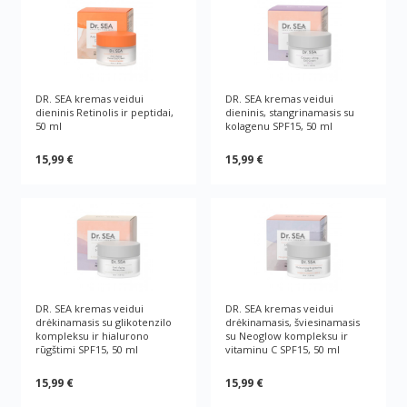
DR. SEA kremas veidui
DR. SEA kremas veidui
dieninis Retinolis ir peptidai,
dieninis, stangrinamasis su
50 ml
kolagenu SPF15, 50 ml
15,99 €
15,99 €
DR. SEA kremas veidui
DR. SEA kremas veidui
drėkinamasis su glikotenzilo
drėkinamasis, šviesinamasis
kompleksu ir hialurono
su Neoglow kompleksu ir
rūgštimi SPF15, 50 ml
vitaminu C SPF15, 50 ml
15,99 €
15,99 €