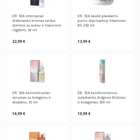
DR. SEA intensyviai
DR. SEA kaukė plaukams
drėkinantis kremas veidui
purvo stiprinamoji Vitaminas
dieninis su auksu ir hialurono
B5, 250 ml
rūgštimi, 50 ml
22,99 €
13,99 €
DR. SEA koncentruotas
DR. SEA kondicionierius
serumas su kolagenu ir
suteikiantis žvilgesio Biotinas
skvalanu, 30 ml
ir kolagenas, 300 ml
16,99 €
10,99 €