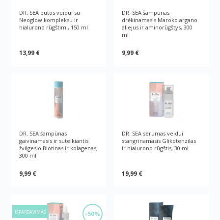
DR. SEA putos veidui su
DR. SEA šampūnas
Neoglow kompleksu ir
drėkinamasis Maroko argano
hialurono rūgštimi, 150 ml
aliejus ir aminorūgštys, 300
ml
13,99 €
9,99 €
DR. SEA šampūnas
DR. SEA serumas veidui
gaivinamasis ir suteikiantis
stangrinamasis Glikotenzilas
žvilgesio Biotinas ir kolagenas,
ir hialurono rūgštis, 30 ml
300 ml
9,99 €
19,99 €
IŠPARDAVIMAS
-50%