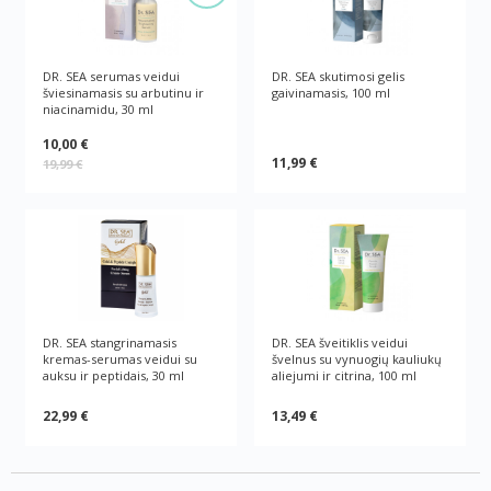
DR. SEA serumas veidui
DR. SEA skutimosi gelis
šviesinamasis su arbutinu ir
gaivinamasis, 100 ml
niacinamidu, 30 ml
10,00 €
11,99 €
19,99 €
DR. SEA stangrinamasis
DR. SEA šveitiklis veidui
kremas-serumas veidui su
švelnus su vynuogių kauliukų
auksu ir peptidais, 30 ml
aliejumi ir citrina, 100 ml
22,99 €
13,49 €