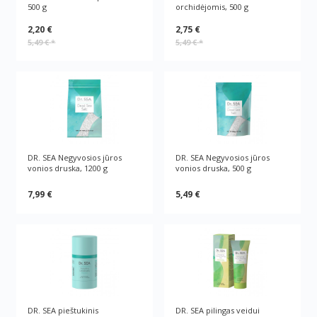
500 g
orchidėjomis, 500 g
2,20 €
2,75 €
5,49 €
*
5,49 €
*
DR. SEA Negyvosios jūros
DR. SEA Negyvosios jūros
vonios druska, 1200 g
vonios druska, 500 g
7,99 €
5,49 €
DR. SEA pieštukinis
DR. SEA pilingas veidui