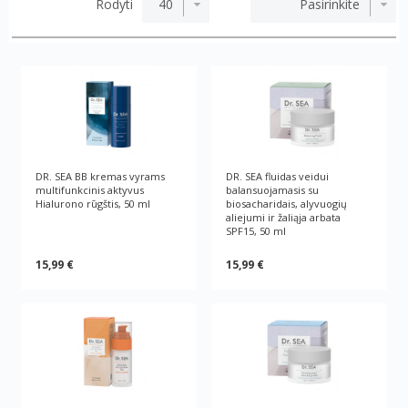
Rodyti
DR. SEA BB kremas vyrams
DR. SEA fluidas veidui
multifunkcinis aktyvus
balansuojamasis su
Hialurono rūgštis, 50 ml
biosacharidais, alyvuogių
aliejumi ir žaliąja arbata
SPF15, 50 ml
15,99 €
15,99 €