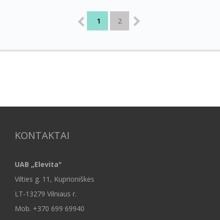
1
2
KONTAKTAI
UAB „Elevita"
Vilties g. 11, Kuprioniškės
LT-13279 Vilniaus r.
Mob.
+370 699 69940