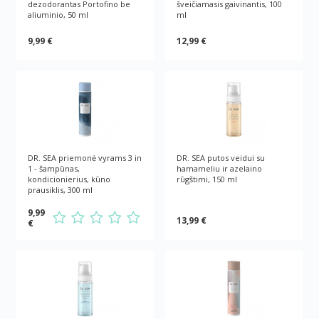
dezodorantas Portofino be
šveičiamasis gaivinantis, 100
aliuminio, 50 ml
ml
9,99 €
12,99 €
DR. SEA priemonė vyrams 3 in
DR. SEA putos veidui su
1 - šampūnas,
hamameliu ir azelaino
kondicionierius, kūno
rūgštimi, 150 ml
prausiklis, 300 ml
9,99
13,99 €
€