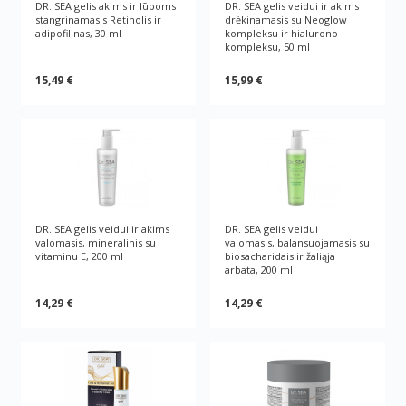
DR. SEA gelis akims ir lūpoms
DR. SEA gelis veidui ir akims
stangrinamasis Retinolis ir
drėkinamasis su Neoglow
adipofilinas, 30 ml
kompleksu ir hialurono
kompleksu, 50 ml
15,49 €
15,99 €
DR. SEA gelis veidui ir akims
DR. SEA gelis veidui
valomasis, mineralinis su
valomasis, balansuojamasis su
vitaminu E, 200 ml
biosacharidais ir žaliąja
arbata, 200 ml
14,29 €
14,29 €