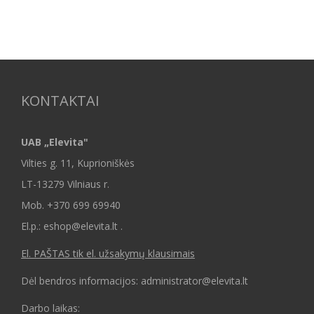
KONTAKTAI
UAB „Elevita"
Vilties g. 11, Kuprioniškės
LT-13279 Vilniaus r.
Mob.
+370 699 69940
El.p.: eshop@elevita.lt .
El. PAŠTAS tik el. užsakymų klausimais
Dėl bendros informacijos: administrator@elevita.lt
Darbo laikas: