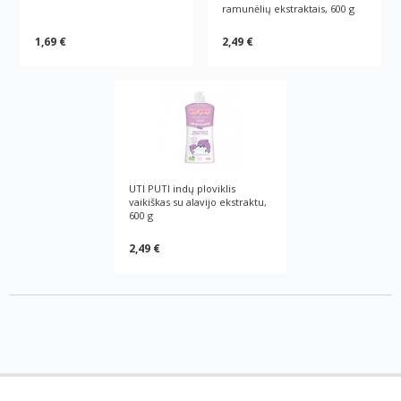
ramunėlių ekstraktais, 600 g
1,69 €
2,49 €
UTI PUTI indų ploviklis
vaikiškas su alavijo ekstraktu,
600 g
2,49 €