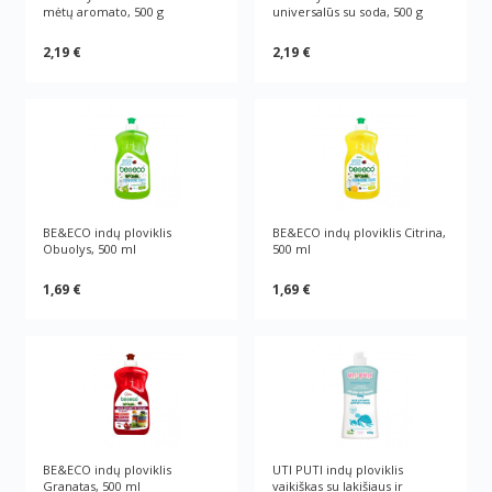
mėtų aromato, 500 g
universalūs su soda, 500 g
2,19 €
2,19 €
BE&ECO indų ploviklis
BE&ECO indų ploviklis Citrina,
Obuolys, 500 ml
500 ml
1,69 €
1,69 €
BE&ECO indų ploviklis
UTI PUTI indų ploviklis
Granatas, 500 ml
vaikiškas su lakišiaus ir