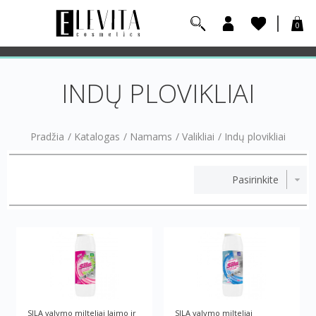
0
INDŲ PLOVIKLIAI
Pradžia
/
Katalogas
/
Namams
/
Valikliai
/
Indų plovikliai
SILA valymo milteliai laimo ir
SILA valymo milteliai