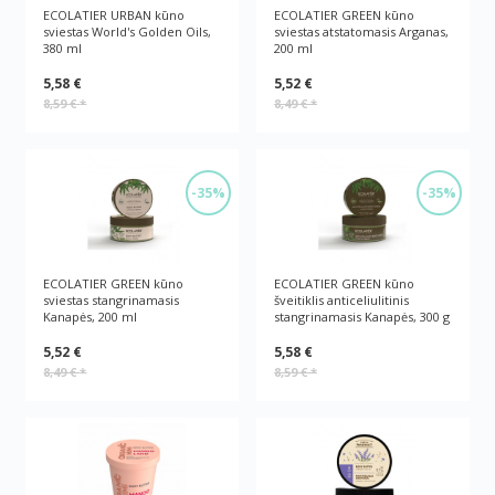
ECOLATIER URBAN kūno
ECOLATIER GREEN kūno
sviestas World's Golden Oils,
sviestas atstatomasis Arganas,
380 ml
200 ml
5,58 €
5,52 €
8,59 €
*
8,49 €
*
-35%
-35%
ECOLATIER GREEN kūno
ECOLATIER GREEN kūno
sviestas stangrinamasis
šveitiklis anticeliulitinis
Kanapės, 200 ml
stangrinamasis Kanapės, 300 g
5,52 €
5,58 €
8,49 €
*
8,59 €
*