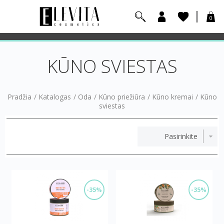
0
KŪNO SVIESTAS
Pradžia
/
Katalogas
/
Oda
/
Kūno priežiūra
/
Kūno kremai
/
Kūno
sviestas
-35%
-35%