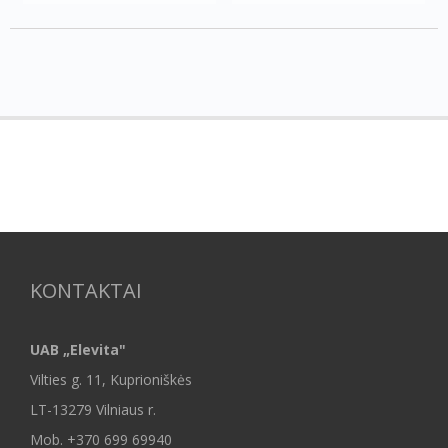
KONTAKTAI
UAB „Elevita"
Vilties g. 11, Kuprioniškės
LT-13279 Vilniaus r.
Mob.
+370 699 69940