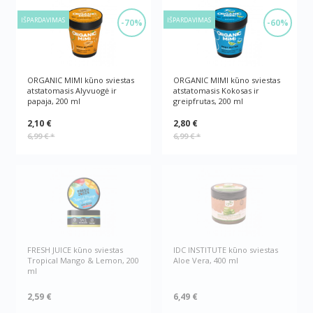
IŠPARDAVIMAS
IŠPARDAVIMAS
-70%
-60%
ORGANIC MIMI kūno sviestas
ORGANIC MIMI kūno sviestas
atstatomasis Alyvuogė ir
atstatomasis Kokosas ir
papaja, 200 ml
greipfrutas, 200 ml
2,10 €
2,80 €
6,99 €
*
6,99 €
*
FRESH JUICE kūno sviestas
IDC INSTITUTE kūno sviestas
Tropical Mango & Lemon, 200
Aloe Vera, 400 ml
ml
2,59 €
6,49 €