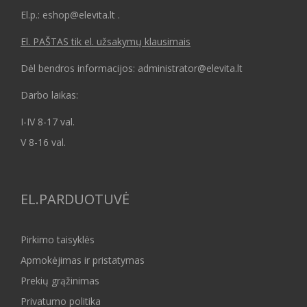
El.p.: eshop@elevita.lt .
El. PAŠTAS tik el. užsakymų klausimais
Dėl bendros informacijos: administrator@elevita.lt
Darbo laikas:
I-IV 8-17 val.
V 8-16 val.
EL.PARDUOTUVĖ
Pirkimo taisyklės
Apmokėjimas ir pristatymas
Prekių grąžinimas
Privatumo politika