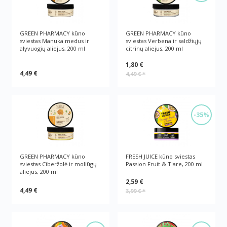
GREEN PHARMACY kūno
GREEN PHARMACY kūno
sviestas Manuka medus ir
sviestas Verbena ir saldžiųjų
alyvuogių aliejus, 200 ml
citrinų aliejus, 200 ml
1,80 €
4,49 €
4,49 €
*
-35%
GREEN PHARMACY kūno
FRESH JUICE kūno sviestas
sviestas Ciberžolė ir moliūgų
Passion Fruit & Tiare, 200 ml
aliejus, 200 ml
2,59 €
4,49 €
3,99 €
*