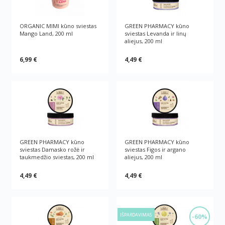
ORGANIC MIMI kūno sviestas
GREEN PHARMACY kūno
Mango Land, 200 ml
sviestas Levanda ir linų
aliejus, 200 ml
6,99 €
4,49 €
GREEN PHARMACY kūno
GREEN PHARMACY kūno
sviestas Damasko rožė ir
sviestas Figos ir argano
taukmedžio sviestas, 200 ml
aliejus, 200 ml
4,49 €
4,49 €
IŠPARDAVIMAS
-60%