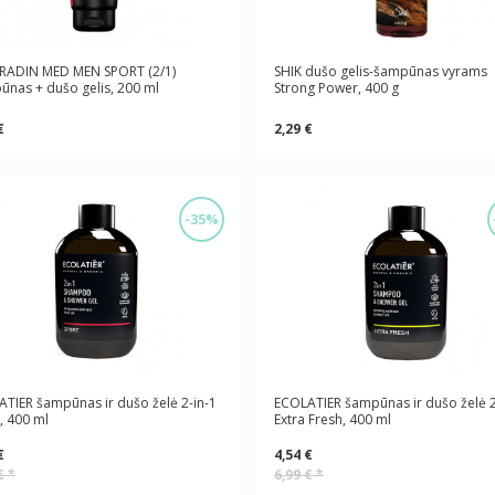
RADIN MED MEN SPORT (2/1)
SHIK dušo gelis-šampūnas vyrams
nas + dušo gelis, 200 ml
Strong Power, 400 g
€
2,29 €
-35%
TIER šampūnas ir dušo želė 2-in-1
ECOLATIER šampūnas ir dušo želė 2
, 400 ml
Extra Fresh, 400 ml
€
4,54 €
 €
*
6,99 €
*