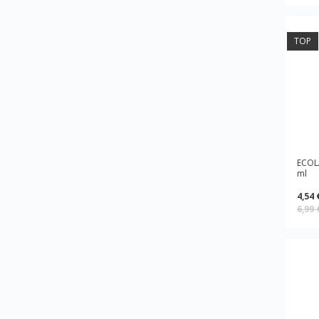
TOP
ECOL
ml
4,54 
6,99