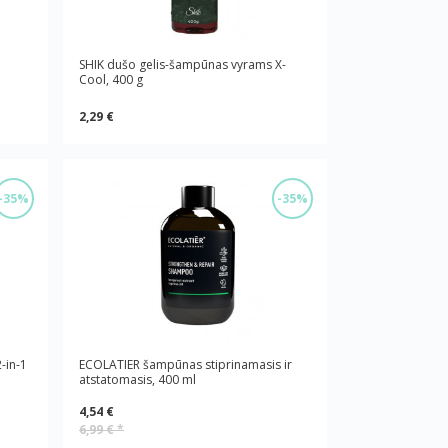
SHIK dušo gelis-šampūnas vyrams X-
Cool, 400 g
2,29 €
-35%
-35%
-in-1
ECOLATIER šampūnas stiprinamasis ir
atstatomasis, 400 ml
4,54 €
6,99 €
*