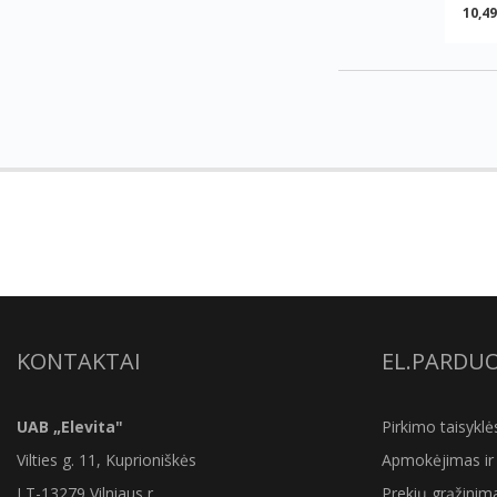
10,49
KONTAKTAI
EL.PARDU
UAB „Elevita"
Pirkimo taisyklė
Vilties g. 11, Kuprioniškės
Apmokėjimas ir 
LT-13279 Vilniaus r.
Prekių grąžinim