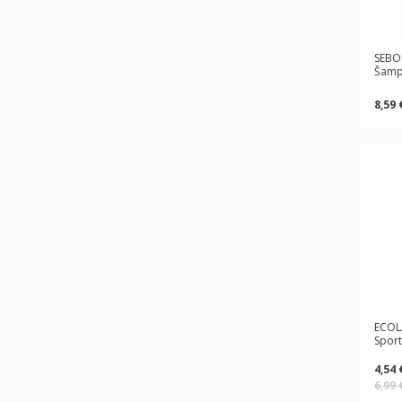
SEBO
Šampū
8,59 
ECOLA
Sport
4,54 
6,99