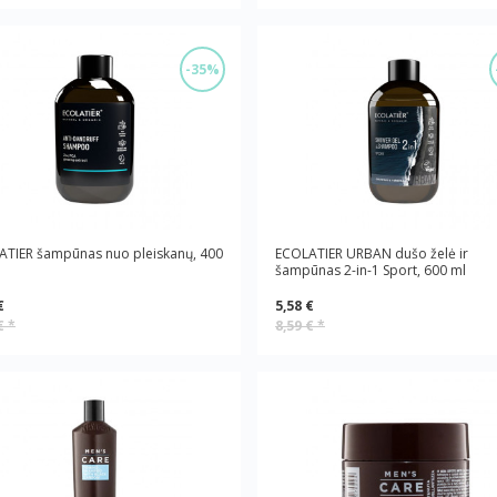
-35%
ATIER šampūnas nuo pleiskanų, 400
ECOLATIER URBAN dušo želė ir
šampūnas 2-in-1 Sport, 600 ml
€
5,58 €
 €
*
8,59 €
*