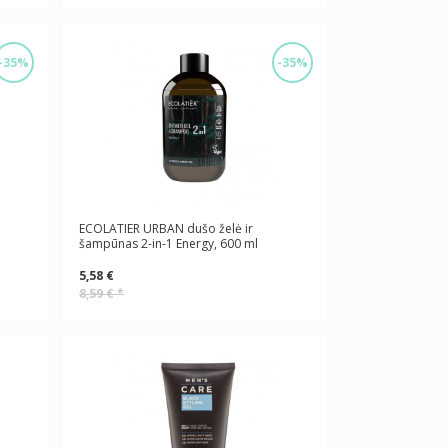
-35%
-35%
ECOLATIER URBAN dušo želė ir
šampūnas 2-in-1 Energy, 600 ml
5,58 €
8,59 €
*