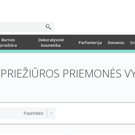
Burnos
Dekoratyvinė
Parfumerija
Dovanos
Sv
priežiūra
kosmetika
PRIEŽIŪROS PRIEMONĖS V