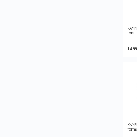
KAYP
tonuo
14,99
KAYPR
forma