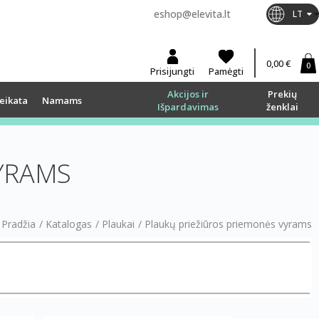
eshop@elevita.lt
LT
0,00 €
0
Prisijungti
Pamėgti
Akcijos ir
Prekių
eikata
Namams
Išpardavimas
ženklai
YRAMS
Pradžia
/
Katalogas
/
Plaukai
/
Plaukų priežiūros priemonės vyrams