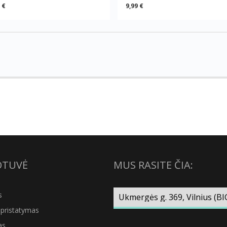
 €
9,99 €
OTUVĖ
MUS RASITE ČIA:
s
pristatymas
as