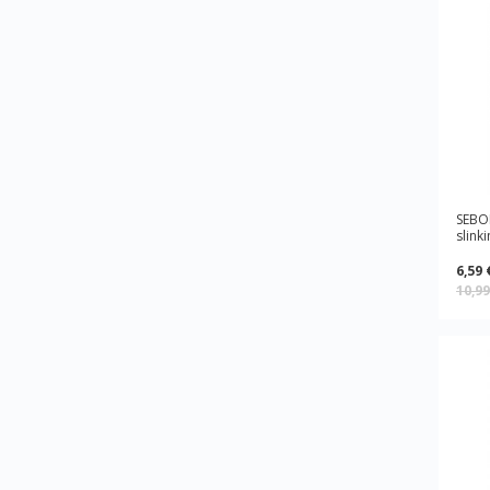
SEBO
slink
6,59 
10,9