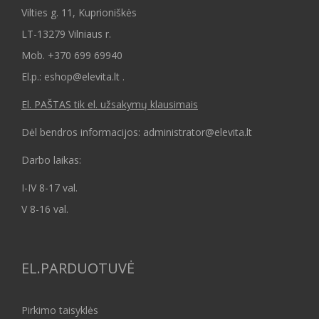
Vilties g. 11, Kuprioniškės
LT-13279 Vilniaus r.
Mob.
+370 699 69940
El.p.: eshop@elevita.lt .
El. PAŠTAS tik el. užsakymų klausimais
Dėl bendros informacijos: administrator@elevita.lt
Darbo laikas:
I-IV 8-17 val.
V 8-16 val.
EL.PARDUOTUVĖ
Pirkimo taisyklės