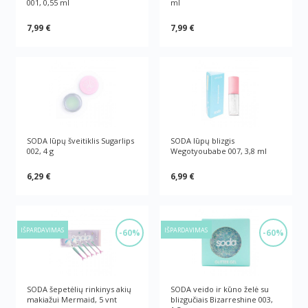
001, 0,55 ml
ml
7,99 €
7,99 €
SODA lūpų šveitiklis Sugarlips
SODA lūpų blizgis
002, 4 g
Wegotyoubabe 007, 3,8 ml
6,29 €
6,99 €
IŠPARDAVIMAS
IŠPARDAVIMAS
-60%
-60%
SODA šepetėlių rinkinys akių
SODA veido ir kūno želė su
makiažui Mermaid, 5 vnt
blizgučiais Bizarreshine 003,