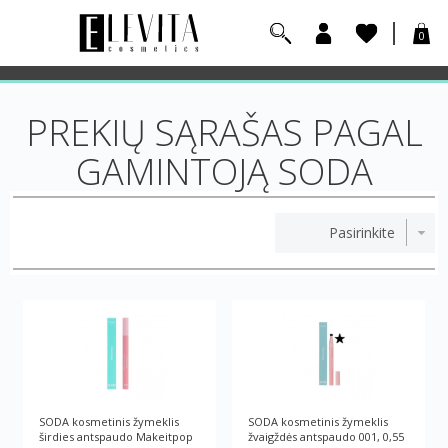
0
PREKIŲ SĄRAŠAS PAGAL
GAMINTOJĄ SODA
SODA kosmetinis žymeklis
SODA kosmetinis žymeklis
širdies antspaudo Makeitpop
žvaigždės antspaudo 001, 0,55