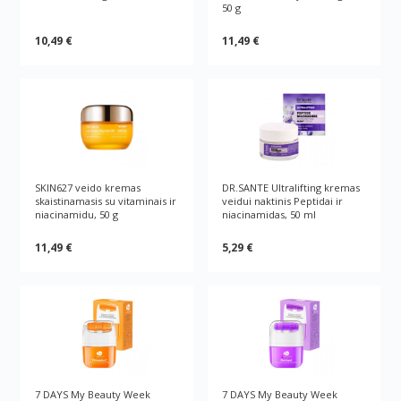
50 g
10,49 €
11,49 €
SKIN627 veido kremas
DR.SANTE Ultralifting kremas
skaistinamasis su vitaminais ir
veidui naktinis Peptidai ir
niacinamidu, 50 g
niacinamidas, 50 ml
11,49 €
5,29 €
7 DAYS My Beauty Week
7 DAYS My Beauty Week