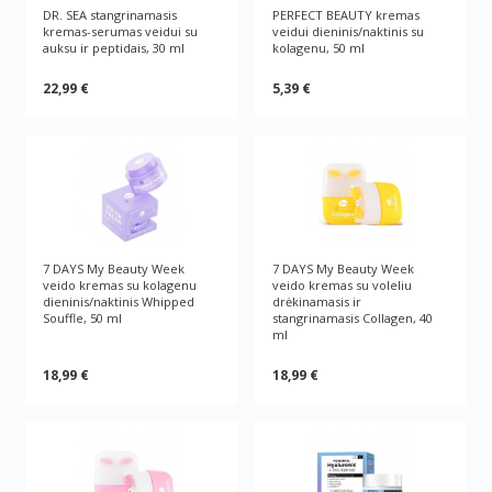
DR. SEA stangrinamasis
PERFECT BEAUTY kremаs
kremas-serumas veidui su
veidui dieninis/naktinis su
auksu ir peptidais, 30 ml
kolagenu, 50 ml
22,99 €
5,39 €
7 DAYS My Beauty Week
7 DAYS My Beauty Week
veido kremas su kolagenu
veido kremas su voleliu
dieninis/naktinis Whipped
drėkinamasis ir
Souffle, 50 ml
stangrinamasis Collagen, 40
ml
18,99 €
18,99 €