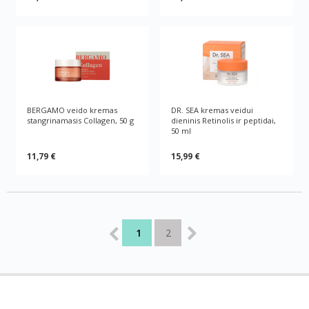
BERGAMO veido kremas
DR. SEA kremas veidui
stangrinamasis Collagen, 50 g
dieninis Retinolis ir peptidai,
50 ml
11,79 €
15,99 €
1
2