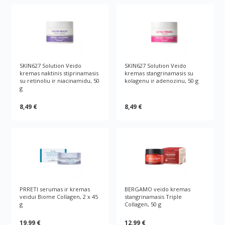
SKIN627 Solution Veido
SKIN627 Solution Veido
kremas naktinis stiprinamasis
kremas stangrinamasis su
su retinoliu ir niacinamidu, 50
kolagenu ir adenozinu, 50 g
g
8,49 €
8,49 €
PRRETI serumas ir kremas
BERGAMO veido kremas
veidui Biome Collagen, 2 x 45
stangrinamasis Triple
g
Collagen, 50 g
19,99 €
12,99 €