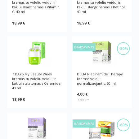
kremas su voleliu veidui ir
kremas su voleliu veidui ir
kaklui skaistinamasis Vitamin
kaklui stangrinamasis Retinol,
C, 40 ml
40 ml
18,99 €
18,99 €
IŠPARDAVIMAS
-50%
7 DAYS My Beauty Week
DELIA Niacinamide Therapy
kremas su voleliu veidui ir
kremas veidui
kaklui atstatomasis Ceramide,
normalizuojantis, 50 ml
40 ml
4,00 €
18,99 €
7,99 €
*
IŠPARDAVIMAS
-60%