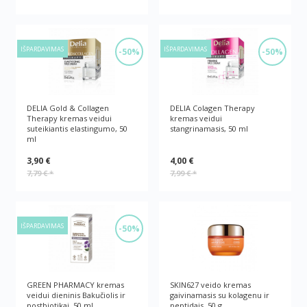
IŠPARDAVIMAS
IŠPARDAVIMAS
-50%
-50%
DELIA Gold & Collagen
DELIA Colagen Therapy
Therapy kremas veidui
kremas veidui
suteikiantis elastingumo, 50
stangrinamasis, 50 ml
ml
3,90 €
4,00 €
7,79 €
*
7,99 €
*
IŠPARDAVIMAS
-50%
GREEN РHARMACY kremas
SKIN627 veido kremas
veidui dieninis Bakučiolis ir
gaivinamasis su kolagenu ir
postbiotikai, 50 ml
peptidais, 50 g