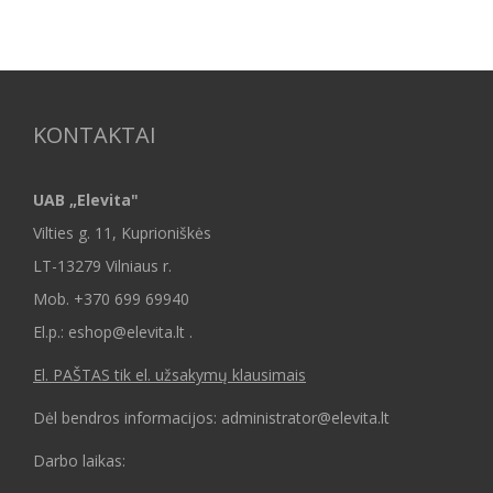
KONTAKTAI
UAB „Elevita"
Vilties g. 11, Kuprioniškės
LT-13279 Vilniaus r.
Mob.
+370 699 69940
El.p.: eshop@elevita.lt .
El. PAŠTAS tik el. užsakymų klausimais
Dėl bendros informacijos: administrator@elevita.lt
Darbo laikas: