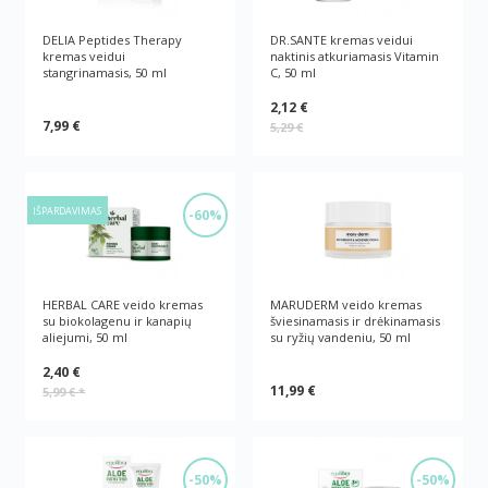
DELIA Peptides Therapy
DR.SANTE kremas veidui
kremas veidui
naktinis atkuriamasis Vitamin
stangrinamasis, 50 ml
C, 50 ml
2,12 €
7,99 €
5,29 €
IŠPARDAVIMAS
-60%
HERBAL CARE veido kremas
MARUDERM veido kremas
su biokolagenu ir kanapių
šviesinamasis ir drėkinamasis
aliejumi, 50 ml
su ryžių vandeniu, 50 ml
2,40 €
11,99 €
5,99 €
*
-50%
-50%