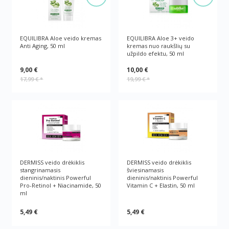
EQUILIBRA Aloe veido kremas
EQUILIBRA Aloe 3+ veido
Anti Aging, 50 ml
kremas nuo raukšlių su
užpildo efektu, 50 ml
9,00 €
10,00 €
17,99 €
*
19,99 €
*
DERMISS veido drėkiklis
DERMISS veido drėkiklis
stangrinamasis
šviesinamasis
dieninis/naktinis Powerful
dieninis/naktinis Powerful
Pro-Retinol + Niacinamide, 50
Vitamin C + Elastin, 50 ml
ml
5,49 €
5,49 €