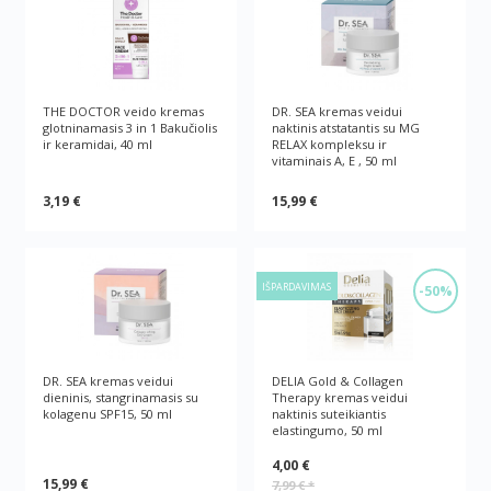
THE DOCTOR veido kremas
DR. SEA kremas veidui
glotninamasis 3 in 1 Bakučiolis
naktinis atstatantis su MG
ir keramidai, 40 ml
RELAX kompleksu ir
vitaminais A, E , 50 ml
3,19 €
15,99 €
IŠPARDAVIMAS
-50%
DR. SEA kremas veidui
DELIA Gold & Collagen
dieninis, stangrinamasis su
Therapy kremas veidui
kolagenu SPF15, 50 ml
naktinis suteikiantis
elastingumo, 50 ml
4,00 €
15,99 €
7,99 €
*