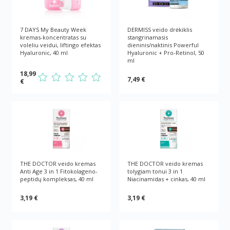
7 DAYS My Beauty Week
DERMISS veido drėkiklis
kremas-koncentratas su
stangrinamasis
voleliu veidui, liftingo efektas
dieninis/naktinis Powerful
Hyaluronic, 40 ml
Hyaluronic + Pro-Retinol, 50
ml
18,99
7,49 €
€
THE DOCTOR veido kremas
THE DOCTOR veido kremas
Anti Age 3 in 1 Fitokolageno-
tolygiam tonui 3 in 1
peptidų kompleksas, 40 ml
Niacinamidas + cinkas, 40 ml
3,19 €
3,19 €