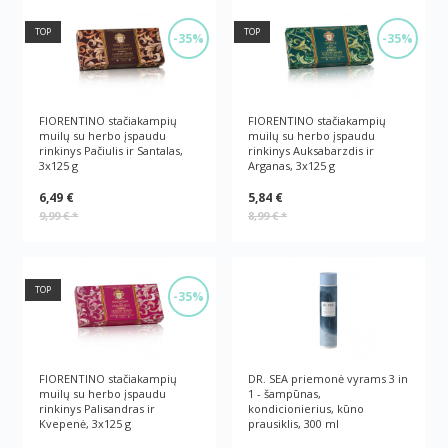
TOP
TOP
-35%
-35%
FIORENTINO stačiakampių
FIORENTINO stačiakampių
muilų su herbo įspaudu
muilų su herbo įspaudu
rinkinys Pačiulis ir Santalas,
rinkinys Auksabarzdis ir
3x125 g
Arganas, 3x125 g
6,49 €
5,84 €
9,99 €
*
8,99 €
*
TOP
-35%
FIORENTINO stačiakampių
DR. SEA priemonė vyrams 3 in
muilų su herbo įspaudu
1 - šampūnas,
rinkinys Palisandras ir
kondicionierius, kūno
Kvepenė, 3x125 g
prausiklis, 300 ml