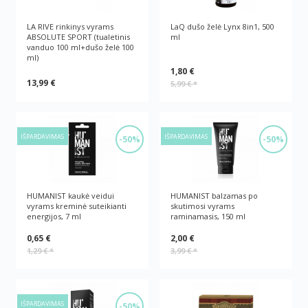
LA RIVE rinkinys vyrams
LaQ dušo želė Lynx 8in1, 500
ABSOLUTE SPORT (tualetinis
ml
vanduo 100 ml+dušo želė 100
ml)
1,80 €
13,99 €
5,99 €
*
IŠPARDAVIMAS
IŠPARDAVIMAS
-50%
-50%
HUMANIST kaukė veidui
HUMANIST balzamas po
vyrams kreminė suteikianti
skutimosi vyrams
energijos, 7 ml
raminamasis, 150 ml
0,65 €
2,00 €
1,29 €
*
3,99 €
*
IŠPARDAVIMAS
-50%