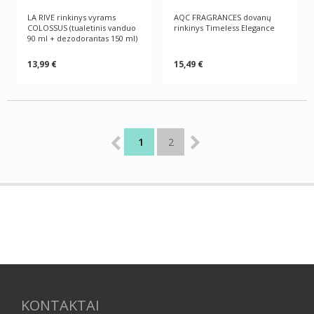
LA RIVE rinkinys vyrams
AQC FRAGRANCES dovanų
COLOSSUS (tualetinis vanduo
rinkinys Timeless Elegance
90 ml + dezodorantas 150 ml)
13,99 €
15,49 €
1
2
KONTAKTAI