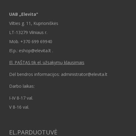
UAB „Elevita"
Vilties g. 11, Kuprioniškės
LT-13279 Vilniaus r.
Mob.
+370 699 69940
El.p.: eshop@elevita.lt .
El. PAŠTAS tik el. užsakymų klausimais
Dėl bendros informacijos: administrator@elevita.lt
Darbo laikas:
I-IV 8-17 val.
V 8-16 val.
EL.PARDUOTUVĖ