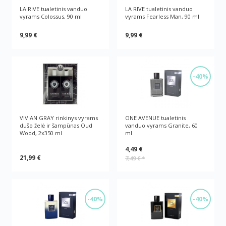
LA RIVE tualetinis vanduo
LA RIVE tualetinis vanduo
vyrams Colossus, 90 ml
vyrams Fearless Man, 90 ml
9,99 €
9,99 €
-40%
VIVIAN GRAY rinkinys vyrams
ONE AVENUE tualetinis
dušo želė ir šampūnas Oud
vanduo vyrams Granite, 60
Wood, 2x350 ml
ml
4,49 €
21,99 €
7,49 €
*
-40%
-40%