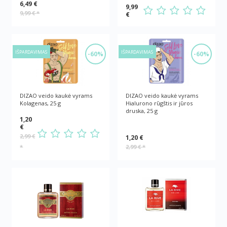
6,49 €
9,99
9,99 €
*
€
IŠPARDAVIMAS
IŠPARDAVIMAS
-60%
-60%
DIZAO veido kaukė vyrams
DIZAO veido kaukė vyrams
Kolagenas, 25 g
Hialurono rūgštis ir jūros
druska, 25 g
1,20
€
2,99 €
1,20 €
*
2,99 €
*