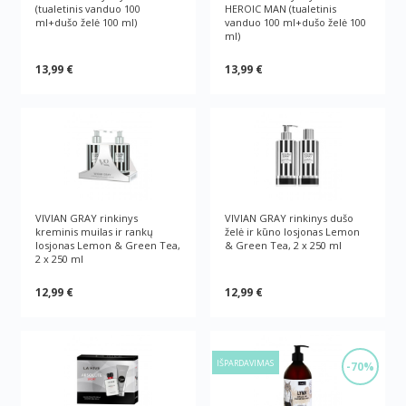
(tualetinis vanduo 100
HEROIC MAN (tualetinis
ml+dušo želė 100 ml)
vanduo 100 ml+dušo želė 100
ml)
13,99 €
13,99 €
VIVIAN GRAY rinkinys
VIVIAN GRAY rinkinys dušo
kreminis muilas ir rankų
želė ir kūno losjonas Lemon
losjonas Lemon & Green Tea,
& Green Tea, 2 x 250 ml
2 x 250 ml
12,99 €
12,99 €
IŠPARDAVIMAS
-70%