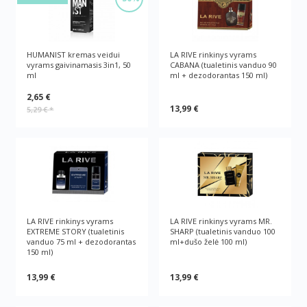
HUMANIST kremas veidui
LA RIVE rinkinys vyrams
vyrams gaivinamasis 3in1, 50
CABANA (tualetinis vanduo 90
ml
ml + dezodorantas 150 ml)
2,65 €
13,99 €
5,29 €
*
LA RIVE rinkinys vyrams
LA RIVE rinkinys vyrams MR.
EXTREME STORY (tualetinis
SHARP (tualetinis vanduo 100
vanduo 75 ml + dezodorantas
ml+dušo želė 100 ml)
150 ml)
13,99 €
13,99 €