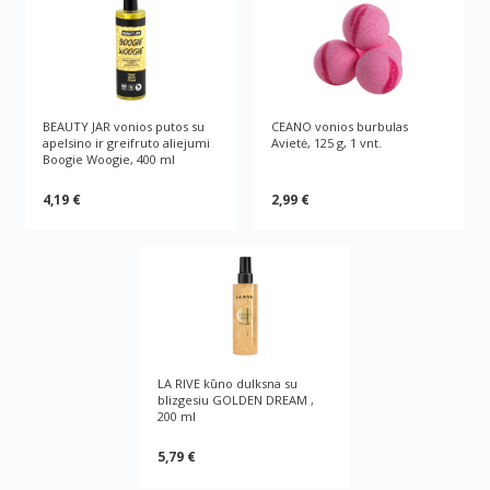
BEAUTY JAR vonios putos su
CEANO vonios burbulas
apelsino ir greifruto aliejumi
Avietė, 125 g, 1 vnt.
Boogie Woogie, 400 ml
4,19 €
2,99 €
LA RIVE kūno dulksna su
blizgesiu GOLDEN DREAM ,
200 ml
5,79 €