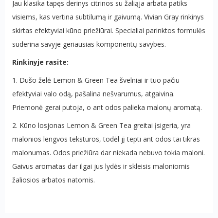
Jau klasika tapęs derinys citrinos su žaliąja arbata patiks
visiems, kas vertina subtilumą ir gaivumą. Vivian Gray rinkinys
skirtas efektyviai kūno priežiūrai. Specialiai parinktos formulės
suderina savyje geriausias komponentų savybes.
Rinkinyje rasite:
1. Dušo želė Lemon & Green Tea švelniai ir tuo pačiu
efektyviai valo odą, pašalina nešvarumus, atgaivina.
Priemonė gerai putoja, o ant odos palieka malonų aromatą.
2. Kūno losjonas Lemon & Green Tea greitai įsigeria, yra
malonios lengvos tekstūros, todėl jį tepti ant odos tai tikras
malonumas. Odos priežiūra dar niekada nebuvo tokia maloni.
Gaivus aromatas dar ilgai jus lydės ir skleisis maloniomis
žaliosios arbatos natomis.