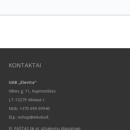
KONTAKTAI
UAB „Elevita"
Vilties g. 11, Kuprioniškės
LT-13279 Vilniaus r.
Mob.
+370 699 69940
El.p.: eshop@elevita.lt .
El. PAŠTAS tik el. užsakymų klausimais