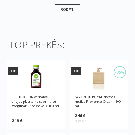
RODYTI
TOP PREKĖS:
TOP
TOP
-35%
THE DOCTOR varnalėšų
SAVON DE ROYAL skystas
aliejus plaukams stiprinti su
muilas Provence Cream, 500
svogūnais ir česnakais, 100 ml
ml
2,46 €
2,19 €
3,79 €
*