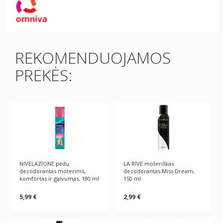
REKOMENDUOJAMOS
PREKĖS:
NIVELAZIONE pėdų
LA RIVE moteriškas
dezodorantas moterims,
dezodorantas Miss Dream,
komfortas ir gaivumas, 180 ml
150 ml
5,99 €
2,99 €