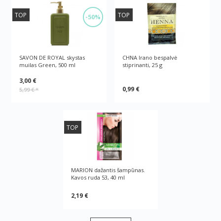
TOP
TOP
-50%
SAVON DE ROYAL skystas
CHNA Irano bespalvė
muilas Green, 500 ml
stiprinanti, 25 g
3,00 €
0,99 €
5,99 €
*
TOP
MARION dažantis šampūnas.
Kavos ruda 53, 40 ml
2,19 €