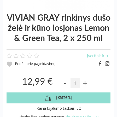
VIVIAN GRAY rinkinys dušo
želė ir kūno losjonas Lemon
& Green Tea, 2 x 250 ml
Įvertink ir tu!
Pridėti prie pageidavimų
-
+
12,99 €
Į KREPŠELĮ
Kaina lojalumo taškais: 52
Užsakę šias prekes gausite:
2lojalumo taškų(us).