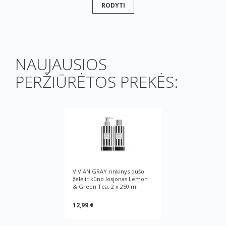
RODYTI
NAUJAUSIOS
PERŽIŪRĖTOS PREKĖS:
VIVIAN GRAY rinkinys dušo
želė ir kūno losjonas Lemon
& Green Tea, 2 x 250 ml
12,99 €