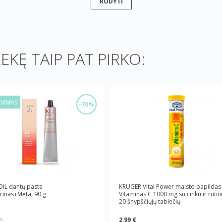
RODYTI
REKĘ TAIP PAT PIRKO:
AVIMAS
-70%
IL dantų pasta
KRUGER Vital Power maisto papildas
inas+Mėta, 90 g
Vitaminas C 1000 mg su cinku ir rutin
20 šnypščiųjų tablečių
2,99 €
*