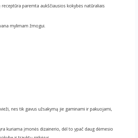
uilų receptūra paremta aukščiausios kokybės natūraliais
 dovana mylimam žmogui.
vieži, nes tik gavus užsakymą jie gaminami ir pakuojami,
 yra kuriama įmonės dizainerio, dėl to ypač daug dėmesio
kybę ir trauktų pirkėjus.