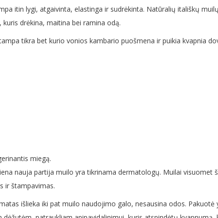
mpa itin lygi, atgaivinta, elastinga ir sudrėkinta. Natūralių itališkų m
s, kuris drėkina, maitina bei ramina odą.
ai tampa tikra bet kurio vonios kambario puošmena ir puikia kvapnia
erinantis miegą.
iena nauja partija muilo yra tikrinama dermatologų. Muilai visuomet š
s ir štampavimas.
romatas išlieka iki pat muilo naudojimo galo, nesausina odos. Pakuotė
 dėžutėm, patraukliam apipavidalinimui, kuris atspindėtų kvapnumą, ko