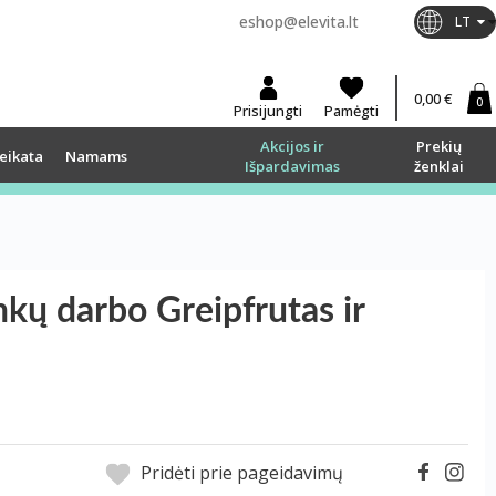
eshop@elevita.lt
LT
0,00 €
0
Prisijungti
Pamėgti
Akcijos ir
Prekių
eikata
Namams
Išpardavimas
ženklai
ų darbo Greipfrutas ir
Pridėti prie pageidavimų