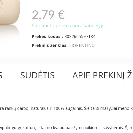
2,79 €
Šiuo metu prekės nėra sandėlyje.
Prekės kodas :
8032665597184
Prekinis ženklas:
FIORENTINO
S
SUDĖTIS
APIE PREKINĮ 
yra rankų darbo, natūralus ir 100% augalinis. Šie tarsi mažyčiai meno kū
s ypatingu greipfrutų ir laimo kvapu pasižymi puikiomis savybėmis. Šį 