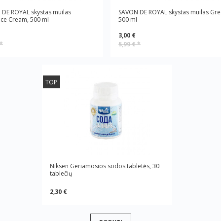
DE ROYAL skystas muilas
SAVON DE ROYAL skystas muilas Gre
ce Cream, 500 ml
500 ml
3,00 €
*
5,99 €
*
TOP
Niksen Geriamosios sodos tabletės, 30
tablečių
2,30 €