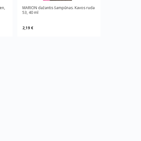
en,
MARION dažantis šampūnas. Kavos ruda
53, 40 ml
2,19 €