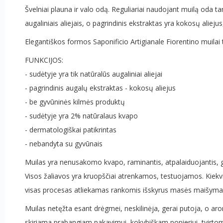
Švelniai plauna ir valo odą. Reguliariai naudojant muilą oda ta
augaliniais aliejais, o pagrindinis ekstraktas yra kokosų alieju
Elegantiškos formos Saponificio Artigianale Fiorentino muil
FUNKCIJOS:
- sudėtyje yra tik natūralūs augaliniai aliejai
- pagrindinis augalų ekstraktas - kokosų aliejus
- be gyvūninės kilmės produktų
- sudėtyje yra 2% natūralaus kvapo
- dermatologiškai patikrintas
- nebandyta su gyvūnais
Muilas yra nenusakomo kvapo, raminantis, atpalaiduojantis, g
Visos žaliavos yra kruopščiai atrenkamos, testuojamos. Kiekv
visas procesas atliekamas rankomis išskyrus masės maišyma
Muilas netęžta esant drėgmei, neskilinėja, gerai putoja, o a
skiriama prabangiam pakavimui, kokybiškam popieriui, tvirtom