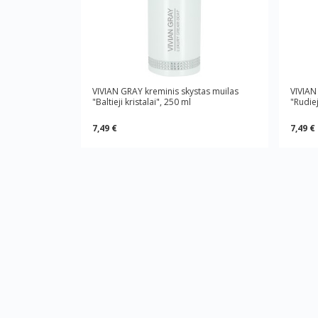
VIVIAN GRAY kreminis skystas muilas
VIVIAN
"Baltieji kristalai", 250 ml
"Rudiej
7,49 €
7,49 €