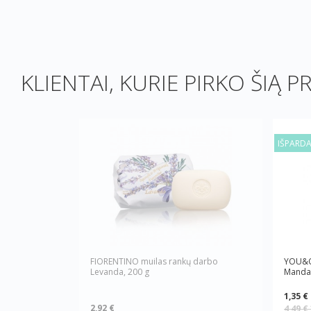
KLIENTAI, KURIE PIRKO ŠIĄ P
IŠPARD
FIORENTINO muilas rankų darbo
YOU&O
Levanda, 200 g
Mandar
1,35 €
2,92 €
4,49 €