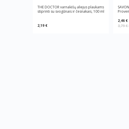
THE DOCTOR varnalėšų aliejus plaukams
SAVON 
stiprinti su svogūnais ir česnakais, 100 ml
Proven
2,46 €
2,19 €
3,79 €