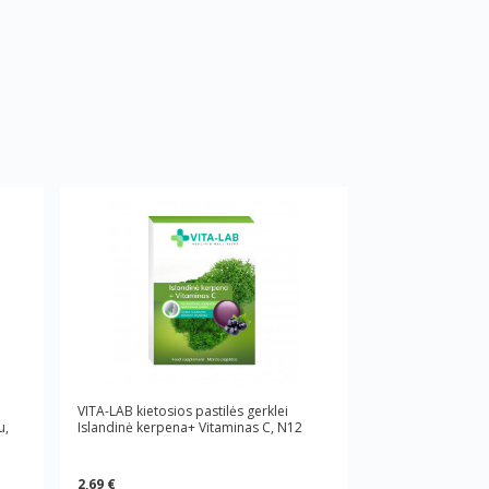
VITA-LAB kietosios pastilės gerklei
u,
Islandinė kerpena+ Vitaminas C, N12
2,69 €