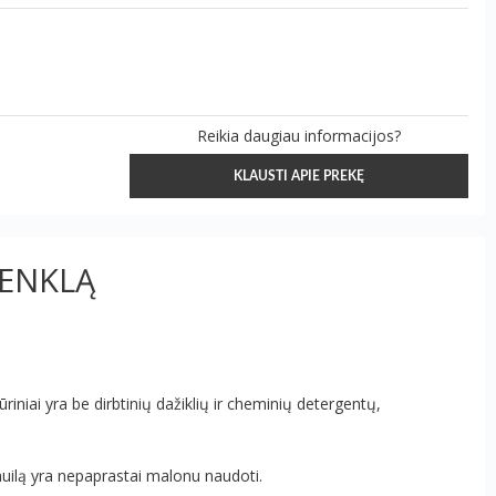
Reikia daugiau informacijos?
KLAUSTI APIE PREKĘ
ŽENKLĄ
riniai yra be dirbtinių dažiklių ir cheminių detergentų,
muilą yra nepaprastai malonu naudoti.