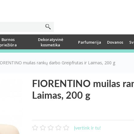
Burnos
Dekoratyvinė
Parfumerija
Dovanos
Sv
priežiūra
kosmetika
IORENTINO muilas rankų darbo Greipfrutas ir Laimas, 200 g
FIORENTINO muilas rank
Laimas, 200 g
Įvertink ir tu!