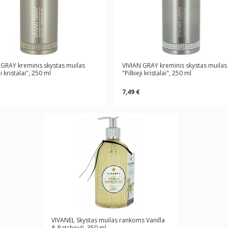
 GRAY kreminis skystas muilas
VIVIAN GRAY kreminis skystas muilas
i kristalai", 250 ml
"Pilkieji kristalai", 250 ml
7,49 €
VIVANEL Skystas muilas rankoms Vanilla
& Patchouli, 350 ml