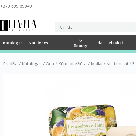
+370 699 69940
K-
Katalogas
Naujienos
Oda
Plaukai
Beauty
Pradžia
/
Katalogas
/
Oda
/
Kūno priežiūra
/
Muilai
/
Kieti muilai
/
F