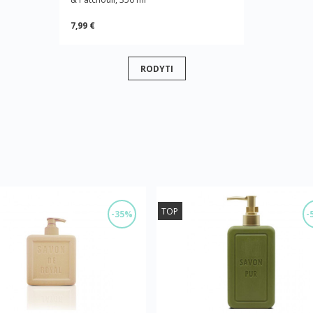
7,99 €
RODYTI
TOP
-35%
-