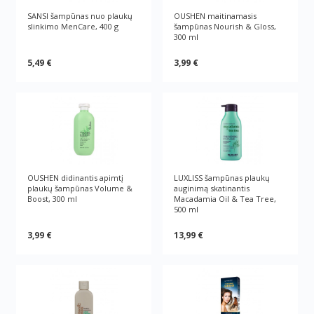
SANSI šampūnas nuo plaukų
OUSHEN maitinamasis
slinkimo MenCare, 400 g
šampūnas Nourish & Gloss,
300 ml
5,49 €
3,99 €
OUSHEN didinantis apimtį
LUXLISS šampūnas plaukų
plaukų šampūnas Volume &
auginimą skatinantis
Boost, 300 ml
Macadamia Oil & Tea Tree,
500 ml
3,99 €
13,99 €