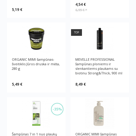
4,54 €
5,19 €
6,99 €
*
TOP
ORGANIC MIMI šampūnas-
MEVELLE PROFESSIONAL
šveitiklis Jūros druska ir mėta,
šampūnas ploniems ir
280 g
slenkantiems plaukams su
biotinu Strong&Thick, 900 ml
5,49 €
8,49 €
-35%
Šampūnas 7 in 1 nuo plaukų
ORGANIC MIMI šampūnas