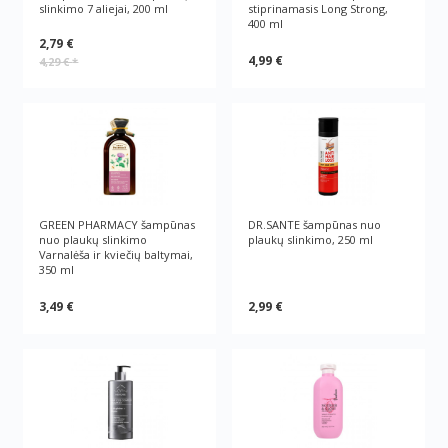
slinkimo 7 aliejai, 200 ml
stiprinamasis Long Strong,
400 ml
2,79 €
4,99 €
4,29 €
*
GREEN PHARMACY šampūnas
DR.SANTE šampūnas nuo
nuo plaukų slinkimo
plaukų slinkimo, 250 ml
Varnalėša ir kviečių baltymai,
350 ml
3,49 €
2,99 €