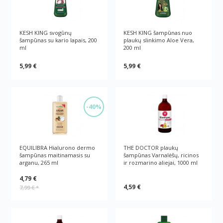
KESH KING svogūnų
KESH KING šampūnas nuo
šampūnas su kario lapais, 200
plaukų slinkimo Aloe Vera,
ml
200 ml
5,99 €
5,99 €
-40%
EQUILIBRA Hialurono dermo
THE DOCTOR plaukų
šampūnas maitinamasis su
šampūnas Varnalėšų, ricinos
arganu, 265 ml
ir rozmarino aliejai, 1000 ml
4,79 €
4,59 €
7,99 €
*