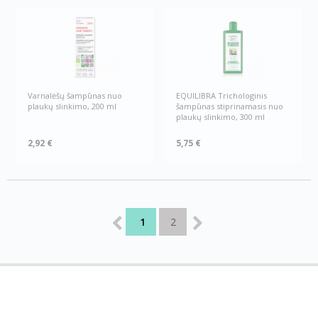
Varnalėšų šampūnas nuo
EQUILIBRA Trichologinis
plaukų slinkimo, 200 ml
šampūnas stiprinamasis nuo
plaukų slinkimo, 300 ml
2,92 €
5,75 €
1
2