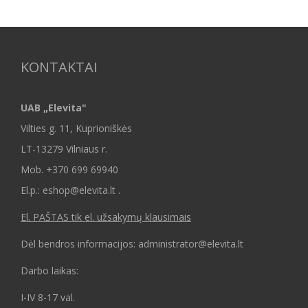
KONTAKTAI
UAB „Elevita"
Vilties g. 11, Kuprioniškės
LT-13279 Vilniaus r.
Mob.
+370 699 69940
El.p.: eshop@elevita.lt .
El. PAŠTAS tik el. užsakymų klausimais
Dėl bendros informacijos: administrator@elevita.lt
Darbo laikas:
I-IV 8-17 val.