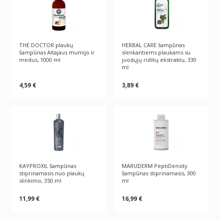
THE DOCTOR plaukų
HERBAL CARE šampūnas
šampūnas Altajaus mumijo ir
slenkantiems plaukams su
medus, 1000 ml
juodųjų ridikų ekstraktu, 330
ml
4,59 €
3,89 €
KAYPROXIL šampūnas
MARUDERM PeptiDensity
stiprinamasis nuo plaukų
šampūnas stiprinamasis, 300
slinkimo, 350 ml
ml
11,99 €
16,99 €