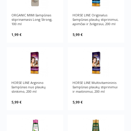
ORGANIC MIMI šampūnas
HORSE LINE Originalus
stiprinamasis Long Strong,
šampūnas plaukų stiprinimui,
100 ml
apimčiai ir žvilgesiui, 200 ml
1,99 €
5,99 €
HORSE LINE Arginino
HORSE LINE Multivitamininis
šampūnas nuo plaukų
šampūnas plaukų stiprinimui
slinkimo, 200 ml
ir maitinimui, 200 ml
5,99 €
5,99 €