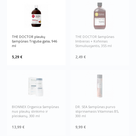
THE DOCTOR plaukų
THE DOCTOR šampūnas
šampūnas Triguba galia, 946
Imbieras + Kofeinas
ml
Stimuliuojantis, 355 ml
5,29 €
2,49 €
BIONNEX Organica šampūnas
DR. SEA šampūnas purvo
nuo plaukų slinkimo ir
stiprinamasis Vitaminas B5,
pleiskanų, 300 ml
300 ml
13,99 €
9,99 €