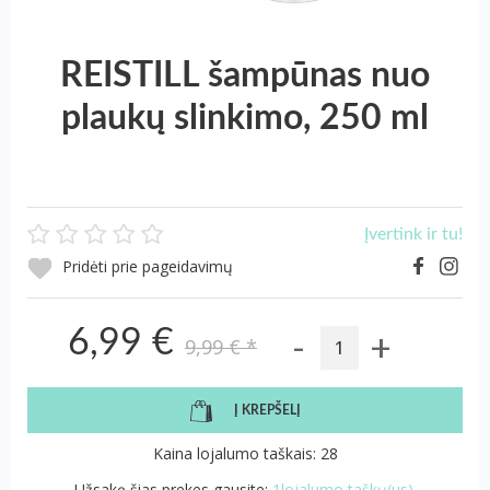
REISTILL šampūnas nuo
plaukų slinkimo, 250 ml
Įvertink ir tu!
Pridėti prie pageidavimų
-
+
6,99 €
9,99 €
*
Į KREPŠELĮ
Kaina lojalumo taškais: 28
Užsakę šias prekes gausite:
1lojalumo taškų(us).