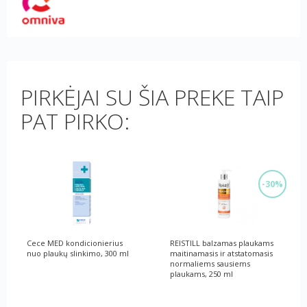
PIRKĖJAI SU ŠIA PREKE TAIP
PAT PIRKO:
-30%
Cece MED kondicionierius
REISTILL balzamas plaukams
nuo plaukų slinkimo, 300 ml
maitinamasis ir atstatomasis
normaliems sausiems
plaukams, 250 ml