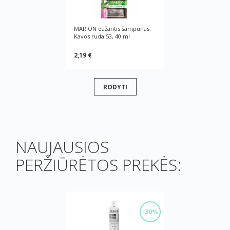
MARION dažantis šampūnas.
Kavos ruda 53, 40 ml
2,19 €
RODYTI
NAUJAUSIOS
PERŽIŪRĖTOS PREKĖS:
-30%