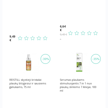
6,64
€
9,49 €
9,49
*
€
-30%
-35%
REISTILL skystieji kristalai
Serumas plaukams
plaukų blizgesiui ir sausiems
stimuliuojantis 7 in 1 nuo
galiukams, 75 ml
plaukų slinkimo 7 Aliejai, 100
ml