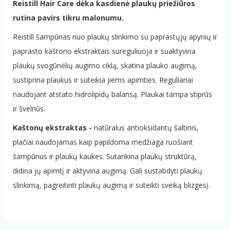
Reistill Hair Care dėka kasdienė plaukų priežiūros
rutina pavirs tikru malonumu.
Reistill šampūnas nuo plaukų slinkimo su paprastųjų apynių ir
paprasto kaštono ekstraktais sureguliuoja ir suaktyvina
plaukų svogūnėlių augimo ciklą, skatina plauko augimą,
sustiprina plaukus ir suteikia jiems apimties. Reguliariai
naudojant atstato hidrolipidų balansą. Plaukai tampa stiprūs
ir švelnūs.
Kaštonų ekstraktas -
natūralus antioksidantų šaltinis,
plačiai naudojamas kaip papildoma medžiaga ruošiant
šampūnus ir plaukų kaukes. Sutankina plaukų struktūrą,
didina jų apimtį ir aktyvina augimą. Gali sustabdyti plaukų
slinkimą, pagreitinti plaukų augimą ir suteikti sveiką blizgesį.