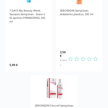
7 DAYS My Beauty Week
SEBORADIN šampūnas
Sausasis šampūnas - švara ir
atstatantis plaukus, 200 ml
X2 apimtis PIRMADIENIS, 200
ml
3,50
€
6,99 €
5,99 €
*
SEBORADIN Fitocell šampūnas