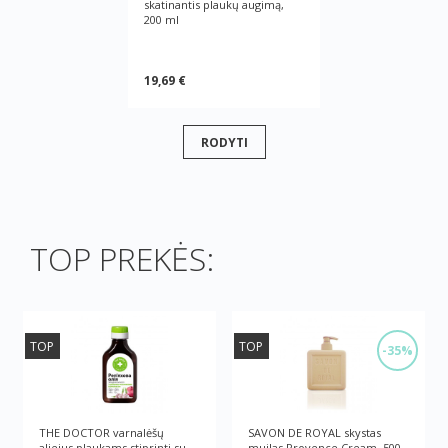
skatinantis plaukų augimą,
200 ml
19,69 €
RODYTI
TOP PREKĖS:
TOP
TOP
-35%
THE DOCTOR varnalėšų
SAVON DE ROYAL skystas
aliejus plaukams stiprinti su
muilas Provence Cream, 500