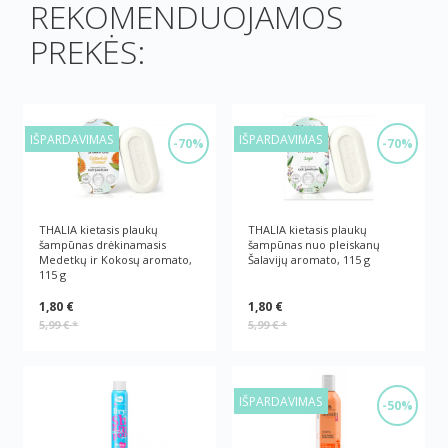
REKOMENDUOJAMOS
PREKĖS:
IŠPARDAVIMAS
IŠPARDAVIMAS
-70%
-70%
THALIA kietasis plaukų
THALIA kietasis plaukų
šampūnas drėkinamasis
šampūnas nuo pleiskanų
Medetkų ir Kokosų aromato,
Šalavijų aromato, 115 g
115 g
1,80 €
1,80 €
5,99 €
*
5,99 €
*
IŠPARDAVIMAS
-50%