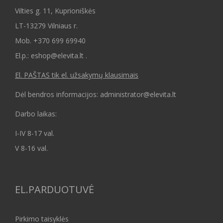
Vilties g. 11, Kuprioniškės
LT-13279 Vilniaus r.
Mob.
+370 699 69940
El.p.: eshop@elevita.lt .
El. PAŠTAS tik el. užsakymų klausimais
Dėl bendros informacijos: administrator@elevita.lt
Darbo laikas:
I-IV 8-17 val.
V 8-16 val.
EL.PARDUOTUVĖ
Pirkimo taisyklės