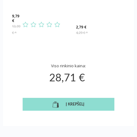
9,79
€
13,99
2,79 €
€
*
4,29 €
*
Viso rinkinio kaina:
28,71 €
Į KREPŠELĮ