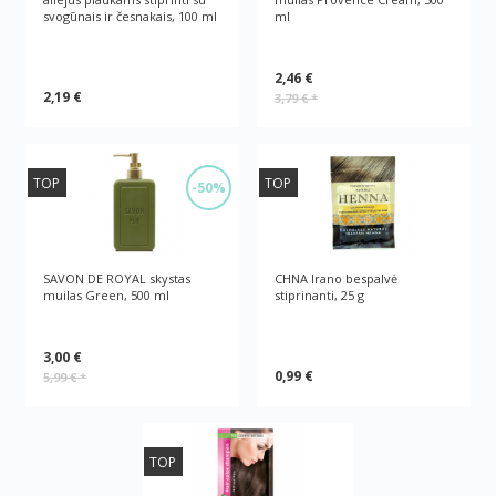
svogūnais ir česnakais, 100 ml
ml
2,46 €
2,19 €
3,79 €
*
TOP
TOP
-50%
SAVON DE ROYAL skystas
CHNA Irano bespalvė
muilas Green, 500 ml
stiprinanti, 25 g
3,00 €
0,99 €
5,99 €
*
TOP