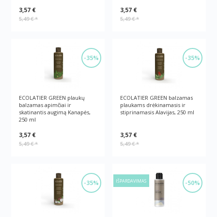
3,57 €
3,57 €
5,49 €
*
5,49 €
*
-35%
-35%
ECOLATIER GREEN plaukų
ECOLATIER GREEN balzamas
balzamas apimčiai ir
plaukams drėkinamasis ir
skatinantis augimą Kanapės,
stiprinamasis Alavijas, 250 ml
250 ml
3,57 €
3,57 €
5,49 €
*
5,49 €
*
IŠPARDAVIMAS
-35%
-50%