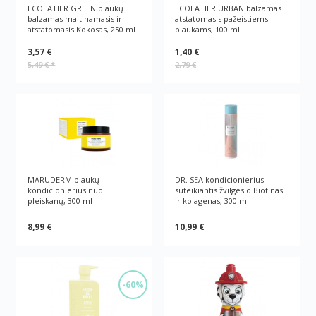
ECOLATIER GREEN plaukų
ECOLATIER URBAN balzamas
balzamas maitinamasis ir
atstatomasis pažeistiems
atstatomasis Kokosas, 250 ml
plaukams, 100 ml
3,57 €
1,40 €
5,49 €
*
2,79 €
MARUDERM plaukų
DR. SEA kondicionierius
kondicionierius nuo
suteikiantis žvilgesio Biotinas
pleiskanų, 300 ml
ir kolagenas, 300 ml
8,99 €
10,99 €
-60%