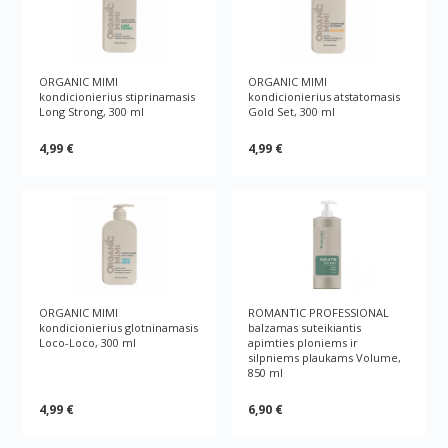
ORGANIC MIMI
ORGANIC MIMI
kondicionierius stiprinamasis
kondicionierius atstatomasis
Long Strong, 300 ml
Gold Set, 300 ml
4,99 €
4,99 €
ORGANIC MIMI
ROMANTIC PROFESSIONAL
kondicionierius glotninamasis
balzamas suteikiantis
Loco-Loco, 300 ml
apimties ploniems ir
silpniems plaukams Volume,
850 ml
4,99 €
6,90 €