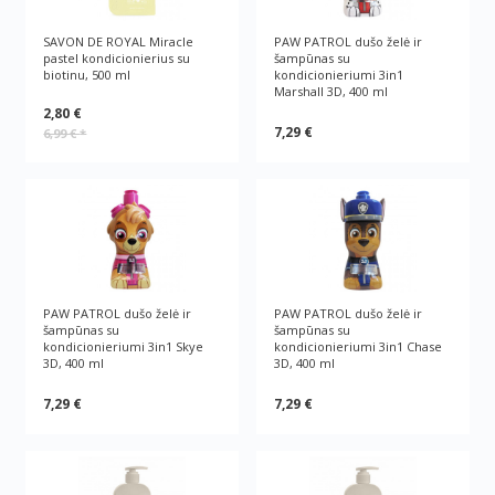
SAVON DE ROYAL Miracle
PAW PATROL dušo želė ir
pastel kondicionierius su
šampūnas su
biotinu, 500 ml
kondicionieriumi 3in1
Marshall 3D, 400 ml
2,80 €
7,29 €
6,99 €
*
PAW PATROL dušo želė ir
PAW PATROL dušo želė ir
šampūnas su
šampūnas su
kondicionieriumi 3in1 Skye
kondicionieriumi 3in1 Chase
3D, 400 ml
3D, 400 ml
7,29 €
7,29 €