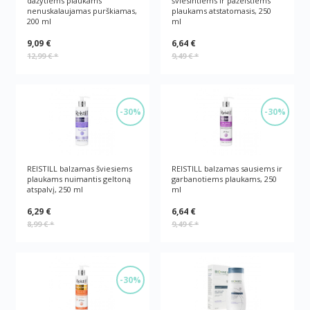
dažytiems plaukams
šviesintiems ir pažeistiems
nenuskalaujamas purškiamas,
plaukams atstatomasis, 250
200 ml
ml
9,09 €
6,64 €
12,99 €
*
9,49 €
*
-30%
-30%
REISTILL balzamas šviesiems
REISTILL balzamas sausiems ir
plaukams nuimantis geltoną
garbanotiems plaukams, 250
atspalvį, 250 ml
ml
6,29 €
6,64 €
8,99 €
*
9,49 €
*
-30%