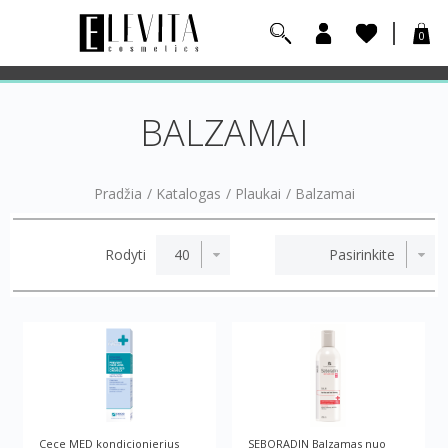
0
BALZAMAI
Pradžia
/
Katalogas
/
Plaukai
/
Balzamai
Rodyti
Cece MED kondicionierius
SEBORADIN Balzamas nuo