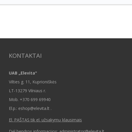
KONTAKTAI
UAB „Elevita"
Vilties g. 11, Kuprioniškės
LT-13279 Vilniaus r.
Mob.
+370 699 69940
El.p.: eshop@elevita.lt .
El. PAŠTAS tik el. užsakymų klausimais
Dėl bendros informacijos: administrator@elevita.lt