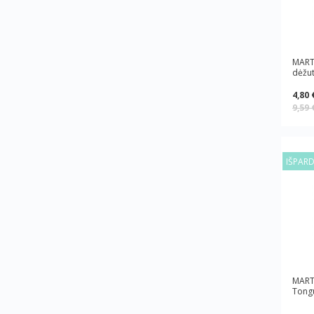
MARTI
dėžut
4,80 
9,59
IŠPAR
MART
Tongu