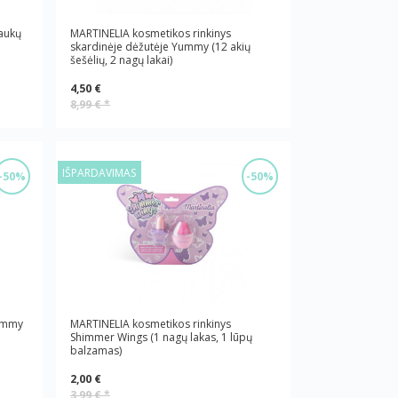
aukų
MARTINELIA kosmetikos rinkinys
skardinėje dėžutėje Yummy (12 akių
šešėlių, 2 nagų lakai)
4,50 €
8,99 €
*
IŠPARDAVIMAS
-50%
-50%
Yummy
MARTINELIA kosmetikos rinkinys
Shimmer Wings (1 nagų lakas, 1 lūpų
balzamas)
2,00 €
3,99 €
*