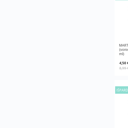
MARTI
(voni
ml)
4,50 
8,99
IŠPAR