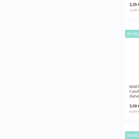
2,25 
4,49
IŠPAR
MART
Candy
dažai
3,50 
6,99
IŠPAR