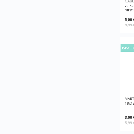
GABB
vaika
piršt
5,00 
9,99
IŠPAR
MART
19x1
3,00 
5,99