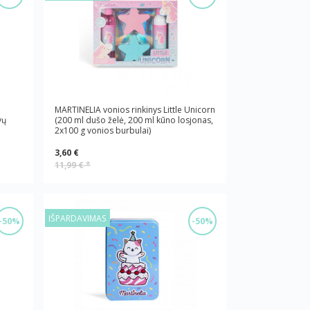
MARTINELIA vonios rinkinys Little Unicorn
vų
(200 ml dušo želė, 200 ml kūno losjonas,
2x100 g vonios burbulai)
3,60 €
11,99 €
*
IŠPARDAVIMAS
-50%
-50%