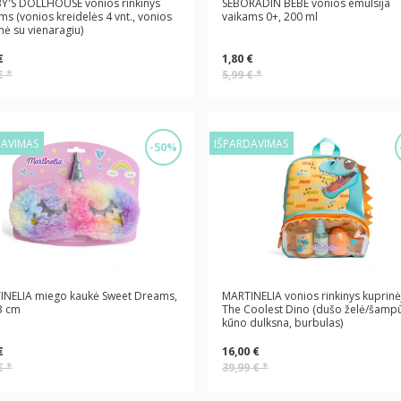
Y'S DOLLHOUSE vonios rinkinys
SEBORADIN BEBE vonios emulsija
ms (vonios kreidelės 4 vnt., vonios
vaikams 0+, 200 ml
inė su vienaragiu)
€
1,80 €
 €
*
5,99 €
*
DAVIMAS
IŠPARDAVIMAS
-50%
INELIA miego kaukė Sweet Dreams,
MARTINELIA vonios rinkinys kuprinė
3 cm
The Coolest Dino (dušo želė/šamp
kūno dulksna, burbulas)
€
16,00 €
 €
*
39,99 €
*