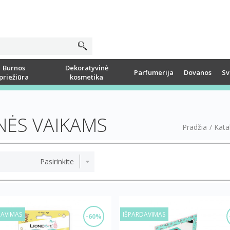
Burnos
Dekoratyvinė
Parfumerija
Dovanos
Sv
priežiūra
kosmetika
NĖS VAIKAMS
Pradžia
/
Kata
DAVIMAS
IŠPARDAVIMAS
-60%