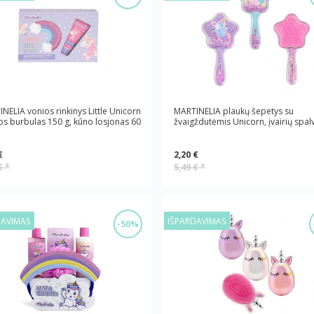
NELIA vonios rinkinys Little Unicorn
MARTINELIA plaukų šepetys su
os burbulas 150 g, kūno losjonas 60
žvaigždutėmis Unicorn, įvairių spal
€
2,20 €
 €
*
5,49 €
*
DAVIMAS
IŠPARDAVIMAS
-50%