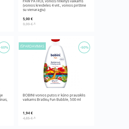
PAW PATROL vonios rinkinys vaikams
(vonios kreidelės 4 vnt., vonios pirštinė
su vienaragiu)
5,00 €
9,99 €
*
IŠPARDAVIMAS
-60%
-60%
je
BOBINI vonios putos ir kūno prausiklis
ūnas,
vaikams Braškių Fun Bubble, 500 ml
1,94 €
4,85 €
*