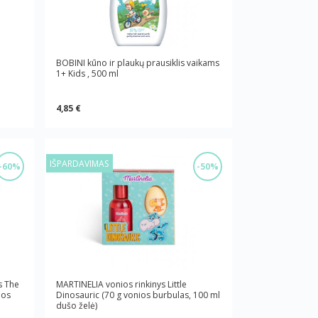
BOBINI kūno ir plaukų prausiklis vaikams
1+ Kids , 500 ml
4,85 €
IŠPARDAVIMAS
-60%
-50%
s The
MARTINELIA vonios rinkinys Little
ios
Dinosauric (70 g vonios burbulas, 100 ml
dušo želė)