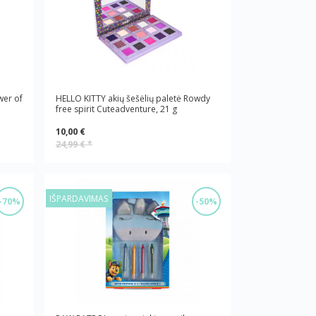
wer of
HELLO KITTY akių šešėlių paletė Rowdy
free spirit Cuteadventure, 21 g
10,00 €
24,99 €
*
IŠPARDAVIMAS
-70%
-50%