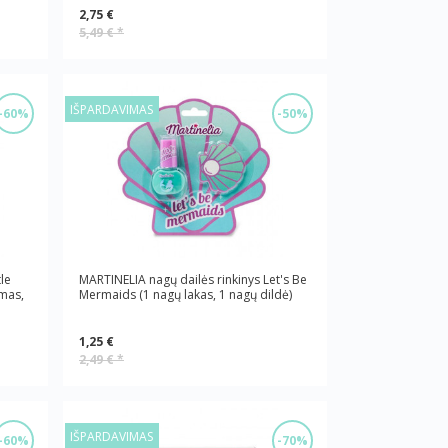
2,75 €
5,49 €
*
IŠPARDAVIMAS
-60%
-50%
le
MARTINELIA nagų dailės rinkinys Let's Be
amas,
Mermaids (1 nagų lakas, 1 nagų dildė)
1,25 €
2,49 €
*
IŠPARDAVIMAS
-60%
-70%