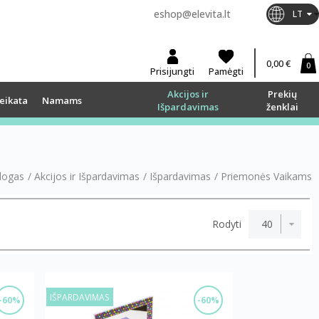
eshop@elevita.lt
LT
0,00 €
0
Prisijungti
Pamėgti
Akcijos ir
Prekių
eikata
Namams
Išpardavimas
ženklai
logas
/
Akcijos ir Išpardavimas
/
Išpardavimas
/
Priemonės Vaikams
Rodyti
IŠPARDAVIMAS
-60%
-60%