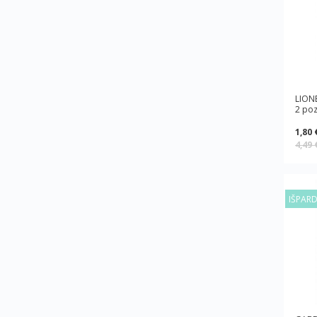
LIONE
2 poz
1,80 
4,49
IŠPAR