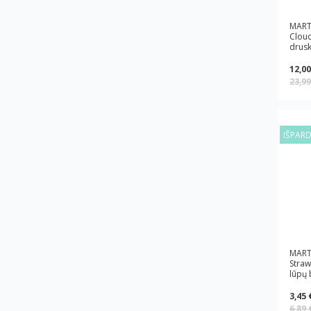
MARTI
Cloud
drusk
12,00
23,9
IŠPAR
MART
Straw
lūpų b
3,45 
6,89