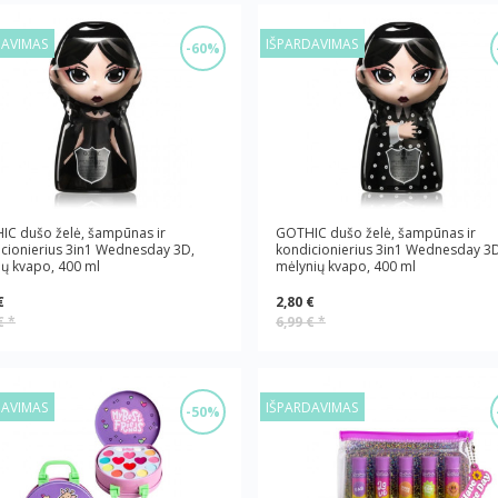
DAVIMAS
IŠPARDAVIMAS
-60%
IC dušo želė, šampūnas ir
GOTHIC dušo želė, šampūnas ir
cionierius 3in1 Wednesday 3D,
kondicionierius 3in1 Wednesday 3D
ių kvapo, 400 ml
mėlynių kvapo, 400 ml
€
2,80 €
 €
*
6,99 €
*
DAVIMAS
IŠPARDAVIMAS
-50%