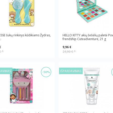
SSE šukų rinkinys kūdikiams Žydras,
HELLO KITTY akių šešėlių paletė Po
.
frendship Cuteadventure, 21 g
€
9,96 €
 €
*
24,90 €
*
DAVIMAS
IŠPARDAVIMAS
-50%