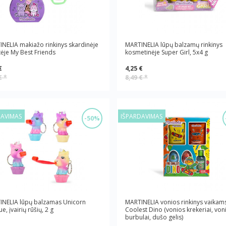
NELIA makiažo rinkinys skardinėje
MARTINELIA lūpų balzamų rinkinys
ėje My Best Friends
kosmetinėje Super Girl, 5x4 g
€
4,25 €
 €
*
8,49 €
*
DAVIMAS
IŠPARDAVIMAS
-50%
INELIA lūpų balzamas Unicorn
MARTINELIA vonios rinkinys vaikam
e, įvairių rūšių, 2 g
Coolest Dino (vonios krekeriai, von
burbulai, dušo gelis)