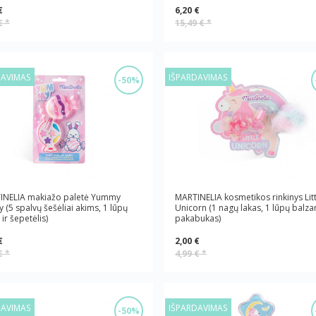
€
6,20 €
 €
*
15,49 €
*
DAVIMAS
IŠPARDAVIMAS
-50%
INELIA makiažo paletė Yummy
MARTINELIA kosmetikos rinkinys Litt
 (5 spalvų šešėliai akims, 1 lūpų
Unicorn (1 nagų lakas, 1 lūpų balz
 ir šepetėlis)
pakabukas)
€
2,00 €
 €
*
4,99 €
*
DAVIMAS
IŠPARDAVIMAS
-50%