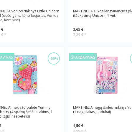
NELIA vonios rinkinys Little Unicorn
MARTINELIA šukos lengvinančios pl
 (dušo gelis, kūno losjonas, Vonios
iššukavimą Unicorn, 1 vnt.
a, Kempinė)
 €
3,65 €
9 €
*
7,29 €
*
DAVIMAS
IŠPARDAVIMAS
-50%
INELIA makiažo paletė Yummy
MARTINELIA nagų dailės rinkinys 
berry (4 spalvų šešėliai akims, 1
(1 nagų lakas, lipdukai)
lizgis ir šepetėlis)
€
1,50 €
 €
*
2,99 €
*