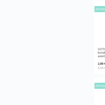
IŠPAR
GOTH
kondi
avieč
2,80 
6,99
IŠPAR