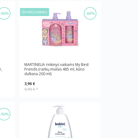
IŠPARDAVIMAS
-60%
-60%
MARTINELIA rinkinys vaikams My Best
,
Friends (rankų muilas 485 ml, kūno
dulksna 200 ml)
3,96 €
9,90 €
*
-50%