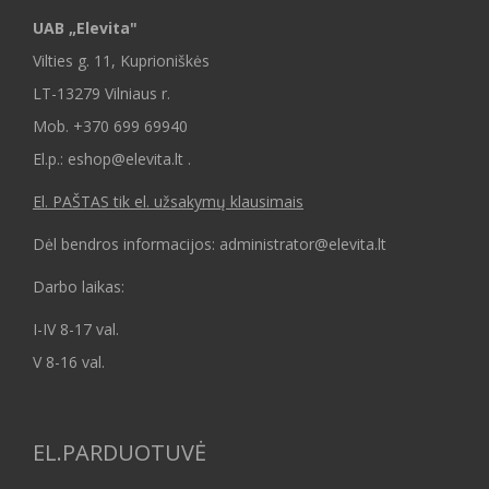
UAB „Elevita"
Vilties g. 11, Kuprioniškės
LT-13279 Vilniaus r.
Mob.
+370 699 69940
El.p.: eshop@elevita.lt .
El. PAŠTAS tik el. užsakymų klausimais
Dėl bendros informacijos: administrator@elevita.lt
Darbo laikas:
I-IV 8-17 val.
V 8-16 val.
EL.PARDUOTUVĖ