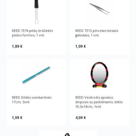
REED 7374 pėdų brūžeklis
REED 7315 pincetas tiesiais
pėdos formos, 1 vnt.
galiukais, 1 vnt.
1,89 €
1,09 €
REED Dildės vienkartinės
REED Veidrodis apvalus
17cm, 5vnt
dvipusis su padidinamu stiklu
10,5x14cm, 1vnt
1,09 €
4,09 €