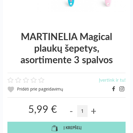
MARTINELIA Magical
plaukų šepetys,
asortimente 3 spalvos
Įvertink ir tu!
Pridėti prie pageidavimų
-
+
5,99 €
Į KREPŠELĮ