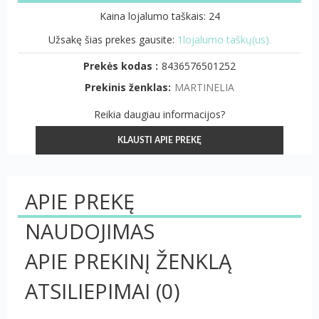
Kaina lojalumo taškais: 24
Užsakę šias prekes gausite:
1lojalumo taškų(us).
Prekės kodas :
8436576501252
Prekinis ženklas:
MARTINELIA
Reikia daugiau informacijos?
KLAUSTI APIE PREKĘ
APIE PREKĘ
NAUDOJIMAS
APIE PREKINĮ ŽENKLĄ
ATSILIEPIMAI
(0)