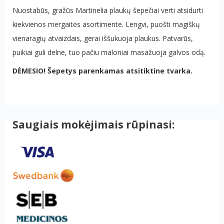
Nuostabūs, gražūs Martinelia plaukų šepečiai verti atsidurti
kiekvienos mergaitės asortimente. Lengvi, puošti magiškų
vienaragių atvaizdais, gerai iššukuoja plaukus. Patvarūs,
puikiai guli delne, tuo pačiu maloniai masažuoja galvos odą.
DĖMESIO! Šepetys parenkamas atsitiktine tvarka.
Saugiais mokėjimais rūpinasi: