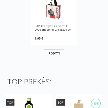
RAVI krepšys pirkiniams I
Love Shopping, 27x15x26 cm
1,95 €
RODYTI
TOP PREKĖS:
TOP
TOP
-35%