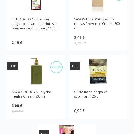
THE DOCTOR varnalėšų
SAVON DE ROYAL skystas
aliejus plaukams stiprinti su
muilas Provence Cream, 500
svogūnais ir česnakais, 100 ml
ml
2,46 €
2,19 €
3,79 €
*
TOP
TOP
-50%
SAVON DE ROYAL skystas
CHNA Irano bespalvė
muilas Green, 500 ml
stiprinanti, 25 g
3,00 €
0,99 €
5,99 €
*