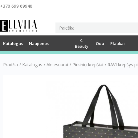
+370 699 69940
K-
Katalogas
Naujienos
Oda
Plaukai
Beauty
Pradžia
/
Katalogas
/
Aksesuarai
/
Pirkinių krepšiai
/
RAVI krepšys p