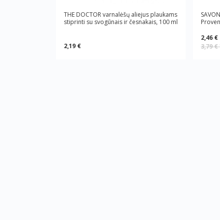
THE DOCTOR varnalėšų aliejus plaukams
SAVON 
stiprinti su svogūnais ir česnakais, 100 ml
Proven
2,46 €
2,19 €
3,79 €