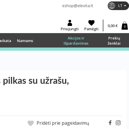
eshop@elevita.lt
LT
0,00 €
0
Prisijungti
Pamėgti
Akcijos ir
Prekių
eikata
Namams
Išpardavimas
ženklai
pilkas su užrašu,
Pridėti prie pageidavimų