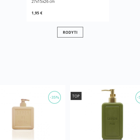
27x15x26 cm
1,95 €
RODYTI
TOP
-35%
-