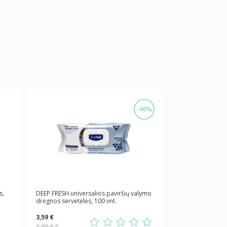
-40%
s,
DEEP FRESH universalios paviršių valymo
drėgnos servetėlės, 100 vnt.
3,59 €
5,99 €
*