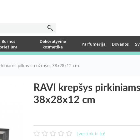
Burnos
Dekoratyvinė
Parfumerija
Dovanos
Sv
priežiūra
kosmetika
irkiniams pilkas su užrašu, 38x28x12 cm
RAVI krepšys pirkiniams 
38x28x12 cm
Įvertink ir tu!