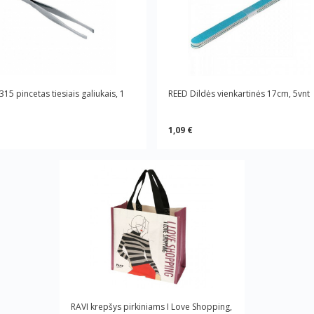
15 pincetas tiesiais galiukais, 1
REED Dildės vienkartinės 17cm, 5vnt
1,09 €
RAVI krepšys pirkiniams I Love Shopping,