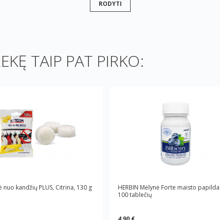
RODYTI
REKĘ TAIP PAT PIRKO:
ė nuo kandžių PLUS, Citrina, 130 g
HERBIN Mėlynė Forte maisto papilda
100 tablečių
4,90 €