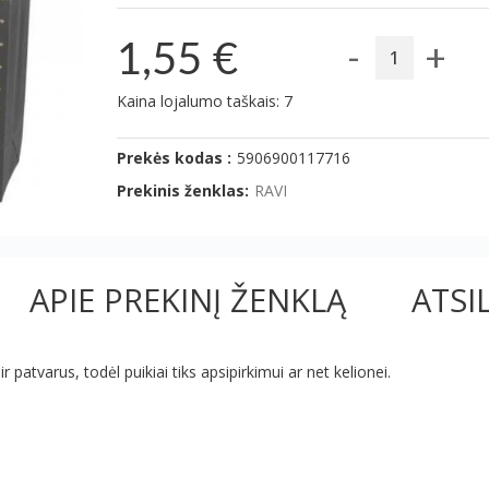
-
+
1,55 €
Kaina lojalumo taškais: 7
Prekės kodas :
5906900117716
Prekinis ženklas:
RAVI
APIE PREKINĮ ŽENKLĄ
ATSI
r patvarus, todėl puikiai tiks apsipirkimui ar net kelionei.