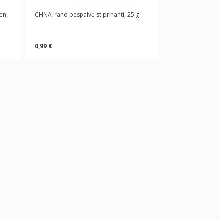
en,
CHNA Irano bespalvė stiprinanti, 25 g
0,99 €