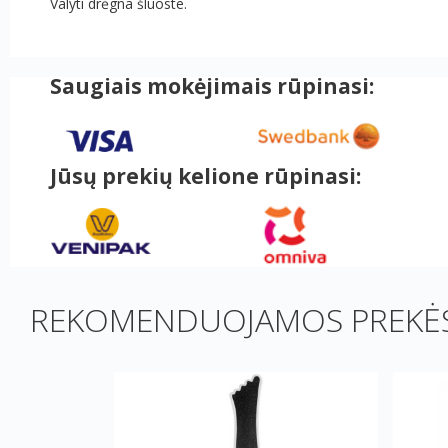
Valyti drėgna šluoste.
Saugiais mokėjimais rūpinasi:
Jūsų prekių kelione rūpinasi:
REKOMENDUOJAMOS PREKĖS