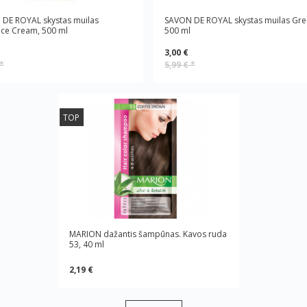
DE ROYAL skystas muilas
SAVON DE ROYAL skystas muilas Gre
ce Cream, 500 ml
500 ml
3,00 €
*
5,99 €
*
TOP
MARION dažantis šampūnas. Kavos ruda
53, 40 ml
2,19 €