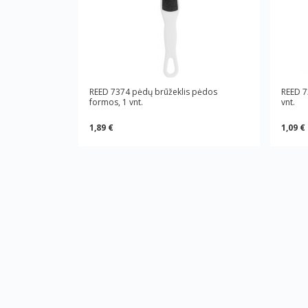
REED 7374 pėdų brūžeklis pėdos
REED 73
formos, 1 vnt.
vnt.
1,89 €
1,09 €