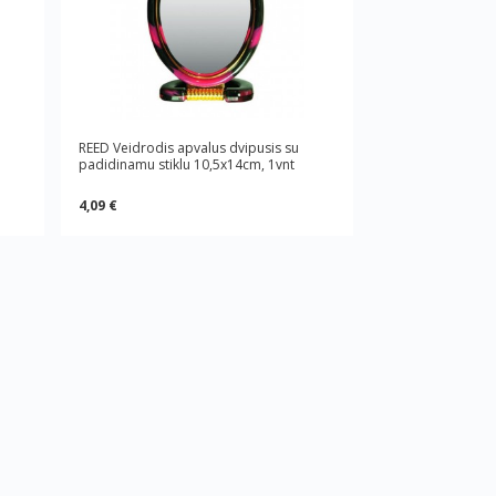
REED Veidrodis apvalus dvipusis su
padidinamu stiklu 10,5x14cm, 1vnt
4,09 €