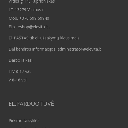
Vilties g. 11, Kuprioniškės
LT-13279 Vilniaus r.
Mob.
+370 699 69940
El.p.: eshop@elevita.lt .
El. PAŠTAS tik el. užsakymų klausimais
Dėl bendros informacijos: administrator@elevita.lt
Darbo laikas:
I-IV 8-17 val.
V 8-16 val.
EL.PARDUOTUVĖ
Pirkimo taisyklės