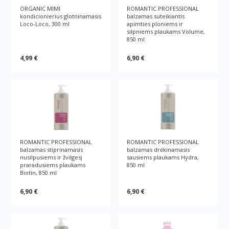
ORGANIC MIMI
ROMANTIC PROFESSIONAL
kondicionierius glotninamasis
balzamas suteikiantis
Loco-Loco, 300 ml
apimties ploniems ir
silpniems plaukams Volume,
850 ml
4,99 €
6,90 €
ROMANTIC PROFESSIONAL
ROMANTIC PROFESSIONAL
balzamas stiprinamasis
balzamas drėkinamasis
nusilpusiems ir žvilgesį
sausiems plaukams Hydra,
praradusiems plaukams
850 ml
Biotin, 850 ml
6,90 €
6,90 €