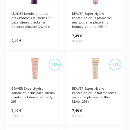
LUXLISS kondicionierius
BEAVER ExpertHydro
drėkinamasis sausiems ir
kondicionierius ploniems,
pažeistiems plaukams
nusilpusiems plaukams
Coconut Miracle Oil, 40 ml
Bouncy Volume, 258 ml
7,49 €
2,49 €
9,99 €
*
-25%
-25%
BEAVER ExpertHydro
BEAVER ExpertHydro
kondicionierius pažeistiems
kondicionierius normaliems,
plaukams Intense Remedy,
sausiems plaukams Ultra
258 ml
Moist, 258 ml
7,49 €
7,49 €
9,99 €
*
9,99 €
*