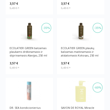
3,57 €
3,57 €
5,49 €
*
5,49 €
*
-35%
-35%
ECOLATIER GREEN balzamas
ECOLATIER GREEN plaukų
plaukams drėkinamasis ir
balzamas maitinamasis ir
stiprinamasis Alavijas, 250 ml
atstatomasis Kokosas, 250 ml
3,57 €
3,57 €
5,49 €
*
5,49 €
*
-60%
DR. SEA kondicionierius
SAVON DE ROYAL Miracle