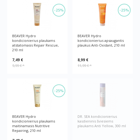
-25%
-25%
BEAVER Hydro
BEAVER Hydro
kondicionierius plaukams
kondicionierius apsaugantis
atstatomasis Repair Rescue,
plaukus Anti-Oxidant, 210 ml
210 ml
7,49 €
8,99 €
9,99 €
*
11,99 €
*
-25%
BEAVER Hydro
DR. SEA kondicionierius
kondicionierius plaukams
kasdieninis šviesiems
maitinamasis Nutritive
plaukams Anti Yellow, 300 ml
Repairing, 210 ml