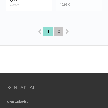
7,49 €
10,99 €
9,99 €
*
1
2
KONTAKTAI
UAB „Elevita"