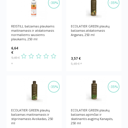
-30%
-35%
REISTILL balzamas plaukams
ECOLATIER GREEN plaukų
maitinamasis ir atstatomasis
balzamas atstatomasis
normaliems sausiems
Arganas, 250 ml
plaukams, 250 ml
6,64
€
9,49 €
3,57 €
*
5,49 €
*
-35%
-35%
ECOLATIER GREEN plaukų
ECOLATIER GREEN plaukų
balzamas maitinamasis ir
balzamas apimčiai ir
stiprinamasis Avokadas, 250
skatinantis augimą Kanapės,
ml
250 ml