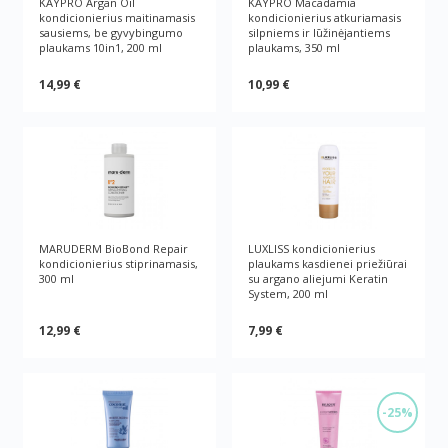
KAYPRO Argan Oil
KAYPRO Macadamia
kondicionierius maitinamasis
kondicionierius atkuriamasis
sausiems, be gyvybingumo
silpniems ir lūžinėjantiems
plaukams 10in1, 200 ml
plaukams, 350 ml
14,99 €
10,99 €
MARUDERM BioBond Repair
LUXLISS kondicionierius
kondicionierius stiprinamasis,
plaukams kasdienei priežiūrai
300 ml
su argano aliejumi Keratin
System, 200 ml
12,99 €
7,99 €
-25%