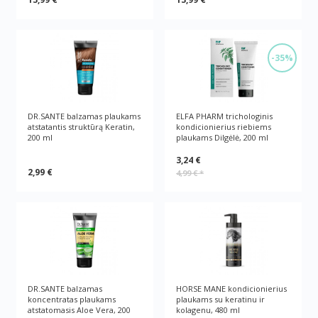
-35%
DR.SANTE balzamas plaukams
ELFA PHARM trichologinis
atstatantis struktūrą Keratin,
kondicionierius riebiems
200 ml
plaukams Dilgėlė, 200 ml
3,24 €
2,99 €
4,99 €
*
DR.SANTE balzamas
HORSE MANE kondicionierius
koncentratas plaukams
plaukams su keratinu ir
atstatomasis Aloe Vera, 200
kolagenu, 480 ml