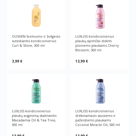
OUSHEN švelnumo ir žvilgesio
LUXLISS kondicionierius
suteikiantis kondicionierius
plaukų apimčiai didinti
Curl & Shine, 300 ml
ploniems plaukams Cherry
Blossom, 500 ml
3,99 €
13,99 €
LUXLISS kondicionierius
LUXLISS kondicionierius
plaukų auginimą skatinantis
drėkinamasis sausiems ir
Macadamia Oil & Tea Tree,
pažeistiems plaukams
500 ml
Coconut Miracle Oil, 500 ml
13,99 €
13,99 €