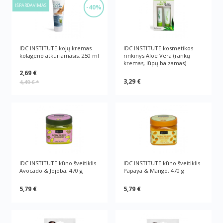
IŠPARDAVIMAS
-40%
IDC INSTITUTE kojų kremas
IDC INSTITUTE kosmetikos
kolageno atkuriamasis, 250 ml
rinkinys Aloe Vera (rankų
kremas, lūpų balzamas)
2,69 €
3,29 €
4,49 €
*
IDC INSTITUTE kūno šveitiklis
IDC INSTITUTE kūno šveitiklis
Avocado & Jojoba, 470 g
Papaya & Mango, 470 g
5,79 €
5,79 €