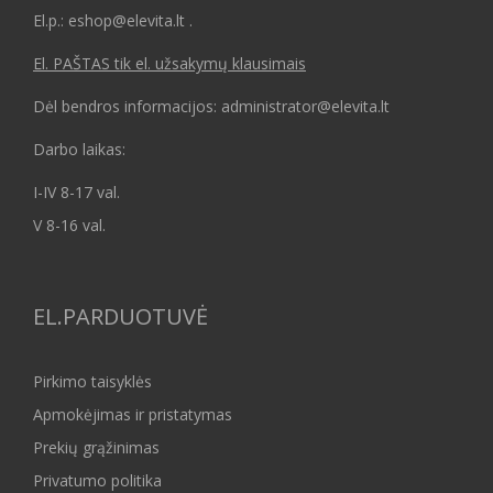
El.p.: eshop@elevita.lt .
El. PAŠTAS tik el. užsakymų klausimais
Dėl bendros informacijos: administrator@elevita.lt
Darbo laikas:
I-IV 8-17 val.
V 8-16 val.
EL.PARDUOTUVĖ
Pirkimo taisyklės
Apmokėjimas ir pristatymas
Prekių grąžinimas
Privatumo politika