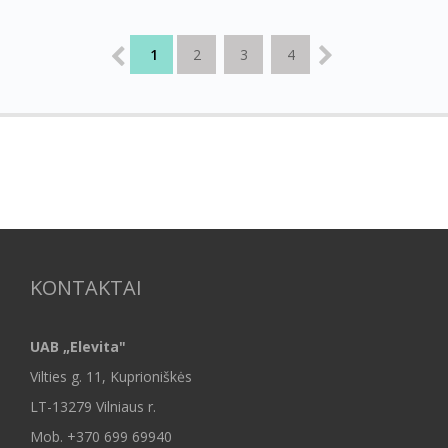
1
2
3
4
KONTAKTAI
UAB „Elevita"
Vilties g. 11, Kuprioniškės
LT-13279 Vilniaus r.
Mob.
+370 699 69940