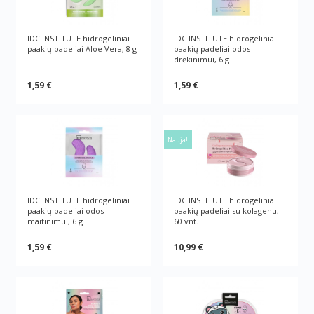
IDC INSTITUTE hidrogeliniai
IDC INSTITUTE hidrogeliniai
paakių padeliai Aloe Vera, 8 g
paakių padeliai odos
drėkinimui, 6 g
1,59 €
1,59 €
Nauja!
IDC INSTITUTE hidrogeliniai
IDC INSTITUTE hidrogeliniai
paakių padeliai odos
paakių padeliai su kolagenu,
maitinimui, 6 g
60 vnt.
1,59 €
10,99 €