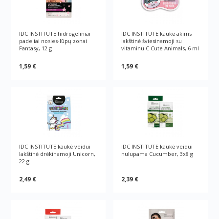
IDC INSTITUTE hidrogeliniai
IDC INSTITUTE kaukė akims
padeliai nosies-lūpų zonai
lakštinė šviesinamoji su
Fantasy, 12 g
vitaminu C Cute Animals, 6 ml
1,59 €
1,59 €
IDC INSTITUTE kaukė veidui
IDC INSTITUTE kaukė veidui
lakštinė drėkinamoji Unicorn,
nulupama Cucumber, 3x8 g
22 g
2,49 €
2,39 €