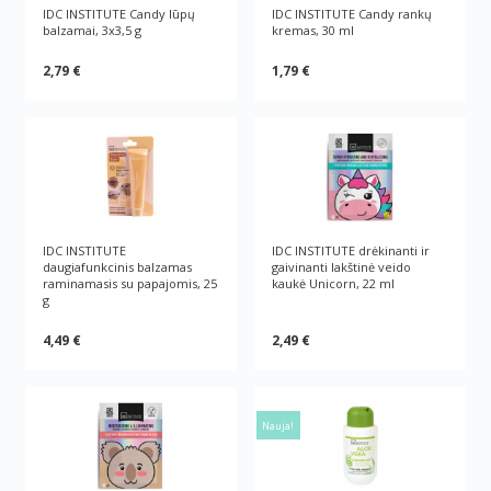
IDC INSTITUTE Candy lūpų
IDC INSTITUTE Candy rankų
balzamai, 3x3,5 g
kremas, 30 ml
2,79 €
1,79 €
IDC INSTITUTE
IDC INSTITUTE drėkinanti ir
daugiafunkcinis balzamas
gaivinanti lakštinė veido
raminamasis su papajomis, 25
kaukė Unicorn, 22 ml
g
4,49 €
2,49 €
Nauja!