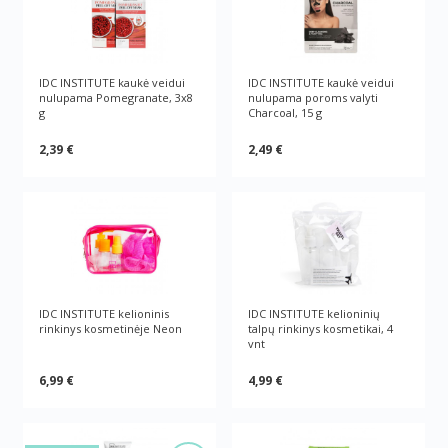
IDC INSTITUTE kaukė veidui
IDC INSTITUTE kaukė veidui
nulupama Pomegranate, 3x8
nulupama poroms valyti
g
Charcoal, 15 g
2,39 €
2,49 €
IDC INSTITUTE kelioninis
IDC INSTITUTE kelioninių
rinkinys kosmetinėje Neon
talpų rinkinys kosmetikai, 4
vnt
6,99 €
4,99 €