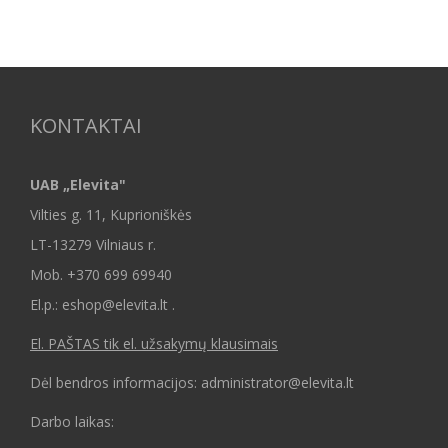
KONTAKTAI
UAB „Elevita"
Vilties g. 11, Kuprioniškės
LT-13279 Vilniaus r.
Mob.
+370 699 69940
El.p.: eshop@elevita.lt .
El. PAŠTAS tik el. užsakymų klausimais
Dėl bendros informacijos: administrator@elevita.lt
Darbo laikas: