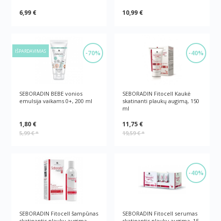
6,99 €
10,99 €
IŠPARDAVIMAS
-70%
-40%
SEBORADIN BEBE vonios
SEBORADIN Fitocell Kaukė
emulsija vaikams 0+, 200 ml
skatinanti plaukų augimą, 150
ml
1,80 €
11,75 €
5,99 €
*
19,59 €
*
-40%
SEBORADIN Fitocell šampūnas
SEBORADIN Fitocell serumas
skatinantis plaukų augimą,
skatinantis plaukų augimą, 15