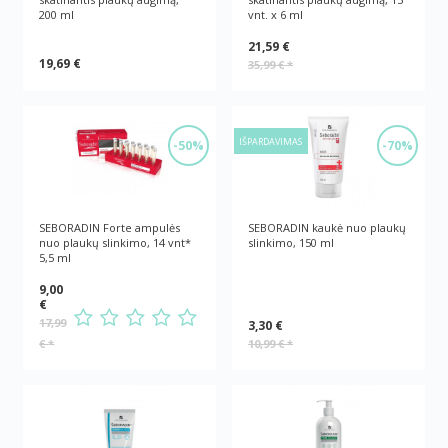
200 ml
vnt. x 6 ml
21,59 €
19,69 €
35,99 €
*
IŠPARDAVIMAS
-50%
-70%
SEBORADIN Forte ampulės
SEBORADIN kaukė nuo plaukų
nuo plaukų slinkimo, 14 vnt*
slinkimo, 150 ml
5,5 ml
9,00
€
17,99
3,30 €
€
*
10,99 €
*