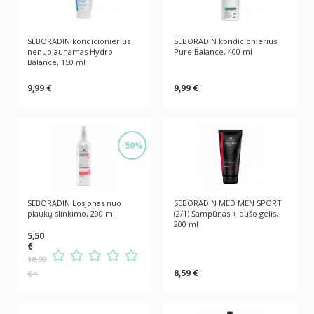
SEBORADIN kondicionierius
SEBORADIN kondicionierius
nenuplaunamas Hydro
Pure Balance, 400 ml
Balance, 150 ml
9,99 €
9,99 €
-50%
SEBORADIN Losjonas nuo
SEBORADIN MED MEN SPORT
plaukų slinkimo, 200 ml
(2/1) Šampūnas + dušo gelis,
200 ml
5,50
€
10,99
8,59 €
€
*