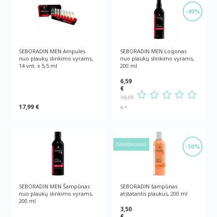
-40%
SEBORADIN MEN Ampulės
SEBORADIN MEN Losjonas
nuo plaukų slinkimo vyrams,
nuo plaukų slinkimo vyrams,
14 vnt. x 5,5 ml
200 ml
6,59
€
10,99
17,99 €
€
*
IŠPARDAVIMAS
-50%
SEBORADIN MEN Šampūnas
SEBORADIN šampūnas
nuo plaukų slinkimo vyrams,
atstatantis plaukus, 200 ml
200 ml
3,50
€