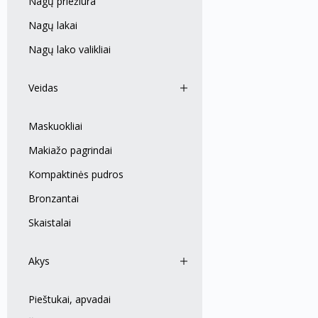
Nagų priežiūra
Nagų lakai
Nagų lako valikliai
Veidas
Maskuokliai
Makiažo pagrindai
Kompaktinės pudros
Bronzantai
Skaistalai
Akys
Pieštukai, apvadai