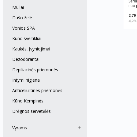
Seru
nuo p
Muilai
2,79
Dušo želė
4,29
Vonios SPA
Kūno šveitikliai
Kaukės, įvyniojimai
Dezodorantai
Depiliacinės priemonės
Intymi higiena
Anticeliulitinės priemonės
Kūno Kempinės
Drėgnos servetėlės
Vyrams