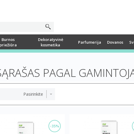
Burnos
Dekoratyvinė
Parfumerija
Dovanos
Sv
priežiūra
kosmetika
SĄRAŠAS PAGAL GAMINTOJ
-35%