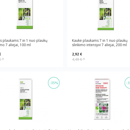
us plaukams 7 in 1 nuo plaukų
Kaukė plaukams 7 in 1 nuo plaukų
imo 7 aliejai, 100 ml
slinkimo intensyvi 7 aliejai, 200 ml
€
2,92 €
 €
*
4,49 €
*
-35%
-