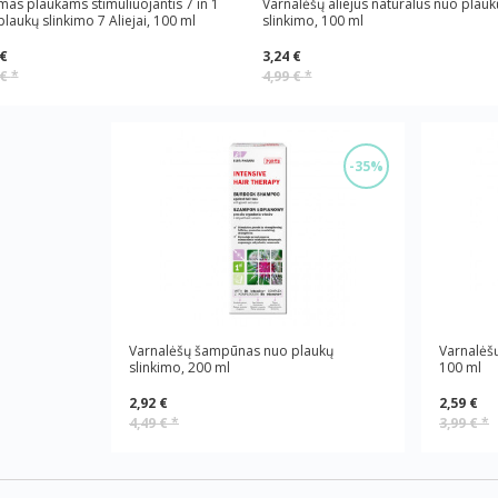
mas plaukams stimuliuojantis 7 in 1
Varnalėšų aliejus natūralus nuo plauk
laukų slinkimo 7 Aliejai, 100 ml
slinkimo, 100 ml
 €
3,24 €
 €
*
4,99 €
*
-35%
Varnalėšų šampūnas nuo plaukų
Varnalėš
slinkimo, 200 ml
100 ml
2,92 €
2,59 €
4,49 €
*
3,99 €
*