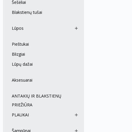
Šešėliai
Blakstienų tušai
Lūpos
Pieštukai
Blizgiai
Lūpų dažai
Aksesuarai
ANTAKIŲ IR BLAKSTIENŲ
PRIEŽIŪRA
PLAUKAI
Šampūnai