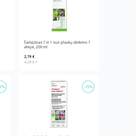
Šampūnas 7 in 1 nuo plaukų slinkimo 7
aliejai, 200 ml
2,79 €
4,29 €
*
35%
-35%