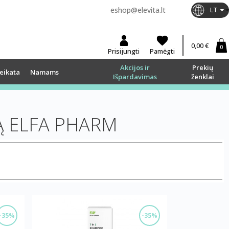
eshop@elevita.lt
LT
0,00 €
0
Prisijungti
Pamėgti
Akcijos ir
Prekių
eikata
Namams
Išpardavimas
ženklai
Ą ELFA PHARM
-35%
-35%