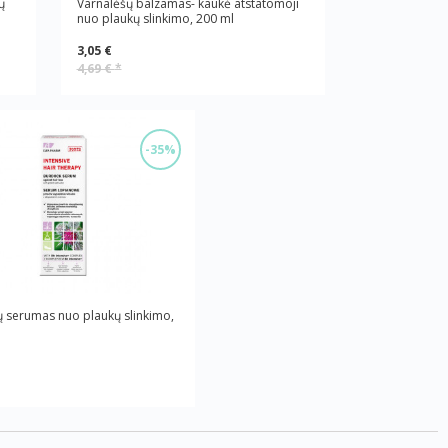
ų
Varnalėšų balzamas- kaukė atstatomoji
nuo plaukų slinkimo, 200 ml
3,05 €
4,69 €
*
-35%
ų serumas nuo plaukų slinkimo,