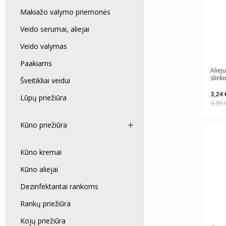
Makiažo valymo priemonės
Veido serumai, aliejai
Veido valymas
Paakiams
Aliej
slink
Šveitikliai veidui
3,24 
Lūpų priežiūra
4,99
Kūno priežiūra
Kūno kremai
Kūno aliejai
Dezinfektantai rankoms
Rankų priežiūra
Kojų priežiūra