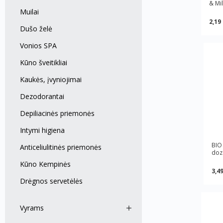
& Mil
Muilai
2,19
Dušo želė
Vonios SPA
Kūno šveitikliai
Kaukės, įvyniojimai
Dezodorantai
Depiliacinės priemonės
Intymi higiena
BIO
Anticeliulitinės priemonės
doza
Kūno Kempinės
3,49
Drėgnos servetėlės
Vyrams