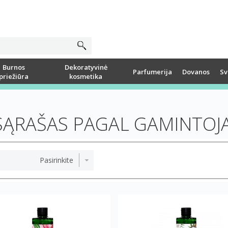
Burnos
Dekoratyvinė
Parfumerija
Dovanos
Sv
priežiūra
kosmetika
SĄRAŠAS PAGAL GAMINTOJ