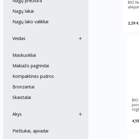
Nagų priežiūra
BIO N
alieju
Nagų lakai
Nagų lako valikliai
2,29 €
Veidas
Maskuokliai
Makiažo pagrindai
Kompaktinės pudros
Bronzantai
Skaistalai
BIO
juod
rūgš
Akys
4,59
Pieštukai, apvadai