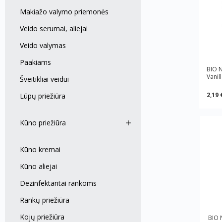
Makiažo valymo priemonės
Veido serumai, aliejai
Veido valymas
Paakiams
BIO 
Vanil
Šveitikliai veidui
2,19 
Lūpų priežiūra
Kūno priežiūra
Kūno kremai
Kūno aliejai
Dezinfektantai rankoms
Rankų priežiūra
Kojų priežiūra
BIO 