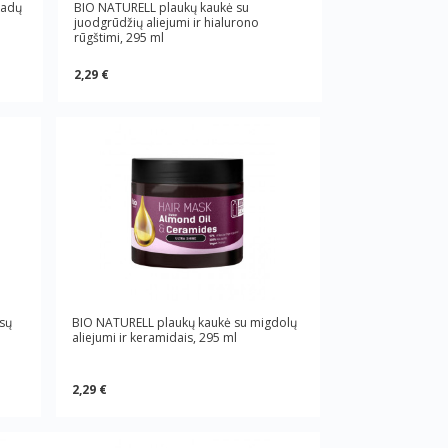
kadų
BIO NATURELL plaukų kaukė su
juodgrūdžių aliejumi ir hialurono
rūgštimi, 295 ml
2,29 €
sų
BIO NATURELL plaukų kaukė su migdolų
aliejumi ir keramidais, 295 ml
2,29 €