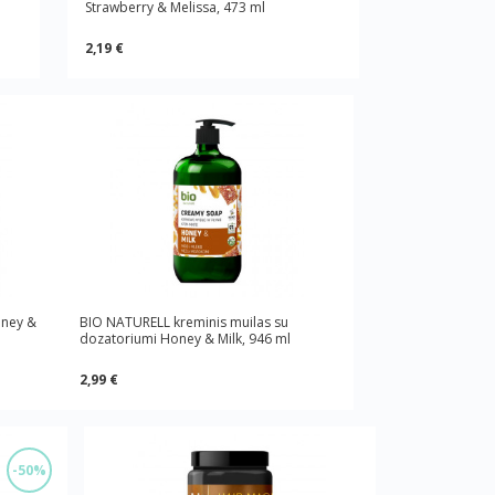
Strawberry & Melissa, 473 ml
2,19 €
oney &
BIO NATURELL kreminis muilas su
dozatoriumi Honey & Milk, 946 ml
2,99 €
-50%