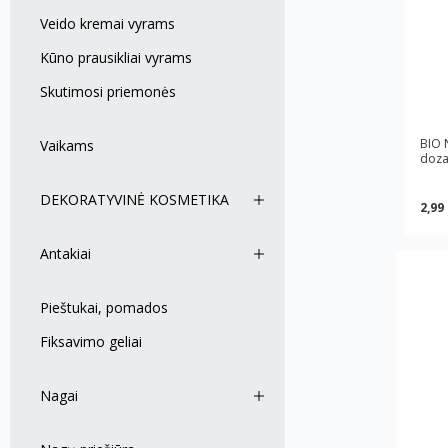
Veido kremai vyrams
Kūno prausikliai vyrams
Skutimosi priemonės
BIO 
Vaikams
doza
DEKORATYVINĖ KOSMETIKA
2,99
Antakiai
Pieštukai, pomados
Fiksavimo geliai
Nagai