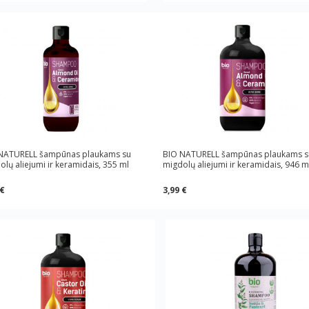
NATURELL šampūnas plaukams su
BIO NATURELL šampūnas plaukams s
lų aliejumi ir keramidais, 355 ml
migdolų aliejumi ir keramidais, 946 m
 €
3,99 €