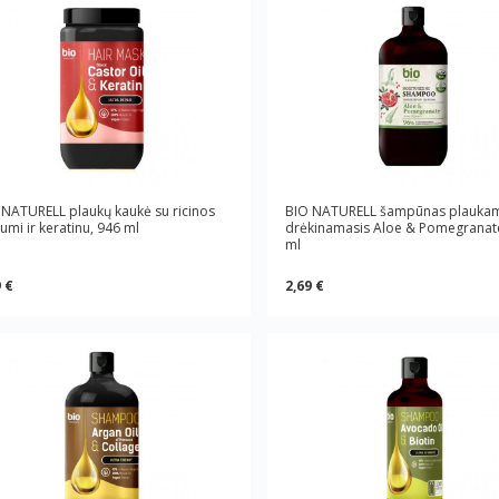
 NATURELL plaukų kaukė su ricinos
BIO NATURELL šampūnas plauka
jumi ir keratinu, 946 ml
drėkinamasis Aloe & Pomegranat
ml
 €
2,69 €