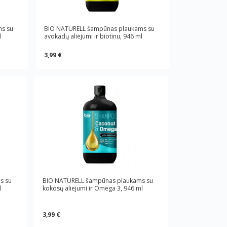
s su
BIO NATURELL šampūnas plaukams su
l
avokadų aliejumi ir biotinu, 946 ml
3,99 €
s su
BIO NATURELL šampūnas plaukams su
l
kokosų aliejumi ir Omega 3, 946 ml
3,99 €