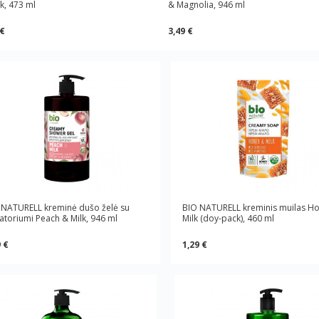
k, 473 ml
& Magnolia, 946 ml
 €
3,49 €
 NATURELL kreminė dušo želė su
BIO NATURELL kreminis muilas H
toriumi Peach & Milk, 946 ml
Milk (doy-pack), 460 ml
 €
1,29 €