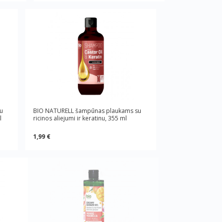
u
BIO NATURELL šampūnas plaukams su
l
ricinos aliejumi ir keratinu, 355 ml
1,99 €