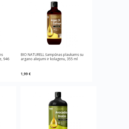
ms
BIO NATURELL šampūnas plaukams su
e, 946
argano aliejumi ir kolagenu, 355 ml
1,99 €