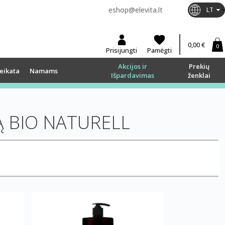
eshop@elevita.lt
LT
0,00 €
0
Prisijungti
Pamėgti
Akcijos ir
Prekių
eikata
Namams
Išpardavimas
ženklai
Ą BIO NATURELL