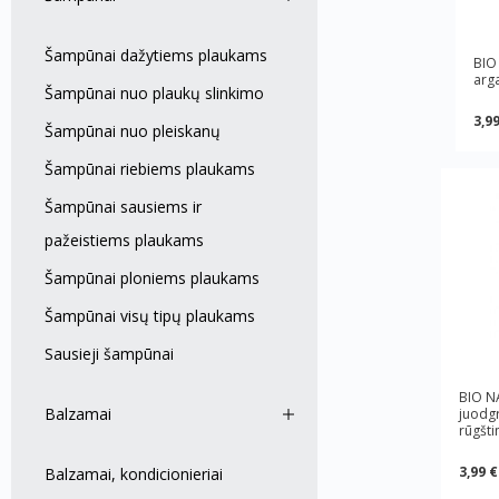
Šampūnai dažytiems plaukams
BIO
arga
Šampūnai nuo plaukų slinkimo
3,99
Šampūnai nuo pleiskanų
Šampūnai riebiems plaukams
Šampūnai sausiems ir
pažeistiems plaukams
Šampūnai ploniems plaukams
Šampūnai visų tipų plaukams
Sausieji šampūnai
BIO N
Balzamai
juodgr
rūgšti
3,99 €
Balzamai, kondicionieriai