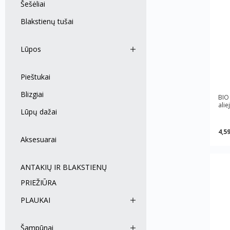
Šešėliai
Blakstienų tušai
Lūpos
Pieštukai
Blizgiai
BIO
alie
Lūpų dažai
4,59
Aksesuarai
ANTAKIŲ IR BLAKSTIENŲ
PRIEŽIŪRA
PLAUKAI
Šampūnai