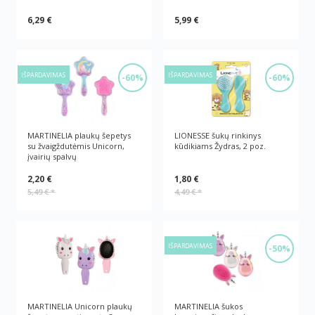
6,29 €
5,99 €
IŠPARDAVIMAS
IŠPARDAVIMAS
-60%
-60%
MARTINELIA plaukų šepetys
LIONESSE šukų rinkinys
su žvaigždutėmis Unicorn,
kūdikiams Žydras, 2 poz.
įvairių spalvų
2,20 €
1,80 €
5,49 €
*
4,49 €
*
IŠPARDAVIMAS
-50%
MARTINELIA Unicorn plaukų
MARTINELIA šukos