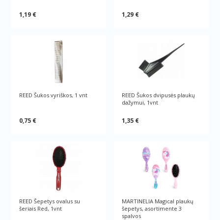
1,19 €
1,29 €
REED Šukos vyriškos, 1 vnt
REED Šukos dvipusės plaukų
dažymui, 1vnt
0,75 €
1,35 €
REED Šepetys ovalus su
MARTINELIA Magical plaukų
šeriais Red, 1vnt
šepetys, asortimente 3
spalvos