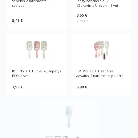
šepetys, asortimente 3
lengvinančios plaukų
spalvos
iššukavimą Unicorn, 1 vnt.
3,65 €
5,49 €
7,29 €
*
IDC INSTITUTE plaukų šepetys
IDC INSTITUTE šepetys
ECO, 1 vnt.
apvalus iš natūralaus pluošto
7,99 €
6,99 €
IDC INSTITUTE lankstus