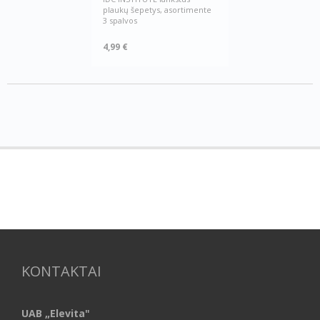
plaukų šepetys, asortimente
3 spalvos
4,99 €
KONTAKTAI
UAB „Elevita"