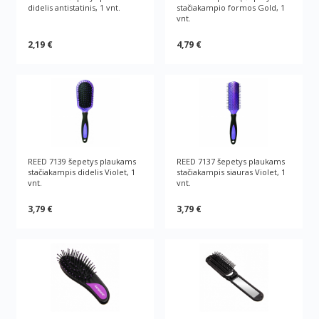
didelis antistatinis, 1 vnt.
stačiakampio formos Gold, 1
vnt.
2,19 €
4,79 €
REED 7139 šepetys plaukams
REED 7137 šepetys plaukams
stačiakampis didelis Violet, 1
stačiakampis siauras Violet, 1
vnt.
vnt.
3,79 €
3,79 €