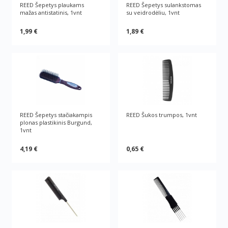
REED Šepetys plaukams
REED Šepetys sulankstomas
mažas antistatinis, 1vnt
su veidrodėliu, 1vnt
1,99 €
1,89 €
REED Šepetys stačiakampis
REED Šukos trumpos, 1vnt
plonas plastikinis Burgund,
1vnt
4,19 €
0,65 €