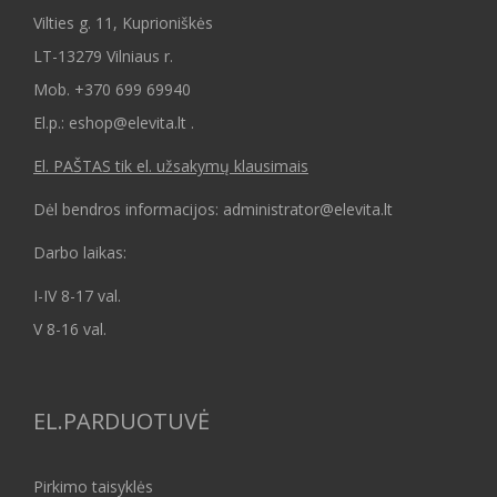
Vilties g. 11, Kuprioniškės
LT-13279 Vilniaus r.
Mob.
+370 699 69940
El.p.: eshop@elevita.lt .
El. PAŠTAS tik el. užsakymų klausimais
Dėl bendros informacijos: administrator@elevita.lt
Darbo laikas:
I-IV 8-17 val.
V 8-16 val.
EL.PARDUOTUVĖ
Pirkimo taisyklės