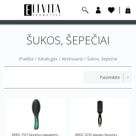
0
ŠUKOS, ŠEPEČIAI
Pradžia
/
Katalogas
/
Aksesuarai
/
Šukos, šepečiai
REED 7107 šepetys plaukams
REED 7210 plaukų šepetys