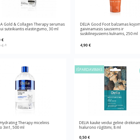
IA Gold & Collagen Therapy serumas
DELIA Good Foot balzamas kojo
ui suteikiantis elastingumo, 30 ml
gaivinamasis sausiems ir
suskilinėjusiems kulnams, 250 ml
 €
4,90 €
9 €
*
IŠPARDAVIMAS
Hydrating Therapy micelinis
DELIA kaukė veidui gelinė drėkinam
 3in1, 500 ml
hialurono rūgštimi, 8 ml
0,50 €