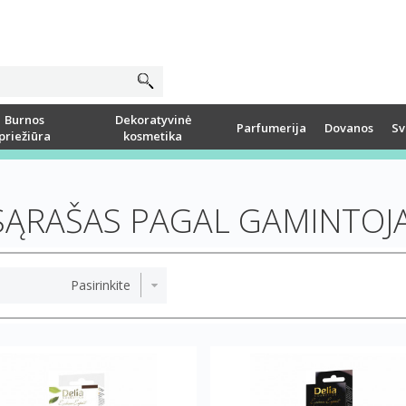
Burnos
Dekoratyvinė
Parfumerija
Dovanos
Sv
priežiūra
kosmetika
SĄRAŠAS PAGAL GAMINTOJĄ