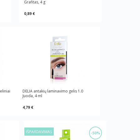
Grafitas, 4 g
0,89 €
eliniai
DELIA antakių laminavimo gelis 1.0
Juoda, 4 ml
4,79 €
IŠPARDAVIMAS
-50%