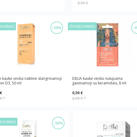
0,99 €
DAVIMAS
IŠPARDAVIMAS
-50%
-
A kaukė veidui naktinė stangrinamoji
DELIA kaukė veidui nulupama
min D3, 50 ml
gaivinamoji su keramidais, 8 ml
 €
0,50 €
 €
*
0,99 €
*
RDAVIMAS
-50%