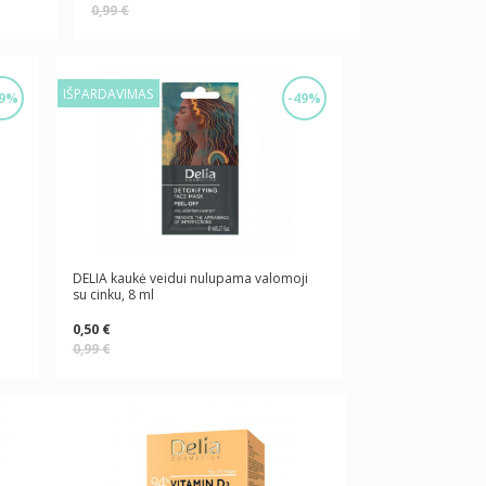
0,99 €
IŠPARDAVIMAS
49%
-49%
DELIA kaukė veidui nulupama valomoji
su cinku, 8 ml
0,50 €
0,99 €