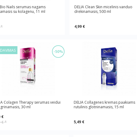
 Bio Nails serumas nagams
DELIA Clean Skin micelinis vanduo
namasis su kolagenu, 11 ml
drėkinamasis, 500 ml
4,99 €
€
*
RDAVIMAS
-50%
IA Colagen Therapy serumas veidui
DELIA Collagenes kremas paakiams
grinamasis, 30 ml
rutulinis glotninamasis, 15 ml
 €
5,49 €
9 €
*