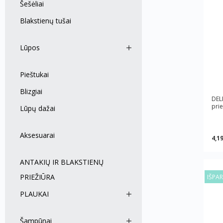
Šešėliai
Blakstienų tušai
Lūpos
Pieštukai
Blizgiai
DELI
prie
Lūpų dažai
Aksesuarai
4,19
ANTAKIŲ IR BLAKSTIENŲ
PRIEŽIŪRA
IŠPA
PLAUKAI
Šampūnai