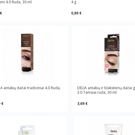
umi 4.0 Ruda, 30 ml
4 g
 €
0,89 €
A antakių dažai tradiciniai 4.0 Ruda,
DELIA antakių ir blakstienų dažai g
3.0 Tamsiai ruda, 30 ml
 €
3,69 €