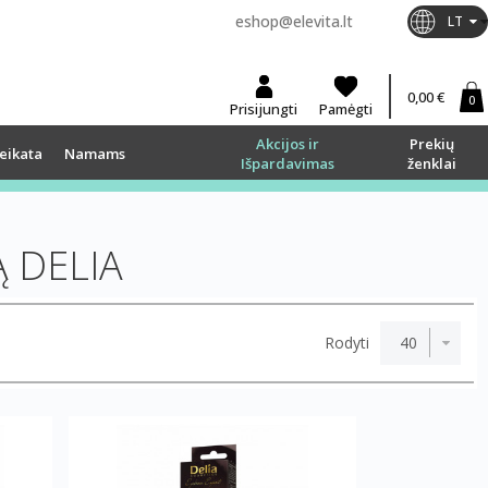
eshop@elevita.lt
LT
0,00 €
0
Prisijungti
Pamėgti
Akcijos ir
Prekių
eikata
Namams
Išpardavimas
ženklai
 DELIA
Rodyti