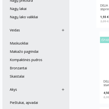
Nagų priežiūra
DELIA
Nagų lakai
stipri
Nagų lako valikliai
1,55 €
3,09 
Veidas
IŠPA
Maskuokliai
Makiažo pagrindai
Kompaktinės pudros
Bronzantai
Skaistalai
DEL
stan
Akys
4,50
8,9
Pieštukai, apvadai