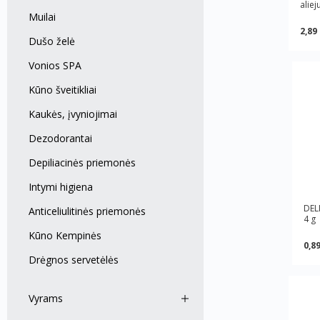
aliej
Muilai
2,89
Dušo želė
Vonios SPA
Kūno šveitikliai
Kaukės, įvyniojimai
Dezodorantai
Depiliacinės priemonės
Intymi higiena
DELI
Anticeliulitinės priemonės
4 g
Kūno Kempinės
0,89
Drėgnos servetėlės
Vyrams