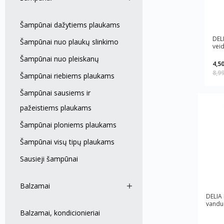
Šampūnai dažytiems plaukams
DEL
Šampūnai nuo plaukų slinkimo
veid
Šampūnai nuo pleiskanų
4,50
8,9
Šampūnai riebiems plaukams
Šampūnai sausiems ir
pažeistiems plaukams
Šampūnai ploniems plaukams
Šampūnai visų tipų plaukams
Sausieji šampūnai
Balzamai
DELIA 
vanduo
Balzamai, kondicionieriai