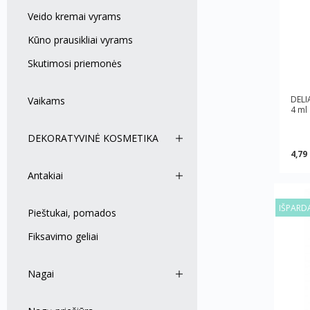
Veido kremai vyrams
Kūno prausikliai vyrams
Skutimosi priemonės
DELI
Vaikams
4 ml
DEKORATYVINĖ KOSMETIKA
4,79
Antakiai
IŠPARD
Pieštukai, pomados
Fiksavimo geliai
Nagai