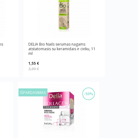
ms
DELIA Bio Nails serumas nagams
atstatomasis su keramidais ir cinku, 11
ml
1,55 €
3,09 €
IŠPARDAVIMAS
-50%