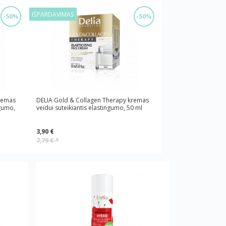
IŠPARDAVIMAS
-50%
-50%
remas
DELIA Gold & Collagen Therapy kremas
ngumo,
veidui suteikiantis elastingumo, 50 ml
3,90 €
7,79 €
*