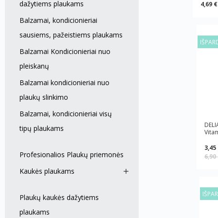
dažytiems plaukams
4,69 €
Balzamai, kondicionieriai
sausiems, pažeistiems plaukams
IŠPAR
Balzamai Kondicionieriai nuo
pleiskanų
Balzamai kondicionieriai nuo
plaukų slinkimo
Balzamai, kondicionieriai visų
DELI
tipų plaukams
Vita
3,45
Profesionalios Plaukų priemonės
6,90
Kaukės plaukams
IŠPA
Plaukų kaukės dažytiems
plaukams