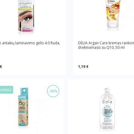
A antakių laminavimo gelis 4.0 Ruda,
DELIA Argan Care kremas ranko
drėkinamasis su Q10, 50 ml
 €
1,19 €
AVIMAS
-50%