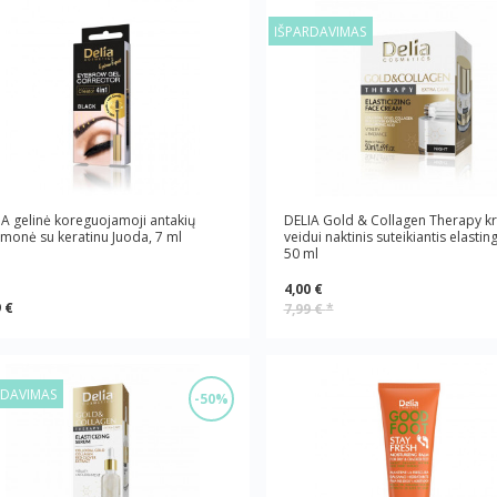
IŠPARDAVIMAS
A gelinė koreguojamoji antakių
DELIA Gold & Collagen Therapy k
monė su keratinu Juoda, 7 ml
veidui naktinis suteikiantis elasti
50 ml
4,00 €
 €
7,99 €
*
RDAVIMAS
-50%