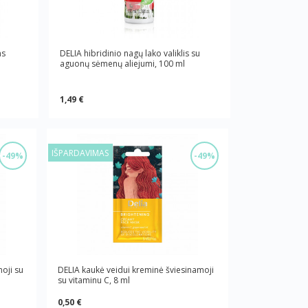
ms
DELIA hibridinio nagų lako valiklis su
aguonų sėmenų aliejumi, 100 ml
1,49 €
IŠPARDAVIMAS
-49%
-49%
oji su
DELIA kaukė veidui kreminė šviesinamoji
su vitaminu C, 8 ml
0,50 €