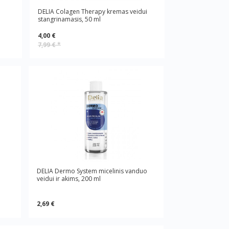
DELIA Colagen Therapy kremas veidui
stangrinamasis, 50 ml
4,00 €
7,99 €
*
DELIA Dermo System micelinis vanduo
veidui ir akims, 200 ml
2,69 €