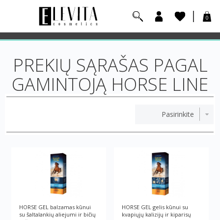
0
PREKIŲ SĄRAŠAS PAGAL
GAMINTOJĄ HORSE LINE
HORSE GEL balzamas kūnui
HORSE GEL gelis kūnui su
su šaltalankių aliejumi ir bičių
kvapiųjų kalizijų ir kiparisų