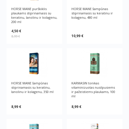
HORSE MANE purškiklis
HORSE MANE šampūnas
plaukams stiprinamasis su
stiprinamasis su keratinu ir
keratinu, lanolinu ir kolagenu,
kolagenu, 480 ml
200 ml
4,50 €
10,99 €
8,99 €
HORSE MANE šampūnas
KARMASIN tonikas
stiprinamasis su keratinu,
vitaminizuotas nusilpusiems
lanolinu ir kolagenu, 350 ml
ir pažeistiems plaukams, 100
ml
8,99 €
8,99 €