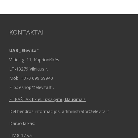
KONTAKTAI
UAB „Elevita"
Vilties g. 11, Kuprioniškės
LT-13279 Vilniaus r.
Mob.
+370 699 69940
El.p.: eshop@elevita.lt .
El. PAŠTAS tik el. užsakymų klausimais
Dėl bendros informacijos: administrator@elevita.lt
Darbo laikas:
I-IV 8-17 val.