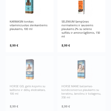
KARMASIN tonikas
SELENIUM šampūnas
vitaminizuotas slenkantiems
normaliems ir sausiems
plaukams, 100 ml
plaukams 2% su seleno
sulfidu ir aminorūgštimis, 150
ml
8,99 €
8,99 €
HORSE GEL gelis kojoms su
HORSE MANE balzamas-
kaštono ir dėlių ekstraktais,
kondicionierius plaukams su
100 ml
keratinu, lanolinu ir kolagenu,
350 ml
8,99 €
8,99 €