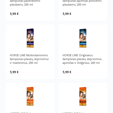
šampūnas pažeistiems
šampūnas apimčiai ploniems
plaukams, 200 ml
plaukams, 200 ml
5,99 €
5,99 €
HORSE LINE Multivitamininis
HORSE LINE Originalus
šampūnas plaukų stiprinimui
šampūnas plaukų stiprinimui,
ir maitinimui, 200 ml
apimčiai ir žvilgesiui, 200 ml
5,99 €
5,99 €