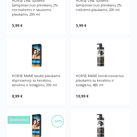
HORSE LINE Sulseno
HORSE LINE Sulseno
šampūnas nuo pleiskanų 2%
šampūnas nuo pleiskanų 2%
normaliems ir sausiems
riebiems plaukams, 200 ml
plaukams, 200 ml
5,99 €
5,99 €
HORSE MANE kaukė plaukams
HORSE MANE kondicionierius
stiprinamoji su keratinu,
plaukams su keratinu ir
lanolinu ir kolagenu, 200 ml
kolagenu, 480 ml
8,99 €
10,99 €
IŠPARDAVIMAS
-50%