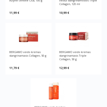
Azijine centele Cica, 100 g
veidui stangrinamosios Triple
Collagen, 120 ml
11,99 €
10,99 €
BERGAMO veido kremas
BERGAMO veido kremas
stangrinamasis Collagen, 50 g
stangrinamasis Triple
Collagen, 50 g
11,79 €
12,99 €