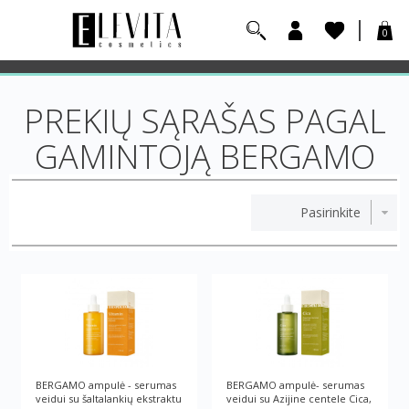
0
PREKIŲ SĄRAŠAS PAGAL
GAMINTOJĄ BERGAMO
BERGAMO ampulė - serumas
BERGAMO ampulė- serumas
veidui su šaltalankių ekstraktu
veidui su Azijine centele Cica,