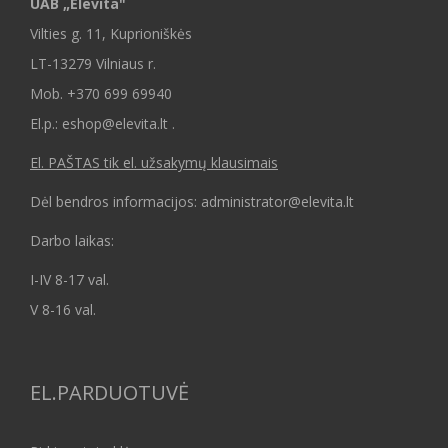
UAB „Elevita"
Vilties g. 11, Kuprioniškės
LT-13279 Vilniaus r.
Mob.
+370 699 69940
El.p.: eshop@elevita.lt .
El. PAŠTAS tik el. užsakymų klausimais
Dėl bendros informacijos: administrator@elevita.lt
Darbo laikas:
I-IV 8-17 val.
V 8-16 val.
EL.PARDUOTUVĖ