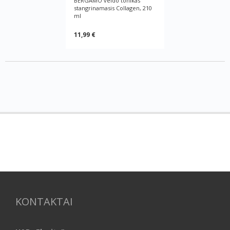
BERGAMO veido tonikas
stangrinamasis Collagen, 210
ml
11,99 €
KONTAKTAI