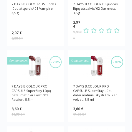
7 DAYS B.COLOUR DS juodas
7 DAYS B.COLOUR DS juodas
lūpų atspalvis/ 01 Vampire,
lūpų atspalvis/ 02 Darkness,
3,5 g
3,5 g
2,97
€
9,90 €
2,97 €
9,90 €
*
*
IŠPARDAVIMAS
IŠPARDAVIMAS
-70%
-70%
7 DAYS B.COLOUR PRO
7 DAYS B.COLOUR PRO
CAPSULE SuperStay Lūpų
CAPSULE SuperStay Lūpų
dažai matiniai skysti/ 01
dažai matiniai skysti / 02 Red
Passion, 5,5 ml
velvet, 5,5 ml
3,60 €
3,60 €
11,99 €
*
11,99 €
*