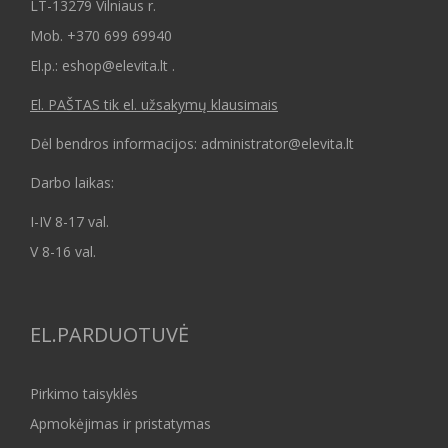
LT-13279 Vilniaus r.
Mob.
+370 699 69940
El.p.: eshop@elevita.lt .
El. PAŠTAS tik el. užsakymų klausimais
Dėl bendros informacijos: administrator@elevita.lt
Darbo laikas:
I-IV 8-17 val.
V 8-16 val.
EL.PARDUOTUVĖ
Pirkimo taisyklės
Apmokėjimas ir pristatymas