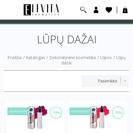
0
LŪPŲ DAŽAI
Pradžia
/
Katalogas
/
Dekoratyvinė kosmetika
/
Lūpos
/
Lūpų
dažai
IŠPARDAVIMAS
IŠPARDAVIMAS
-70%
-70%