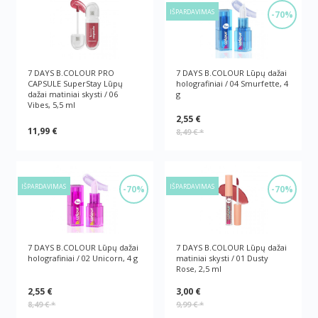
IŠPARDAVIMAS
-70%
7 DAYS B.COLOUR PRO
7 DAYS B.COLOUR Lūpų dažai
CAPSULE SuperStay Lūpų
holografiniai / 04 Smurfette, 4
dažai matiniai skysti / 06
g
Vibes, 5,5 ml
2,55 €
11,99 €
8,49 €
*
IŠPARDAVIMAS
IŠPARDAVIMAS
-70%
-70%
7 DAYS B.COLOUR Lūpų dažai
7 DAYS B.COLOUR Lūpų dažai
holografiniai / 02 Unicorn, 4 g
matiniai skysti / 01 Dusty
Rose, 2,5 ml
2,55 €
3,00 €
8,49 €
*
9,99 €
*