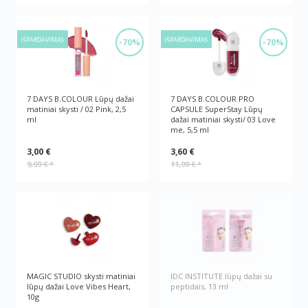
IŠPARDAVIMAS
IŠPARDAVIMAS
-70%
-70%
7 DAYS B.COLOUR Lūpų dažai
7 DAYS B.COLOUR PRO
matiniai skysti / 02 Pink, 2,5
CAPSULE SuperStay Lūpų
ml
dažai matiniai skysti/ 03 Love
me, 5,5 ml
3,00 €
3,60 €
9,99 €
*
11,99 €
*
MAGIC STUDIO skysti matiniai
IDC INSTITUTE lūpų dažai su
lūpų dažai Love Vibes Heart,
peptidais, 13 ml
10g