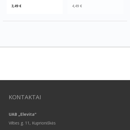
3,49 €
4,49 €
KONTAKTAI
UAB „Elevita"
Vilties g. 11, Kuprioniškės