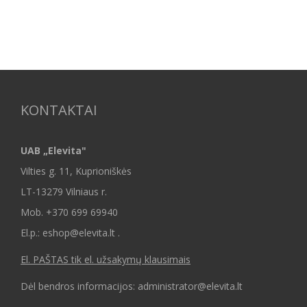
KONTAKTAI
UAB „Elevita"
Vilties g. 11, Kuprioniškės
LT-13279 Vilniaus r.
Mob.
+370 699 69940
El.p.: eshop@elevita.lt .
El. PAŠTAS tik el. užsakymų klausimais
Dėl bendros informacijos: administrator@elevita.lt