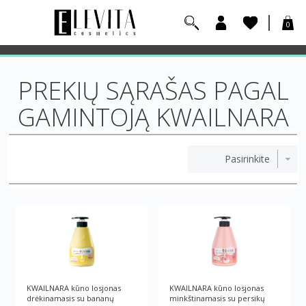
0
PREKIŲ SĄRAŠAS PAGAL
GAMINTOJĄ KWAILNARA
KWAILNARA kūno losjonas
KWAILNARA kūno losjonas
drėkinamasis su bananų
minkštinamasis su persikų