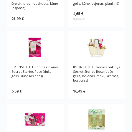
šveitiklis, vonios druska, kūno
gelis, kūno losjonas, plaušinė)
losjonas)
4,65 €
21,99 €
9,29 €
*
IDC INSTITUTE vonios rinkinys
IDC INSTITUTE vonios rinkinys
Secret Stories Rose (dušo
Secret Stories Rose (dušo
gelis, kūno losjonas)
gelis, losjonas, rankų kremas,
burbulas)
6,59 €
16,49 €