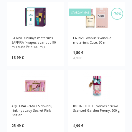
IŠPARDAVIMAS
-70%
LA RIVE rinkinys moterims
LA RIVE kvapusis vanduo
SAFFIRA (kvapusis vanduo 90
moterims Cute, 30 ml
ml+dušo želė 100 ml)
1,50 €
13,99 €
4,99 €
AQC FRAGRANCES dovanų
IDC INSTITUTE vonios druska
rinkinys Lady Secret Pink
Scented Garden Peony, 200 g
Edition
25,49 €
4,99 €