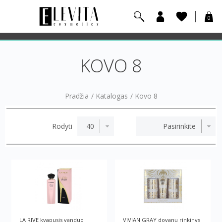
0
KOVO 8
Pradžia
/
Katalogas
/
Kovo 8
Rodyti
LA RIVE kvapusis vanduo
VIVIAN GRAY dovanų rinkinys