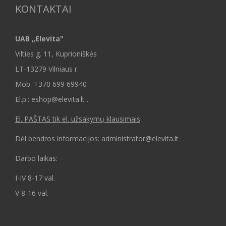
KONTAKTAI
UAB „Elevita"
Vilties g. 11, Kuprioniškės
LT-13279 Vilniaus r.
Mob.
+370 699 69940
El.p.: eshop@elevita.lt .
El. PAŠTAS tik el. užsakymų klausimais
Dėl bendros informacijos: administrator@elevita.lt
Darbo laikas:
I-IV 8-17 val.
V 8-16 val.