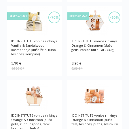
IŠPARDAVIMAS
IŠPARDAVIMAS
-70%
-60%
IDC INSTITUTE vonios rinkinys
IDC INSTITUTE vonios rinkinys
Vanilla & Sandalwood
Orange & Cinnamon (dušo
kosmetinėje (dušo želė, kūno
gelis, vonios burbulai 2x30g)
losjonas, kempinė)
5,10 €
3,20 €
16,99 €
*
7,99 €
*
IDC INSTITUTE vonios rinkinys
IDC INSTITUTE vonios rinkinys
Orange & Cinnamon (dušo
Orange & Cinnamon (dušo
gelis, kūno losjonas, rankų
želė, losjonas, putos, šveitiklis)
kremas, burbulas)