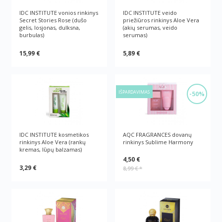
IDC INSTITUTE vonios rinkinys
IDC INSTITUTE veido
Secret Stories Rose (dušo
priežiūros rinkinys Aloe Vera
gelis, losjonas, dulksna,
(akių serumas, veido
burbulas)
serumas)
15,99 €
5,89 €
IŠPARDAVIMAS
-50%
IDC INSTITUTE kosmetikos
AQC FRAGRANCES dovanų
rinkinys Aloe Vera (rankų
rinkinys Sublime Harmony
kremas, lūpų balzamas)
4,50 €
3,29 €
8,99 €
*