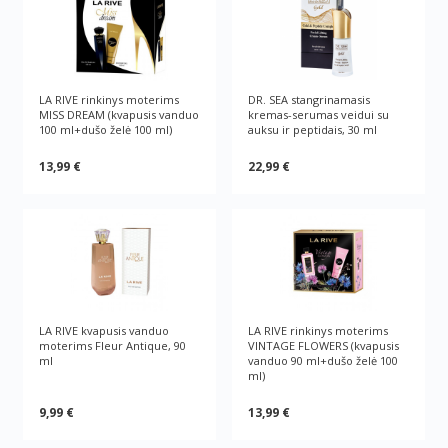
LA RIVE rinkinys moterims
DR. SEA stangrinamasis
MISS DREAM (kvapusis vanduo
kremas-serumas veidui su
100 ml+dušo želė 100 ml)
auksu ir peptidais, 30 ml
13,99 €
22,99 €
LA RIVE kvapusis vanduo
LA RIVE rinkinys moterims
moterims Fleur Antique, 90
VINTAGE FLOWERS (kvapusis
ml
vanduo 90 ml+dušo želė 100
ml)
9,99 €
13,99 €