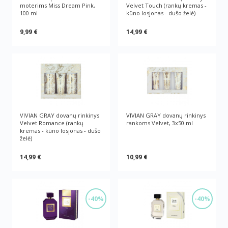
moterims Miss Dream Pink,
Velvet Touch (rankų kremas -
100 ml
kūno losjonas - dušo želė)
9,99 €
14,99 €
VIVIAN GRAY dovanų rinkinys
VIVIAN GRAY dovanų rinkinys
Velvet Romance (rankų
rankoms Velvet, 3x50 ml
kremas - kūno losjonas - dušo
želė)
14,99 €
10,99 €
-40%
-40%