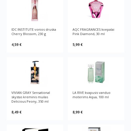
IDC INSTITUTE vonios druska
AQC FRAGRANCES kvepalai
Cherry Blossom, 230 g
Pink Diamond, 30 ml
4,59 €
5,99 €
VIVIAN GRAY Sensational
LA RIVE kvapusis vanduo
skystas kreminis muilas
moterims Aqua, 100 ml
Delicious Peony, 350 ml
8,49 €
8,99 €