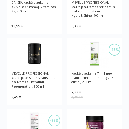
DR. SEA kaukė plaukams
MEVELLE PROFESSIONAL
purvo stiprinamoji Vitaminas
kaukė plaukams drėkinanti su
B5, 250 ml
hialurono rūgštimi
Hydra&Shine, 900 ml
13,99 €
9,49 €
-35%
MEVELLE PROFESSIONAL
Kaukė plaukams 7 in 1 nuo
kaukė pažeistiems, sausiems
plaukų slinkimo intensyvi 7
plaukams su keratinu
aliejai, 200 ml
Regeneration, 900 ml
2,92 €
9,49 €
4,49 €
*
-35%