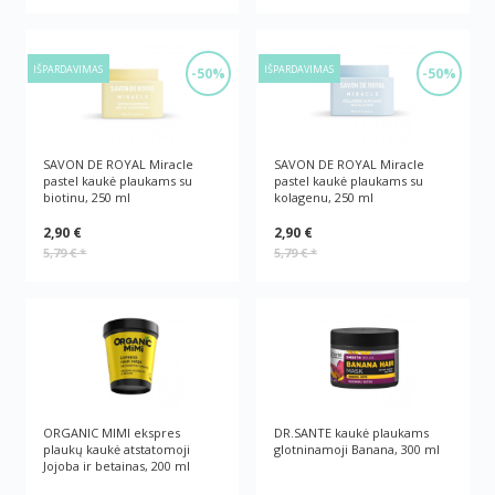
IŠPARDAVIMAS
IŠPARDAVIMAS
-50%
-50%
SAVON DE ROYAL Miracle
SAVON DE ROYAL Miracle
pastel kaukė plaukams su
pastel kaukė plaukams su
biotinu, 250 ml
kolagenu, 250 ml
2,90 €
2,90 €
5,79 €
*
5,79 €
*
ORGANIC MIMI ekspres
DR.SANTE kaukė plaukams
plaukų kaukė atstatomoji
glotninamoji Banana, 300 ml
Jojoba ir betainas, 200 ml