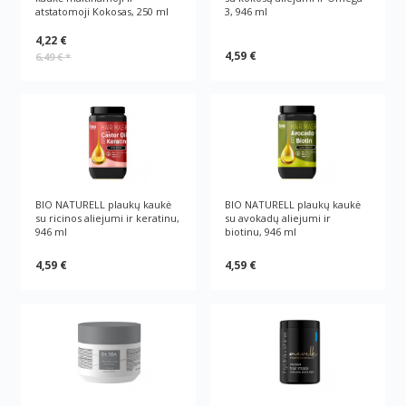
atstatomoji Kokosas, 250 ml
3, 946 ml
4,22 €
4,59 €
6,49 €
*
BIO NATURELL plaukų kaukė
BIO NATURELL plaukų kaukė
su ricinos aliejumi ir keratinu,
su avokadų aliejumi ir
946 ml
biotinu, 946 ml
4,59 €
4,59 €