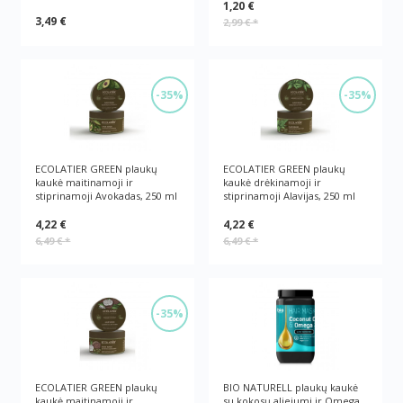
1,20 €
3,49 €
2,99 €
*
-35%
-35%
ECOLATIER GREEN plaukų
ECOLATIER GREEN plaukų
kaukė maitinamoji ir
kaukė drėkinamoji ir
stiprinamoji Avokadas, 250 ml
stiprinamoji Alavijas, 250 ml
4,22 €
4,22 €
6,49 €
*
6,49 €
*
-35%
ECOLATIER GREEN plaukų
BIO NATURELL plaukų kaukė
kaukė maitinamoji ir
su kokosų aliejumi ir Omega