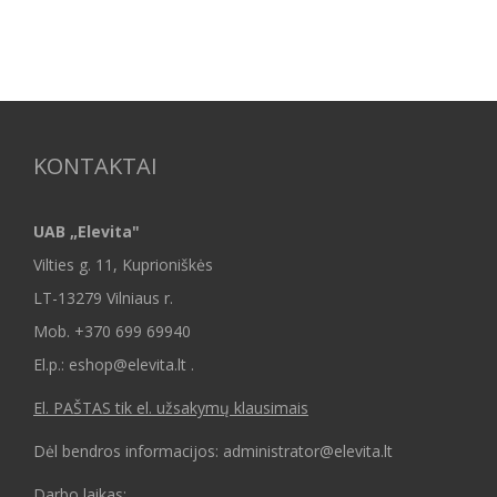
KONTAKTAI
UAB „Elevita"
Vilties g. 11, Kuprioniškės
LT-13279 Vilniaus r.
Mob.
+370 699 69940
El.p.: eshop@elevita.lt .
El. PAŠTAS tik el. užsakymų klausimais
Dėl bendros informacijos: administrator@elevita.lt
Darbo laikas: