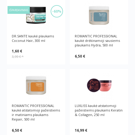
IŠPARDAVIMAS
-60%
DR.SANTE kaukė plaukams
ROMANTIC PROFESSIONAL
Coconut Hair, 300 ml
kaukė drėkinamoji sausiems
plaukams Hydra, 500 ml
1,60 €
6,50 €
3,99 €
*
ROMANTIC PROFESSIONAL
LUXLISS kaukė atstatomoji
kaukė atstatomoji pažeistiems
pažeistiems plaukams Keratin
ir matiniams plaukams
& Collagen, 250 ml
Repair, 500 ml
6,50 €
16,99 €