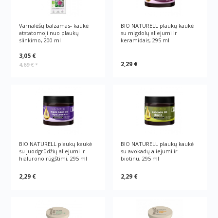
Varnalėšų balzamas- kaukė
BIO NATURELL plaukų kaukė
atstatomoji nuo plaukų
su migdolų aliejumi ir
slinkimo, 200 ml
keramidais, 295 ml
3,05 €
2,29 €
4,69 €
*
BIO NATURELL plaukų kaukė
BIO NATURELL plaukų kaukė
su juodgrūdžių aliejumi ir
su avokadų aliejumi ir
hialurono rūgštimi, 295 ml
biotinu, 295 ml
2,29 €
2,29 €