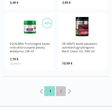
5,49 €
3,99 €
-40%
EQUILIBRA Trichologinė kaukė
DR.SANTE kaukė plaukams
restruktūrizuojanti plaukų
suteikianti gyvybingumo
atstatymui, 250 ml
Black Castor Oil, 1000 ml
7,79 €
10,99 €
12,99 €
*
1
2