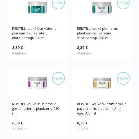
-30%
-30%
REISTILL kaukė šiurkštiems
REISTILL kaukė ploniems
plaukams su keratinu
plaukams su keratinu
glotninamoji, 300 ml
stiprinamoji, 300 ml
8,39 €
8,39 €
11,99 €
*
11,99 €
*
-30%
-30%
REISTILL kaukė sausiems ir
REISTILL kaukė šviesintiems ir
garbanotiems plaukams, 250
pažeistiems plaukams Anti-
ml
Age, 300 ml
8,39 €
8,39 €
11,99 €
*
11,99 €
*