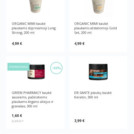
ORGANIC MIMI kaukė
ORGANIC MIMI kaukė
plaukams stiprinamoji Long
plaukams atstatomoji Gold
Strong, 200 ml
Set, 200 ml
4,99 €
4,99 €
IŠPARDAVIMAS
-50%
GREEN PHARMACY kaukė
DR.SANTE plaukų kaukė
sausiems, pažeistiems
Keratin, 300 ml
plaukams Argano aliejus ir
granatas, 300 ml
1,60 €
3,99 €
3,19 €
*