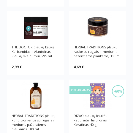
THE DOCTOR plaukų kaukė
HERBAL TRADITIONS plaukų
Karbamidas + Alantoinas
kaukė su rugiais ir medumi,
Plaukų švelnumui, 295 ml
pažeistiems plaukams, 300 ml
2,99 €
4,69 €
IŠPARDAVIMAS
-60%
HERBAL TRADITIONS plaukų
DIZAO plaukų kaukė -
kondicionierius su rugiais ir
kepuraitė Hialuronas ir
medumi, pažeistiems
Keratinas, 40 g
plaukams, 500 ml