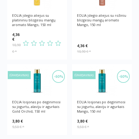
EOLIA įdegio aliejus su
EOLIA įdegio aliejus su rožiniu
platininiu blizgesiu mangų
blizgesiu mangų aromato
aromato Mango, 150 ml
Mango, 150 ml
4,36
€
10,90
4,36 €
€
*
10,90 €
*
IŠPARDAVIMAS
IŠPARDAVIMAS
-60%
-60%
EOLIA losjonas po deginimosi
EOLIA losjonas po deginimosi
su jogurtu, alaviju ir agurkais
su jogurtu, alaviju ir agurkais
Gold Orchid, 150 ml
Mango, 150 ml
3,80 €
3,80 €
9,50 €
*
9,50 €
*