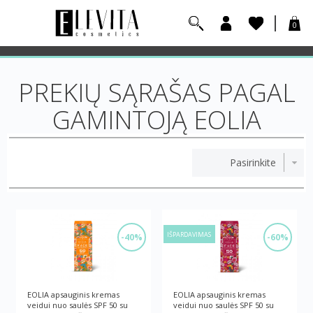
0
PREKIŲ SĄRAŠAS PAGAL
GAMINTOJĄ EOLIA
IŠPARDAVIMAS
-40%
-60%
EOLIA apsauginis kremas
EOLIA apsauginis kremas
veidui nuo saulės SPF 50 su
veidui nuo saulės SPF 50 su