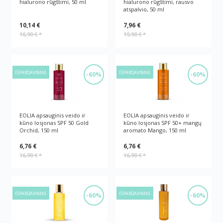
hialurono rūgštimi, 50 ml
hialurono rūgštimi, rausvo
atspalvio, 50 ml
10,14 €
7,96 €
16,90 €
*
19,90 €
*
IŠPARDAVIMAS
IŠPARDAVIMAS
-60%
-60%
EOLIA apsauginis veido ir
EOLIA apsauginis veido ir
kūno losjonas SPF 50 Gold
kūno losjonas SPF 50+ mangų
Orchid, 150 ml
aromato Mango, 150 ml
6,76 €
6,76 €
16,90 €
*
16,90 €
*
IŠPARDAVIMAS
IŠPARDAVIMAS
-60%
-60%