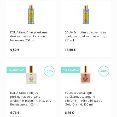
EOLIA šampūnas plaukams
EOLIA šampūnas plaukams su
drėkinamasis su keratinu ir
lipidų kompleksu ir keratinu,
hialuronu, 250 ml
250 ml
9,50 €
13,50 €
IŠPARDAVIMAS
IŠPARDAVIMAS
-60%
-60%
EOLIA sausas aliejus
EOLIA sausas aliejus
purškiamas su argano
purškiamas su argano
aliejumi ir platininiu blizgesiu
aliejumi ir rožiniu blizgesiu
Renaissance, 100 ml
Gold Orchid, 100 ml
6,76 €
6,76 €