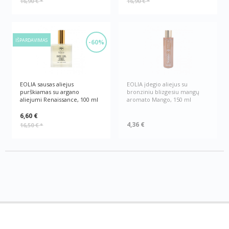
16,90 €
*
16,90 €
*
IŠPARDAVIMAS
-60%
EOLIA sausas aliejus
EOLIA įdegio aliejus su
purškiamas su argano
bronziniu blizgesiu mangų
aliejumi Renaissance, 100 ml
aromato Mango, 150 ml
6,60 €
4,36 €
16,50 €
*