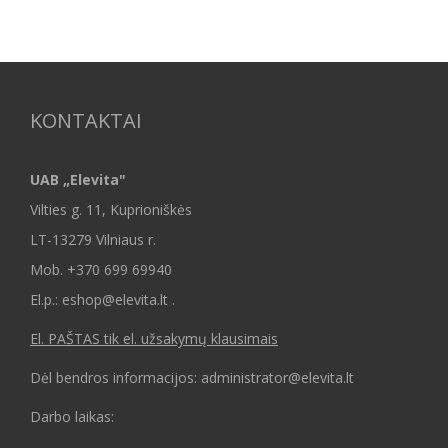
KONTAKTAI
UAB „Elevita"
Vilties g. 11, Kuprioniškės
LT-13279 Vilniaus r.
Mob.
+370 699 69940
El.p.: eshop@elevita.lt .
El. PAŠTAS tik el. užsakymų klausimais
Dėl bendros informacijos: administrator@elevita.lt
Darbo laikas: