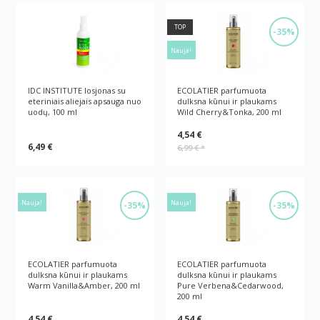
TOP
-35%
Nauja!
IDC INSTITUTE losjonas su
ECOLATIER parfumuota
eteriniais aliejais apsauga nuo
dulksna kūnui ir plaukams
uodų, 100 ml
Wild Cherry&Tonka, 200 ml
4,54 €
6,49 €
6,99 €
*
Nauja!
Nauja!
-35%
-35%
ECOLATIER parfumuota
ECOLATIER parfumuota
dulksna kūnui ir plaukams
dulksna kūnui ir plaukams
Warm Vanilla&Amber, 200 ml
Pure Verbena&Cedarwood,
200 ml
4,54 €
4,54 €