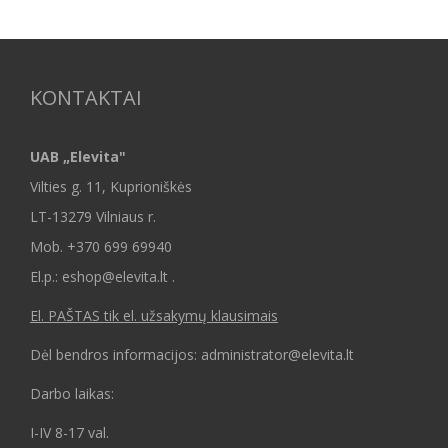
KONTAKTAI
UAB „Elevita"
Vilties g. 11, Kuprioniškės
LT-13279 Vilniaus r.
Mob.
+370 699 69940
El.p.: eshop@elevita.lt .
El. PAŠTAS tik el. užsakymų klausimais
Dėl bendros informacijos: administrator@elevita.lt
Darbo laikas:
I-IV 8-17 val.