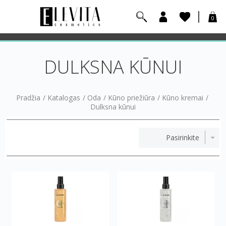
0
DULKSNA KŪNUI
Pradžia
/
Katalogas
/
Oda
/
Kūno priežiūra
/
Kūno kremai
/
Dulksna kūnui