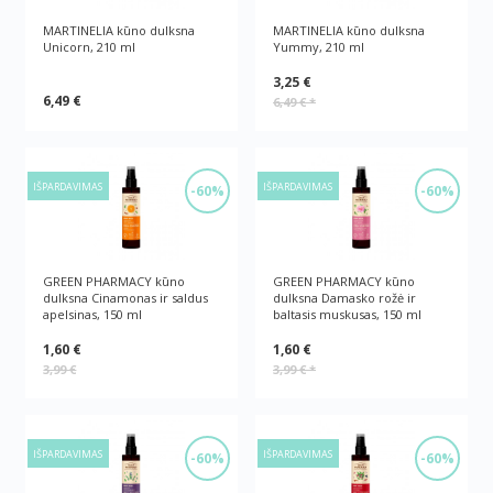
MARTINELIA kūno dulksna
MARTINELIA kūno dulksna
Unicorn, 210 ml
Yummy, 210 ml
3,25 €
6,49 €
6,49 €
*
IŠPARDAVIMAS
IŠPARDAVIMAS
-60%
-60%
GREEN PHARMACY kūno
GREEN PHARMACY kūno
dulksna Cinamonas ir saldus
dulksna Damasko rožė ir
apelsinas, 150 ml
baltasis muskusas, 150 ml
1,60 €
1,60 €
3,99 €
3,99 €
*
IŠPARDAVIMAS
IŠPARDAVIMAS
-60%
-60%