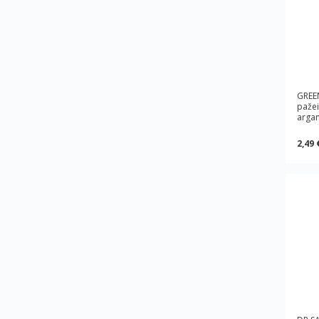
GREE
pažei
argan
2,49 