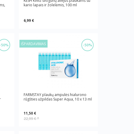
KESH KING svogūnų aliejus plaukams su
ms,
kario lapais ir žolelėmis, 100 ml
6,99 €
IŠPARDAVIMAS
-50%
-50%
FARMSTAY plaukų ampulės hialurono
r
rūgšties užpildas Super Aqua, 10 x 13 ml
11,50 €
22,99 €
*