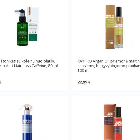
I tonikas su kofeinu nuo plaukų
KAYPRO Argan Oil priemonė maitin
imo Anti-Hair Loss Caffeine, 80 ml
sausiems, be gyvybingumo plauka
100 ml
€
22,99 €