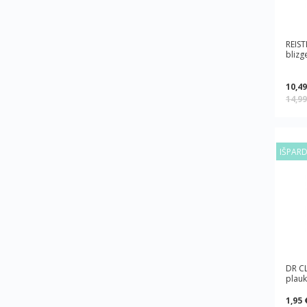
REIST
blizg
10,49
14,9
IŠPAR
DR CL
plauk
1,95 