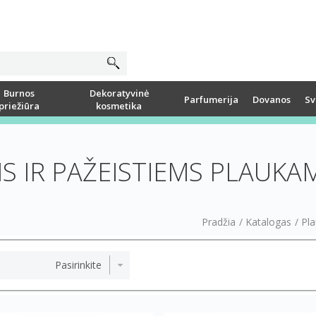
Burnos
Dekoratyvinė
Parfumerija
Dovanos
Sv
priežiūra
kosmetika
S IR PAŽEISTIEMS PLAUKA
Pradžia
/
Katalogas
/
Pla