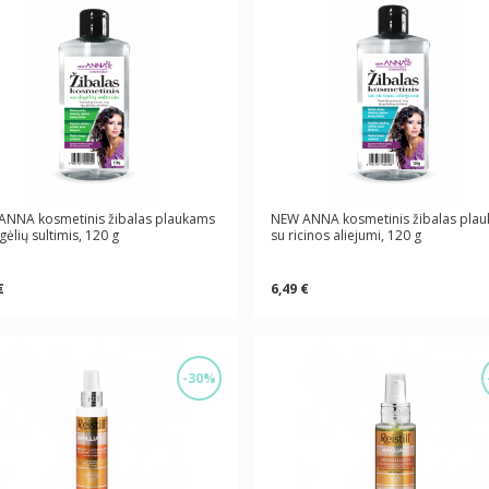
ANNA kosmetinis žibalas plaukams
NEW ANNA kosmetinis žibalas pla
lgėlių sultimis, 120 g
su ricinos aliejumi, 120 g
€
6,49 €
-30%