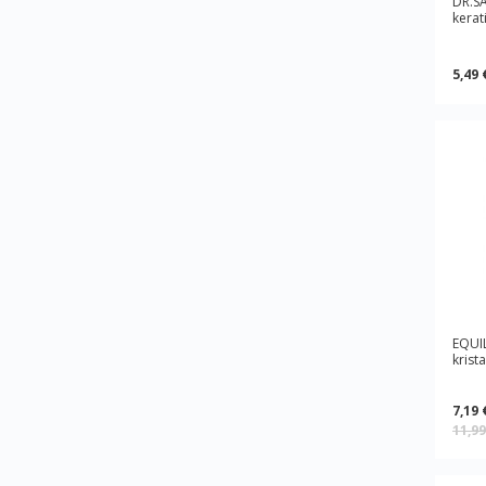
DR.SA
kerat
5,49 
EQUIL
krist
7,19 
11,9