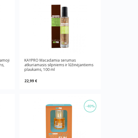
amoji
KAYPRO Macadamia serumas
ms,
atkuriamasis silpniems ir lūžinėjantiems
plaukams, 100 ml
22,99 €
-40%