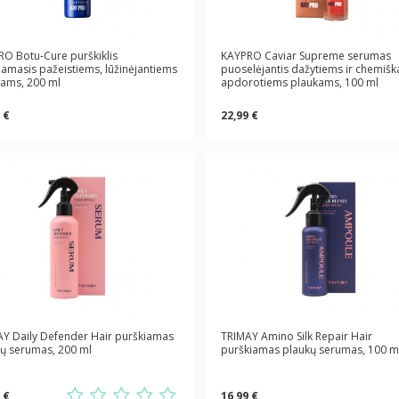
O Botu-Cure purškiklis
KAYPRO Caviar Supreme serumas
iamasis pažeistiems, lūžinėjantiems
puoselėjantis dažytiems ir chemišk
ams, 200 ml
apdorotiems plaukams, 100 ml
 €
22,99 €
Y Daily Defender Hair purškiamas
TRIMAY Amino Silk Repair Hair
ų serumas, 200 ml
purškiamas plaukų serumas, 100 m
 €
16,99 €