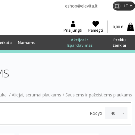
eshop@elevita.lt
LT
0,00 €
0
Prisijungti
Pamėgti
Akcijos ir
Prekių
eikata
Namams
Išpardavimas
ženklai
MS
ukai
/
Aliejai, serumai plaukams
/
Sausiems ir pažeistiems plaukams
Rodyti