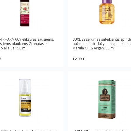
N PHARMACY eliksyras sausiems,
LUXLISS serumas suteikiantis spind
stiems plaukams Granatas ir
pažeistiems ir dažytiems plaukams
o aliejus 150 ml
Marula Oil & Argan, 55 ml
€
12,99 €