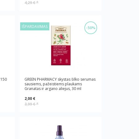
4,29 €
*
IŠPARDAVIMAS
-50%
 150
GREEN PHARMACY skystas šilko serumas
sausiems, pažeistiems plaukams
Granatas ir argano aliejus, 30 ml
2,00 €
3,99 €
*