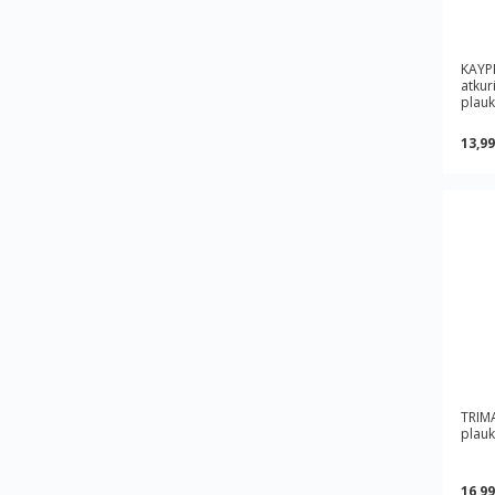
KAYPR
atkur
plauk
13,99
TRIMA
plauk
16,99