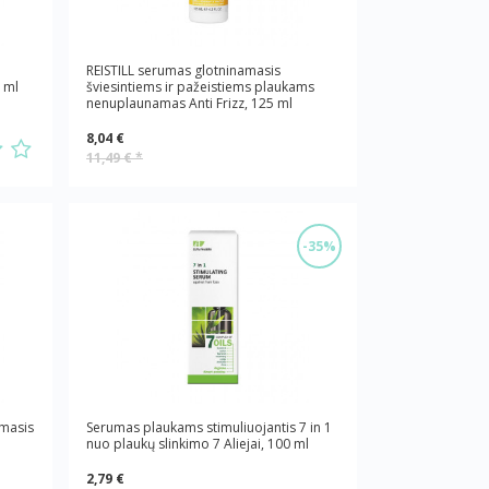
REISTILL serumas glotninamasis
5 ml
šviesintiems ir pažeistiems plaukams
nenuplaunamas Anti Frizz, 125 ml
8,04 €
11,49 €
*
-35%
amasis
Serumas plaukams stimuliuojantis 7 in 1
nuo plaukų slinkimo 7 Aliejai, 100 ml
2,79 €