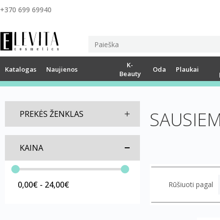
+370 699 69940
K-
Katalogas
Naujienos
Oda
Plaukai
Beauty
SAUSIEM
PREKĖS ŽENKLAS
KAINA
0,00€ - 24,00€
Rūšiuoti pagal