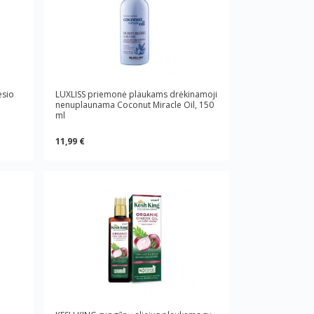
esio
LUXLISS priemonė plaukams drėkinamoji
nenuplaunama Coconut Miracle Oil, 150
ml
11,99 €