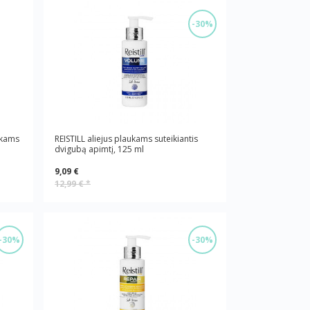
-30%
ukams
REISTILL aliejus plaukams suteikiantis
dvigubą apimtį, 125 ml
9,09 €
12,99 €
*
-30%
-30%