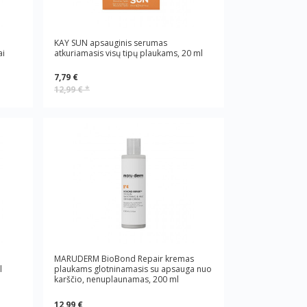
KAY SUN apsauginis serumas
ai
atkuriamasis visų tipų plaukams, 20 ml
7,79 €
12,99 €
*
MARUDERM BioBond Repair kremas
l
plaukams glotninamasis su apsauga nuo
karščio, nenuplaunamas, 200 ml
12,99 €