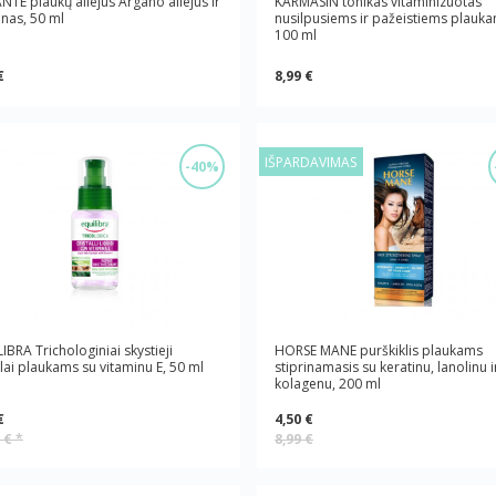
NTE plaukų aliejus Argano aliejus ir
KARMASIN tonikas vitaminizuotas
inas, 50 ml
nusilpusiems ir pažeistiems plauka
100 ml
€
8,99 €
IŠPARDAVIMAS
-40%
IBRA Trichologiniai skystieji
HORSE MANE purškiklis plaukams
alai plaukams su vitaminu E, 50 ml
stiprinamasis su keratinu, lanolinu i
kolagenu, 200 ml
€
4,50 €
9 €
*
8,99 €