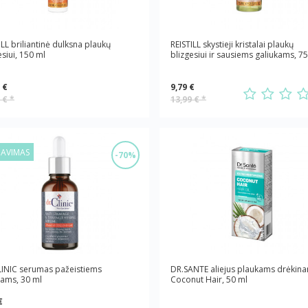
ILL briliantinė dulksna plaukų
REISTILL skystieji kristalai plaukų
esiui, 150 ml
blizgesiui ir sausiems galiukams, 7
 €
9,79 €
9 €
*
13,99 €
*
DAVIMAS
-70%
INIC serumas pažeistiems
DR.SANTE aliejus plaukams drėkin
ams, 30 ml
Coconut Hair, 50 ml
€