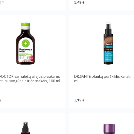
5,49 €
 €
*
DOCTOR varnalėšų aliejus plaukams
DR.SANTE plaukų purškiklis Keratin,
inti su svogūnais ir česnakais, 100 ml
ml
€
3,19 €