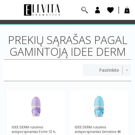
0
PREKIŲ SĄRAŠAS PAGAL
GAMINTOJĄ IDEE DERM
IDEE DERM rutulinis
IDEE DERM rutulinis
antiperspirantas Forte 72 h,
antiperspirantas Sensitive 48