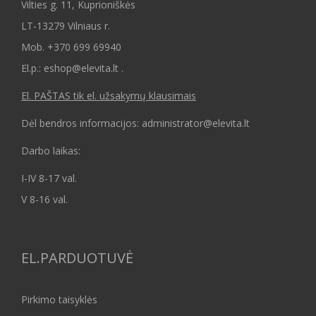
Vilties g. 11, Kuprioniškės
LT-13279 Vilniaus r.
Mob.
+370 699 69940
El.p.: eshop@elevita.lt .
El. PAŠTAS tik el. užsakymų klausimais
Dėl bendros informacijos: administrator@elevita.lt
Darbo laikas:
I-IV 8-17 val.
V 8-16 val.
EL.PARDUOTUVĖ
Pirkimo taisyklės