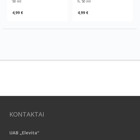
50 ml
h, 50 ml
4,99 €
4,99 €
KONTAKTAI
UAB „Elevita"