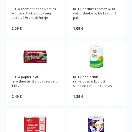
RUTA kosmetinės servetėlės
RUTA nosinės Fantasy 6x10
Women Brick 2 sluoksnių
vnt. 3 sluoksnių be kvapo, 1
baltos, 150 vnt dėžutėje
pak
2,09 €
1,09 €
RUTA popieriniai
RUTA popieriniai
rankšluosčiai 2 sluoksnių balti,
rankšluosčiai Ecolo 2
140 vnt.
sluoksnių balti, 1 rulonas
2,49 €
1,89 €