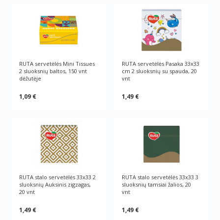
RUTA servetėlės Mini Tissues
RUTA servetėlės Pasaka 33х33
2 sluoksnių baltos, 150 vnt
cm 2 sluoksnių su spauda, 20
dėžutėje
vnt
1,09 €
1,49 €
RUTA stalo servetėlės 33х33 2
RUTA stalo servetėlės 33х33 3
sluoksnių Auksinis zigzagas,
sluoksnių tamsiai žalios, 20
20 vnt
vnt
1,49 €
1,49 €