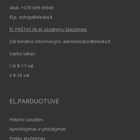
Mob.
+370 699 69940
El.p.: eshop@elevita.lt .
El. PAŠTAS tik el. užsakymų klausimais
Dėl bendros informacijos: administrator@elevita.lt
Darbo laikas:
I-IV 8-17 val.
V 8-16 val.
EL.PARDUOTUVĖ
Pirkimo taisyklės
Apmokėjimas ir pristatymas
Prekių grąžinimas