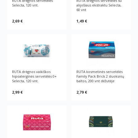
RUTA drėgnos servetėlės
RUTA drėgnos servetėlės su
Selecta, 120 vnt.
alijošiaus ekstraktu Selecta,
60 vnt
2,69 €
1,49 €
RUTA drėgnos vaikiškos
RUTA kosmetinės servetėlės
hipoalerginės servetėlės 0+
Family Pack Brick 2 sluoksnių
Selecta, 120 vnt.
baltos, 200 vnt dėžutėje
2,99 €
2,79 €