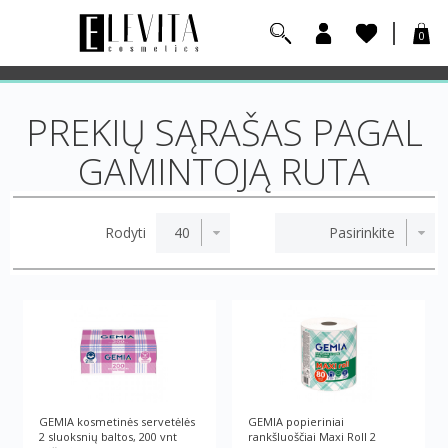
0
PREKIŲ SĄRAŠAS PAGAL
GAMINTOJĄ RUTA
Rodyti
GEMIA kosmetinės servetėlės
GEMIA popieriniai
2 sluoksnių baltos, 200 vnt
rankšluoščiai Maxi Roll 2