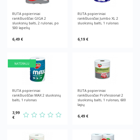
RUTA popieriniai
RUTA popieriniai
rankšluoščiai GIGA 2
rankšluosčiai Jumbo XL 2
sluoksnių balti, 2 rulonai, po
sluoksnių balti, 1 rulonas
500 lapelių
6,49 €
6,19 €
NATŪRALU
RUTA popieriniai
RUTA popieriniai
rankšluoščiai MAX 2 sluoksnių
rankšluosčiai Professional 2
balti, 1 rulonas
sluoksnių balti, 1 rulonas, 600
lapų
3,99
6,49 €
€