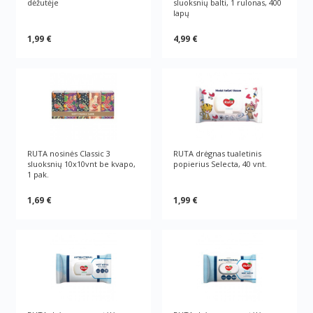
dėžutėje
sluoksnių balti, 1 rulonas, 400
lapų
1,99 €
4,99 €
RUTA nosinės Classic 3
RUTA drėgnas tualetinis
sluoksnių 10х10vnt be kvapo,
popierius Selecta, 40 vnt.
1 pak.
1,69 €
1,99 €