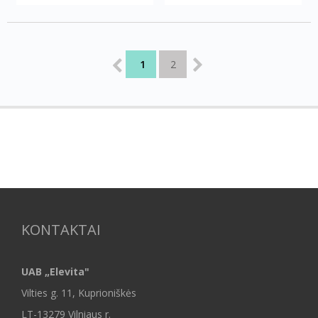
1
2
KONTAKTAI
UAB „Elevita"
Vilties g. 11, Kuprioniškės
LT-13279 Vilniaus r.