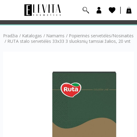
0
Pradžia
/
Katalogas
/
Namams
/
Popierinės servetėlės/Nosinaitės
/
RUTA stalo servetėlės 33х33 3 sluoksnių tamsiai žalios, 20 vnt