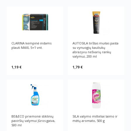
CLARINA kempinė indams
AUTOSILA tirštas muilas pasta
plauti MAXI, 5+1 vnt.
su vynuogių kauliukų
abrazyvu nešvarių rankų
valymui, 200 ml
1,19 €
1,79 €
BE&ECO priemonė stiklinių
SILA valymo milteliai laimo ir
paviršių valymui Jūros gaiva,
mėtų aromato, 500 g
500 ml