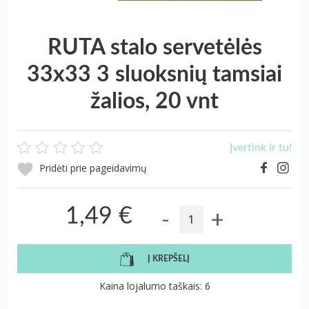
RUTA stalo servetėlės
33х33 3 sluoksnių tamsiai
žalios, 20 vnt
Įvertink ir tu!
Pridėti prie pageidavimų
-
+
1,49 €
Į KREPŠELĮ
Kaina lojalumo taškais: 6