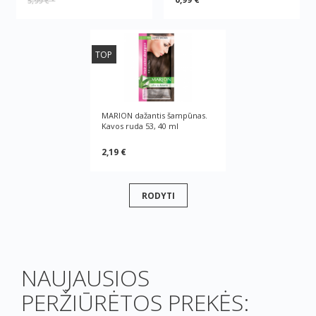
5,99 €
*
TOP
MARION dažantis šampūnas.
Kavos ruda 53, 40 ml
2,19 €
RODYTI
NAUJAUSIOS
PERŽIŪRĖTOS PREKĖS: