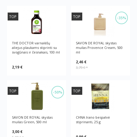
TOP
TOP
-35%
THE DOCTOR varnalėšų
SAVON DE ROYAL skystas
aliejus plaukams stiprinti su
muilas Provence Cream, 500
svogūnais ir česnakais, 100 ml
ml
2,46 €
2,19 €
3,79 €
*
TOP
TOP
-50%
SAVON DE ROYAL skystas
CHNA Irano bespalvė
muilas Green, 500 ml
stiprinanti, 25 g
3,00 €
0,99 €