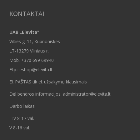
KONTAKTAI
UAB „Elevita"
Vilties g. 11, Kuprioniškės
LT-13279 Vilniaus r.
Mob.
+370 699 69940
El.p.: eshop@elevita.lt .
El. PAŠTAS tik el. užsakymų klausimais
Dėl bendros informacijos: administrator@elevita.lt
Darbo laikas:
I-IV 8-17 val.
V 8-16 val.